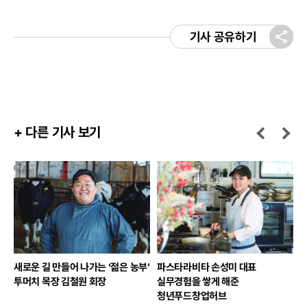
기사 공유하기
+ 다른 기사 보기
부’
파스타라비타 손성미 대표
‘아보하’하는 2025년이 되시길!
실무경험을 쌓게 해준
<트렌드 코리아> 공저자 한다혜
청년푸드창업허브
박사