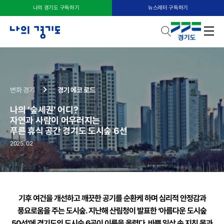
나의 경기도 구독하기
뉴스레터 구독하기
변화 경기
경기 에코 로드
나의 ‘숲세권’ 어디?
자연과 사람이 어우러지는
푸른 휴식 공간 경기도 도시숲 6선
2025. 02
기후 여건을 개선하고 깨끗한 공기를 순환케 하며 심리적 안정감과
풍요로움을 주는 도시숲. 지난해 산림청이 발표한 ‘아름다운 도시숲
50선’에 경기도의 도시숲 6곳이 이름을 올렸다. 바쁜 일상 속 지친 몸과