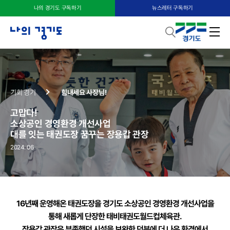
나의 경기도 구독하기
뉴스레터 구독하기
기회 경기
힘내세요 사장님!
고맙다!
소상공인 경영환경 개선사업
대를 잇는 태권도장 꿈꾸는
장용갑 관장
2024. 06
16년째 운영해온 태권도장을 경기도
소상공인 경영환경 개선사업을
통해 새롭게 단장한 태비태권도월드컵체육관.
장용갑 관장은 부족했던 시설을 보완한 덕분에 더 나은
환경에서