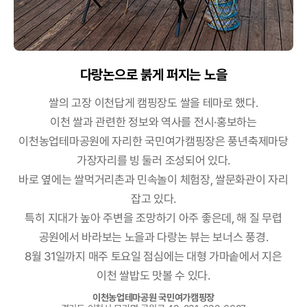
다랑논으로 붉게 퍼지는 노을
쌀의 고장 이천답게 캠핑장도 쌀을 테마로 했다.
이천 쌀과 관련한 정보와 역사를 전시·홍보하는
이천농업테마공원에 자리한 국민여가캠핑장은 풍년축제마당
가장자리를 빙 둘러 조성되어 있다.
바로 옆에는 쌀먹거리촌과 민속놀이 체험장, 쌀문화관이 자리
잡고 있다.
특히 지대가 높아 주변을 조망하기 아주 좋은데, 해 질 무렵
공원에서
바라보는 노을과 다랑논 뷰는 보너스 풍경.
8월 31일까지 매주 토요일 점심에는 대형 가마솥에서 지은
이천 쌀밥도 맛볼 수 있다.
이천농업테마공원 국민여가캠핑장