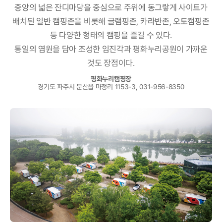
중앙의 넓은 잔디마당을 중심으로 주위에 동그랗게 사이트가
배치된
일반 캠핑존을 비롯해 글램핑존, 카라반존,
오토캠핑존
등 다양한 형태의 캠핑을 즐길 수 있다.
통일의 염원을 담아 조성한 임진각과 평화누리공원이 가까운
것도 장점이다.
평화누리캠핑장
경기도 파주시 문산읍 마정리 1153-3, 031-956-8350