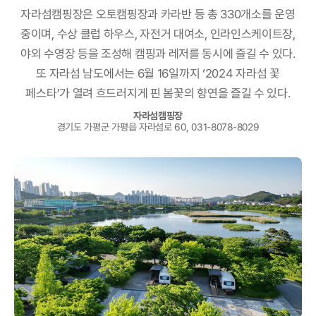
자라섬캠핑장은 오토캠핑장과 카라반 등 총 330개소를 운영
중이며,
수상 클럽 하우스, 자전거 대여소, 인라인스케이트장,
야외 수영장 등을
조성해 캠핑과 레저를 동시에 즐길 수 있다.
또 자라섬 남도에서는 6월 16일까지 ‘2024 자라섬 꽃
페스타’가 열려
흐드러지게 핀 봄꽃의 향연을 즐길 수 있다.
자라섬캠핑장
경기도 가평군 가평읍 자라섬로 60, 031-8078-8029