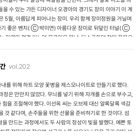
 들을 수 있는 가든 디자이너 오경아의 경기도 장미 이야기 이 계
 5월, 아름답게 피어나는 장미. 우리 함께 장미정원을 거닐며
가기 좋은 벤치( Ⓒ 박미연) 아름다운 장미로 뒤덮인 터널( Ⓒ
하는 자연의 정경 어느덧 무르익은 봄날, 다소곳하던 장미 꽃봉오
들이 도심 속 정원을 가득 채운다. 가만히 일상을 지나고 있을
에는 절로 웃을 일이 많아진다. 부천의 도당산 자락, 도당공원에
98년부터 장미를 심기 시작해 어느덧 약 30년의 역사를 써 내
시간
vol.202
6종의 장미가 자리한다. 그 어떤 조명 없이도 봄볕 따라 매 순간
 그 모습을 고스란히 그려 넣는다. 부천 백만송이장미원 경기도
 아내를 위해 하트 모양 꽃병을 제스모나이트로 만들기로 했다.
5 분명 같은 시간을 보내고 있을 텐데, 꽃은 꼭 미래에서 기다려 주
과정은 만만치 않았다. 무늬를 넣기 위해 자개를 손으로 부수고,
은 장미들이 우리 일상에 특별함을 전한다. 그래서 절로 미소를
 힘을 조절해야 했다. 이선옥 씨는 오브제 대신 알록달록 색감
만 들을 수 있는 가든 디자이너 오경아의 경기도 장미 이야기 이
을 것 같다며, 손주들을 위한 선물을 준비하기로 한 것이다. 섬
은 5월, 아름답게 피어나는 장미. 우리 함께 장미정원을 거닐
을 만드는 과정에서도 두 사람의 정성이 빛을 발했다. 예쁜 토
어가기 좋은 벤치( Ⓒ 박미연) 아름다운 장미로 뒤덮인 터널(
위치를 정밀하게 잡으며 선글라스를 씌우거나 옷을 골라 입혀 섬