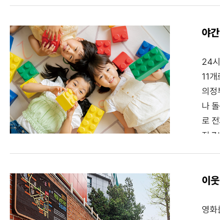
Ⓒ 
세한
봉오
가족을
을 
들이
야간
에 자
네요.
내려가
함께 
24시
간 
길 1
11개
도 부
체험거
의정부
여유 
길 
나 돌
는 
요. 
로 전
기도
050
전 7
기가 
코너에
아와
코드
데이
한 준
한 
다.
제 보
이웃
피어난
스’ 
의 건강한
들이
적·
영화