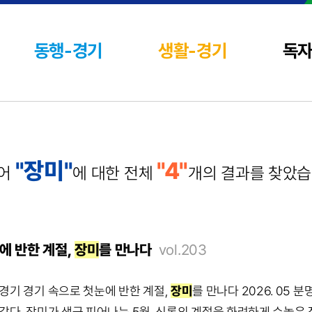
동행-경기
생활-경기
독
"장미"
"4"
어
에 대한
전체
개의 결과를 찾았습
에 반한 계절,
장미
를 만나다
vol.203
경기 경기 속으로 첫눈에 반한 계절,
장미
를 만나다 2026. 05 
같다. 장미가 생긋 피어나는 5월. 신록의 계절을 화려하게 수놓은