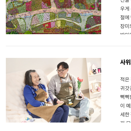
우게 
절에
장미의
박미
리들이
뿐인
자리한
사위
려가고
다채
적은 
부천시
귀갓
는 선
뻑뻑
틔우게
이 예
계절
세한
며 장
끼 