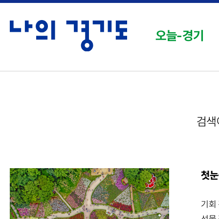
오늘-경기
검색
첫눈
기회 
선물 