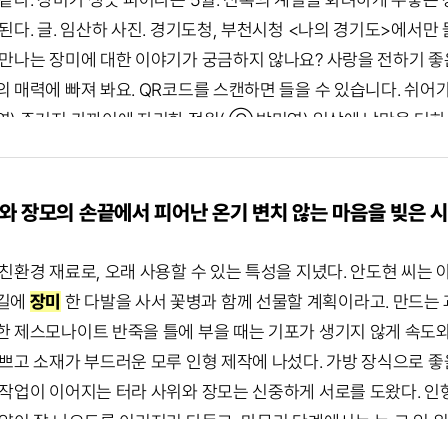
된다. 글. 임산하 사진. 경기도청, 부천시청 <나의 경기도>에서만
 만나는 장미에 대한 이야기가 궁금하지 않나요? 사랑을 전하기 좋은
 매력에 빠져 봐요. QR코드를 스캔하면 들을 수 있습니다. 쉬어
연) 주거지 가까이에 자리한 정원( Ⓒ 박미연) 일상에 낭만을 더
 저마다 매력을 뽐내며 피어난다. 인위로는 흉내 낼 수 없는 색깔
데, 어느새 활짝 피어난 꽃들이 선물처럼 다가온다. 그래서인지 봄
 백만송이장미원은 ‘부천1경’으로 선정된 부천시 대표 명소다. 19
와 장모의 손끝에서 피어난 온기 변치 않는 마음을 빚은 
 있다. 하나둘 세심히 가꿔 온 약 2만m2의 드넓은 부지에는 15
로운 색을 만드는 장미들. 우리는 인상주의 화가가 된 듯 마음속에
친환경 재료로, 오래 사용할 수 있는 특성을 지녔다. 안도현 씨는
 원미구 도당동 ... 첫눈에 반한 계절, 장미를 만나다 2026. 0
길에
장미
한 다발을 사서 꽃병과 함께 선물할 계획이라고. 만드는 
물 같다.
장미
가 생긋 피어나는 5월. 신록의 계절을 화려하게 수놓
한 제스모나이트 반죽을 틀에 부을 때는 기포가 생기지 않게 속도와
 된다. 글. 임산하 사진. 경기도청, 부천시청 <나의 경기도>에서
쁘고 소재가 부드러운 모루 인형 제작에 나섰다. 가방 장식으로 좋
에 만나는 장미에 대한 이야기가 궁금하지 않나요? 사랑을 전하기 좋
 작업이 이어지는 터라 사위와 장모는 신중하게 서로를 도왔다. 인형
미의 매력에 빠져 봐요. QR코드를 스캔하면 들을 수 있습니다. 쉬
모양이 잘 나오도록 이리저리 다듬고, 마무리 단계에서는 눈·코·입 