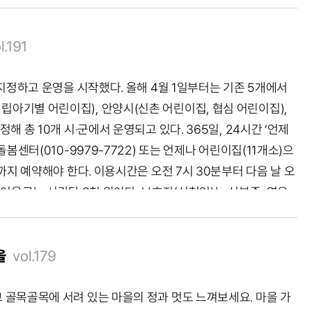
더하는 자연의 정경 어느덧 무르익은 봄날, 다소곳하던 장미 꽃
 보며 두 사람은 뿌듯한 미소를 지었다. 손으로 빚은 작품에는
색깔들이 도심 속 정원을 가득 채운다. 가만히 일상을 지나고 있
 많은 추억이 쌓일지 벌써부터 궁금하다. Interview. “손주
봄에는 절로 웃을 일이 많아진다. 부천의 도당산 자락, 도당공원
으면 좋겠어요. 사위와 오붓한 시간을 보내니 마음이 참 따뜻하
l.191
1998년부터 장미를 심기 시작해 어느덧 약 30년의 역사를 써
트가 친환경 재료라 더욱 의미 있었어요. 아내에게 꽃병, 인형과
56종의 장미가 자리한다. 그 어떤 조명 없이도 봄볕 따라 매 순
” 안도현 Info. 아해들공방 경기도 남양주시 다산중앙로82번
 지정하고 운영을 시작했다. 올해 4월 1일부터는 기존 5개에서
에 그 모습을 고스란히 그려 넣는다. 부천 백만송이장미원 경기
 5월호 독자 참여 이벤트 ‘특별한 하루’ 신청하기 경기도의 다양한
립아기별 어린이집), 안양시(신촌 어린이집, 협심 어린이집),
기 부천 백만송이장미원의 정원 산책길 장미의 품속을 누비는 향긋한
고 ... 마음이 참 따뜻하네요. 우리 가족 모두 건강하게 지내
 총 10개 시·군에서 운영되고 있다. 365일, 24시간 ‘언제
, 꽃은 꼭 미래에서 기다려 주는 선물 같다. 장미가 생긋 피어나
요. 아내에게 꽃병, 인형과 함께
장미
꽃 한 다발도 선물하려고
봄센터(010-9979-7722) 또는 언제나 어린이집(11개소)으
전한다. 그래서 절로 미소를 틔우게 된다. 글. 임산하 사진. 경
기도 남양주시 다산중앙로82번길 105 상가 근린2호 지도보기
까지 예약해야 한다. 이용시간은 오전 7시 30분부터 다음 날 오
오경아의 경기도 장미 이야기 이 계절에 만나는 장미에 대한 이야
한 하루’ 신청하기 경기도의 다양한 체험거리와 함께하는 독자 참여
) 이용료는 시간당 3천 원이다. 보호자(신청인)는 신분증, 영유
. 우리 함께 장미정원을 거닐며 장미의 매력에 빠져 봐요. QR
 간단히 적어 보내주시면 추첨을 통해 참여 기회를 드립니다. 원
국인의 경우 외국인등록사실증명서)를 지참하고, 자녀에게 필요
아름다운 장미로 뒤덮인 터널( Ⓒ 박미연) 주거지 가까이에 자리
 게재됩니다. ※일정은 4월 둘째 주와 셋째 주 사이에 진행됩니
 한다. 이 외에도 경기도는 야간연장 어린이집 2,046개소, 시간
익은 봄날, 다소곳하던 장미 꽃봉오리들이 저마다 매력을 뽐내며
 가족에게 전하는 케이크 만들기 장소: 수원 ‘라뮤제베이크하우
 긴급돌봄 서비스를 제공하고 있다. 나아가 부모들의 안정과 자녀
을
vol.179
다. 가만히 일상을 지나고 있을 뿐인데, 어느새 활짝 피어난 꽃
일시
 부천의 도당산 자락, 도당공원에 자리한 백만송이장미원은 ‘부
급돌봄시설이다. Tip. 언제나 어린이집 운영 안내 이용대상경기
 골목골목에 서려 있는 마을의 정과 멋도 느껴보세요. 마을 가