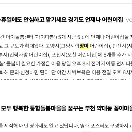
박미연) 주거지 가까이에 자리한 정원( Ⓒ 박미연) 일상에 낭만을 
 손길로 완성도를 높였다. 드디어 완성된 하트 꽃병과 모루 인형들을
리들이 저마다 매력을 뽐내며 피어난다. 인위로는 흉내 낼 수 없는 
 향한 마음이 고스란히 담겼다. 이 작은 오브제마다 앞으로 얼마나 더
뿐인데, 어느새 활짝 피어난 꽃들이 선물처럼 다가온다. 그래서인지 
 좋아할 얼굴을 떠올리며 열심히 만든 인형이니, 오래 간직해 주었
·휴일에도 안심하고 맡기세요 경기도 언제나 어린이집
vo
리한 백만송이장미원은 ‘부천1경’으로 선정된 부천시 대표 명소다. 
 우리 가족 모두 건강하게 지내길 바랍니다.” 이선옥 “제스모나이
고 있다. 하나둘 세심히 가꿔 온 약 2만m2의 드넓은 부지에는 1
장미꽃 한 다발도 선물하려고요. 제 마음이 잘 전달되었으면 합니다.
간 아이돌봄센터 ‘아이다봄’) 5개 시군 5곳에 언제나 어린이집을
다채로운 색을 만드는 장미들. 우리는 인상주의 화가가 된 듯 마음속
05 상가 근린2호 지도보기 0507-1360-1581 <나의 경기도>
로 그 규모가 확대됐다. 고양시(고양시립
장미
어린이집), 안산시(시
천시 원미구 도당동 산25-5, 032-320-3000 지도 바로보
리와 함께하는 독자 참여 코너에 여러분을 초대합니다. QR코드를 찍
시(민락사랑 어린이집), 포천시(포천 어린이집)에 6개를 추가 지정해
이곳은 야트막한 산자락에 자리해 ... 같은 시간을 보내고 있을 텐데
바랍니다.” 이선옥 “제스모나이트가 친환경 재료라 더욱 의미 있었어
봄’ 돌봄이 필요한 가정은 이용 당일 오후 3시 전까지 아동 언제나돌
5월. 신록의 계절을 화려하게 수놓은
장미
들이 우리 일상에 특별함을 
제 마음이 잘 전달되었으면 합니다.” 안도현 Info. 아해들공방 경
화해 문의·신청하면 된다. 단 야간·새벽보육은 이용 전일 오후 6시
청, 부천시청 <나의 경기도>에서만 들을 수 있는 가든 디자이너 
7-1360-1581 <나의 경기도> 5월호 독자 참여 이벤트 ‘특별
시 30분까지 24시간이며(1회 예약 시, 연속 5일까지 신청이 가능
궁금하지 않나요? 사랑을 전하기 좋은 5월, 아름답게 피어나는 장미
 여러분을 초대합니다. QR코드를 찍고 성함, 참여 인원, 사연을
의 관계를 확인할 수 있는 주민등록등본 또는 가족관계증명서(외
를 스캔하면 들을 수 있습니다. 쉬어가기 좋은 벤치( Ⓒ 박미연) 
 클래스에 참여하신 분들은 인터뷰와 촬영을 통해 <나의 경기도>에
비물(기저귀, 개별 침구, 여벌 옷, 간식 등)을 개별적으로 준비해야
정원( Ⓒ 박미연) 일상에 낭만을 더하는 자연의 정경 어느덧 무르
 ※당첨자는 개별 연락드립니다. 케이크 만들기 신청하기 가정의 달,
육 357개 반, 24시간 어린이집 27개소 등을 운영하며 맞춤형
 모두 행복한 통합돌봄마을을 꿈꾸는 부천 약대동 꼽이마
다. 인위로는 흉내 낼 수 없는 색깔들이 도심 속 정원을 가득 채운
지도 바로보기 기사 공유하기 ...
 성장을 위해 이러한 시설들의 지속적인 확대를 준비하고 있다. 360° 언제나 돌봄 정책 중 하나인 ‘언제나 어린이집’은 
 선물처럼 다가온다. 그래서인지 봄에는 절로 웃을 일이 많아진다.
긴급상황 발생 시 언제든지 안심하고 영유아 자녀를 맡길 수 있는 긴
를 제작해 매년 영화제도 열고 있답니다. 영화 포스터도 구경하시고