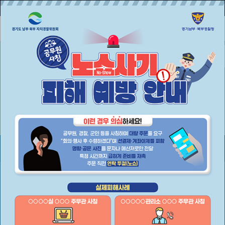
호매실
날씨정보
전광판
메인배너
실시간
정보
식품 중 방사능 검사결과
실시간대기정보
실내공기질정보
녹조(조류)정보
식품안전나라
의약품안전나라