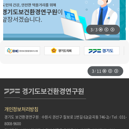
정지
이전
다음
3
/
3
정지
이전
다음
3
/
11
개인정보처리방침
경기도 보건환경연구원 : 수원시 권선구 칠보로 1번길 62(금곡동 746-2) / Tel : 031-
8008-9600