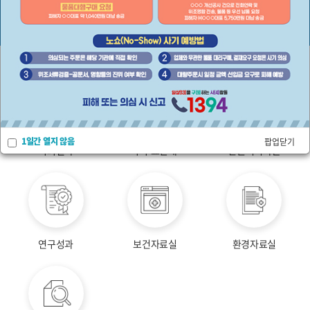
국가생약정보
퀵
메뉴
1일간 열지 않음
팝업닫기
의뢰절차
수수료안내
민원서식다운
연구성과
보건자료실
환경자료실