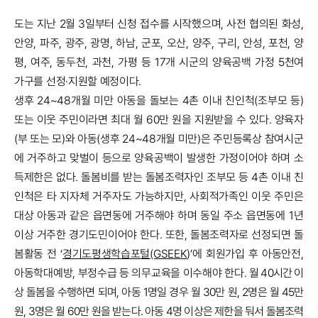
도는 지난 2월 3일부터 신청 접수를 시작했으며, 사전 협의된 화성,
안양, 파주, 광주, 광명, 하남, 군포, 오산, 양주, 구리, 안성, 포천, 양
평, 여주, 동두천, 과천, 가평 등 17개 시군의 양육공백 가정 5천여
가구를 선정·지원할 예정이다.
생후 24~48개월 미만 아동을 돌보는 4촌 이내 친인척(조부모 등)
또는 이웃 주민이라면 최대 월 60만 원을 지원받을 수 있다. 양육자
(부 또는 모)와 아동(생후 24~48개월 미만)은 주민등록상 참여시군
에 거주하고 맞벌이 등으로 양육공백이 발생한 가정이어야 하며 소
득제한은 없다. 돌봄비를 받는 돌봄조력자인 조부모 등 4촌 이내 친
인척은 타 지자체 거주자도 가능하지만, 사회적가족인 이웃 주민은
대상 아동과 같은 읍면동에 거주해야 하며 동일 주소 읍면동에 1년
이상 거주한 경기도민이어야 한다. 또한, 돌봄조력자로 선정되면 돌
봄활동 전 ‘
경기도평생학습포털(GSEEK
)’에 회원가입 후 아동안전,
아동학대예방, 부정수급 등 의무교육을 이수해야 한다.
월 40시간 이
상 돌봄을 수행하면 되며, 아동 1명일 경우 월 30만 원, 2명은 월 45만
원, 3명은 월 60만 원을 받는다. 아동 4명 이상은 제한을 둬서 돌봄조력