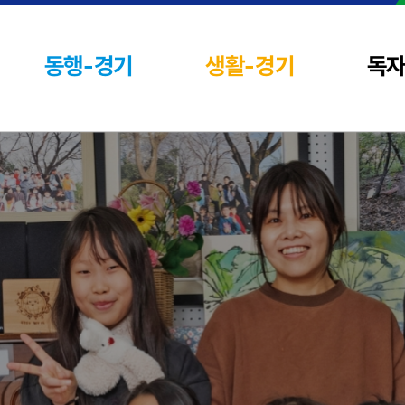
동행-경기
생활-경기
독