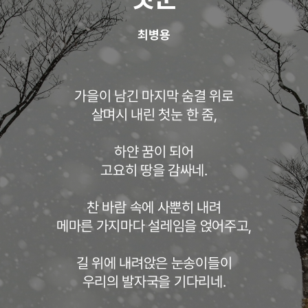
최병용
가을이 남긴 마지막 숨결 위로
살며시 내린 첫눈 한 줌,
하얀 꿈이 되어
고요히 땅을 감싸네.
찬 바람 속에 사뿐히 내려
메마른 가지마다 설레임을 얹어주고,
길 위에 내려앉은 눈송이들이
우리의 발자국을 기다리네.