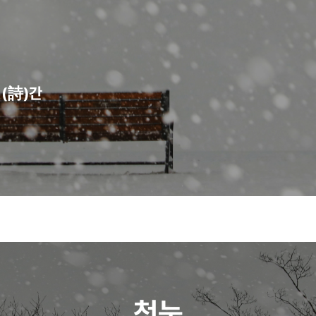
시(詩)간
첫눈