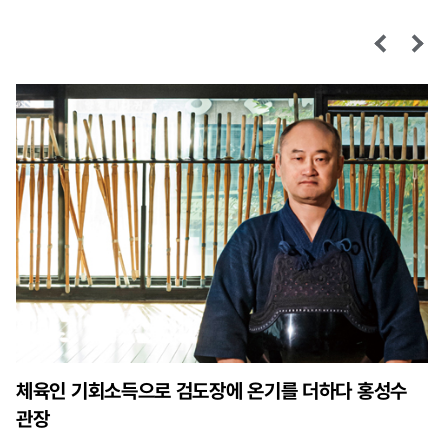
손정은 행궁치올라 대표 SOS현장지원단 덕분에 힐링
공간 대성공!