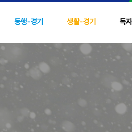
동행-경기
생활-경기
독