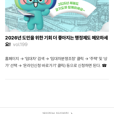
속 국세·지방세 문제를 상담받을 수 있도록 마련했다. 이용 대상 취
약 계층, 영세 사업자 등 자비로 세무사 상담이 어려운 도민 ※ 상담
자 재산이 7억 원 이상이거나, 지방세 관련 불복청구액이 300만 원
이상일 경우 상담 제한 이용 방법 - 마을세무사 확인 시청, 군청, 지
자체 주민센터, 경기도 누리집에서 확인 - 1차 상담 전화·팩스·이메
2026년 도민을 위한 기회 더 좋아지는 행정제도 메모하세
일 상담 - 2차 상담 세무사 사무실 등에서 추가 상담 문의 경기도콜
요!
vol.199
센터 031-120 경기도 마을세무사 자세히 알아보기 With 경기 ‘경기
도 스마트 마을노무사’도 있어요! 일하면서 발생하는 임금, 근로계
홈페이지 → ‘임대차’ 검색 → ‘임대차분쟁조정’ 클릭 → ‘주택’ 및 ‘상
약, 해고, 산재, 휴가 등 노동 법률에 대해 마을노무사가 무료로 상담
가’ 선택 → ‘온라인신청 바로가기’ 클릭) 등으로 신청하면 된다. ☎
을 진행하고 있다. 경기도 스마트 마을노무사 누리집
법무담당관 031-8008-2875
마을세무사
복잡한 세무행정에 대한
(gg.go.kr/nodong) 에서 간편하게 SNS 로그인(카카오 계정, 네이
전문지식이 부족하거나 과세불복 관련 비용이 부담되는 영세사업
버 계정) 후 상담을 신청할 수 있다. 문의 경기도노동권익센터 031-
자, 농어촌 주민, 저소득층 등 세무상담을 받기 어려운 주민들에게
8030-4541 경기도 스마트 마을노무사 바로가기 다툼은 줄이고,
마을 단위로 지정된 세무사들의 재능기부를 통해 무료 세무상담과
해결은 가까이 주택·상가 건물 임대차분쟁 조정제도 법률 상담이 ...
권리구제를 지원해 주는 제도다. 거주하는 시청이나 동주민센터에
상담 비용이 부담되는 경우에는 궁금한 점이 있어도 전문적인 도움
비치된 마을세무사 연락처와 시·군·구 누리집에 게시된 마을세무사
을 받기 어렵다. 이에 경기도는 세금 문제를 가까운 곳에서 상담받을
를 확인하여 상담 신청하면 된다. ☎ 세정과 031-8008-4154 ...
개인정보 처리방침