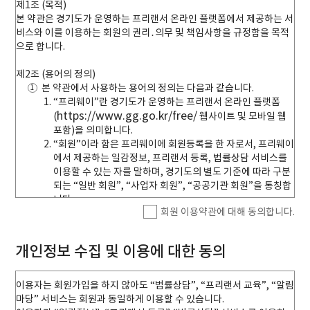
제1조 (목적)
본 약관은 경기도가 운영하는 프리랜서 온라인 플랫폼에서 제공하는 서
비스와 이를 이용하는 회원의 권리․의무 및 책임사항을 규정함을 목적
으로 합니다.
제2조 (용어의 정의)
본 약관에서 사용하는 용어의 정의는 다음과 같습니다.
“프리웨이”란 경기도가 운영하는 프리랜서 온라인 플랫폼
https://www.gg.go.kr/free/
(
웹사이트 및 모바일 웹
포함)을 의미합니다.
“회원”이라 함은 프리웨이에 회원등록을 한 자로서, 프리웨이
에서 제공하는 일감정보, 프리랜서 등록, 법률상담 서비스를
이용할 수 있는 자를 말하며, 경기도의 별도 기준에 따라 구분
되는 “일반 회원”, “사업자 회원”, “공공기관 회원”을 통칭합
니다.
회원 이용약관에 대해 동의합니다.
“사업자 회원”이라 함은 프리랜서로서 사업을 영위하고 있는
대표 개인을 의미하며, 경기도가 정하는 별도의 가입절차를
통해 회원등록을 한 자를 말합니다.
개인정보 수집 및 이용에 대한 동의
“공공기관 회원”이라 함은 국가기관, 지방자치단체, 「공공
기관의 운영에 관한 법률」 제5조제3항에 따른 공기업ㆍ준정
부기관 및 「지방공기업법」에 따른 지방공사ㆍ지방공단, 지
이용자는 회원가입을 하지 않아도 “법률상담”, “프리랜서 교육”, “알림
방자치단체 출자ㆍ출연 기관의 운영에 관한 법률 제2조에 따
마당” 서비스는 회원과 동일하게 이용할 수 있습니다.