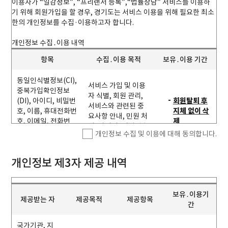
른 출자ㆍ출연 기관에 근무하는 개인을 의미합니다.
이용자가 “일감정보”, “프리랜서 등록”,“법률상담” 서비스를 이용하
“아이디(ID)”라 함은 회원의 식별과 서비스 이용을 위하여 회
기 위해 회원가입을 할 경우, 경기도는 서비스 이용을 위해 필요한 최소
원이 설정하고 경기도가 승인하여 등록된 문자와 숫자 등의
한의 개인정보를 수집·이용하고자 합니다.
조합을 말합니다.
“비밀번호(Password)”라 함은 회원의 동일성 확인과 회원
개인정보 수집․이용 내역
의 권익 및 비밀보호를 위하여 회원 스스로가 설정하여 프리
항목
수집․이용 목적
보유․이용 기간
웨이에 등록한 문자와 숫자 등의 조합을 말합니다.
동일인식별정보(CI),
제 3 조 (약관의 명시와 설명 및 개정)
서비스 가입 및 이용
중복가입확인정보
경기도는 본 약관의 내용을 회원이 쉽게 확인할 수 있도록 서비스
자 식별, 회원 관리,
(DI), 아이디, 비밀번
회원탈퇴 후
의 초기 화면에 게시합니다.
서비스와 관련된 중
호, 이름, 휴대전화번
지체 없이 삭
경기도는 관련 법령을 위배하지 않는 범위에서 본 약관을 개정할
요사항 안내, 민원 처
호, 이메일, 전화번
제
수 있습니다.
리, 아이디․비밀번호
호, 사업자등록번호,
경기도가 약관을 개정할 경우에는 적용일자 및 개정사유를 명시
개인정보 수집 및 이용에 대해 동의합니다.
찾기 시 본인확인
회사명, 부서명
하여 프리웨이의 공지사항에 그 적용일자 7일 이전부터 공지합
니다.
개인정보 제3자 제공 내역
본인확인 정보(이름,
제3항에 의해 변경된 약관은 관련 법령에 특별한 규정 기타 부득
생년월일, 성별, 통신
이한 사유가 없는 한 그 적용일자 이전으로 소급하여 적용되지 아
본인인증 시 회원 본
본인인증 후
사명, 휴대전화번호,
니합니다.
인 및 연령 확인
지체 없이 삭
동일인식별정보(CI),
제3항에 따라 공지된 적용일자 이후에 회원이 명시적으로 거부
보유․이용기
(만14세 미만)
제
제공받는 자
제공목적
제공항목
중복가입확인정보
의사를 표명하지 않을 경우에는 개정된 약관에 동의하는 것으로
간
(DI), 내/외국인정보)
간주하며, 변경된 약관에 동의하지 않는 회원은 회원 탈퇴를 요
청할 수 있습니다. 제3항의 조치에도 불구하고 약관의 개정 사실
국가기관, 지