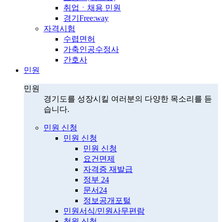
취업ㆍ채용 민원
경기Free:way
자격시험
수렵면허
가축인공수정사
간호사
민원
민원
경기도를 성장시킬 여러분의 다양한 목소리를 듣
습니다.
민원 신청
민원 신청
민원 신청
요건면제
자격증 재발급
정부 24
문서24
정보공개포털
민원서식/민원사무편람
청원 신청