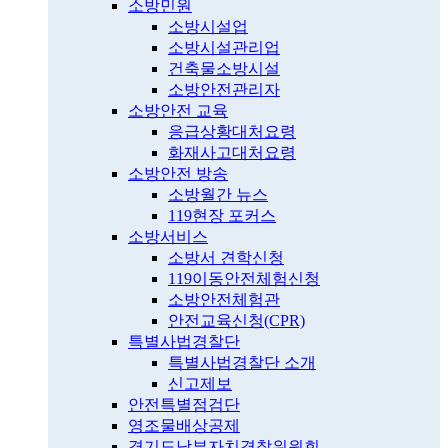
소방민원
소방시설업
소방시설관리업
건축물소방시설
소방안전관리자
소방안전 교육
응급상황대처요령
화재사고대처요령
소방안전 방송
소방월간 뉴스
119현장 포커스
소방서비스
소방서 견학신청
119이동안전체험신청
소방안전체험관
안전교육신청(CPR)
특별사법경찰단
특별사법경찰단 소개
신고제보
안전특별점검단
영조물배상공제
경기도남부자치경찰위원회