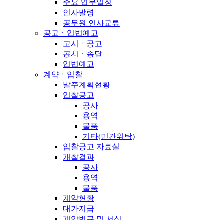
주요 업무일정
인사발령
공무원 인사교류
공고ㆍ입법예고
고시ㆍ공고
공시ㆍ송달
입법예고
계약ㆍ입찰
발주계획현황
입찰공고
공사
용역
물품
기타(민간위탁)
입찰공고 자료실
개찰결과
공사
용역
물품
계약현황
대가지급
계약법규 및 서식