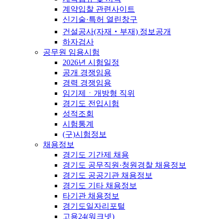
계약입찰 관련사이트
신기술·특허 열린창구
건설공사(자재‧부재) 정보공개
하자검사
공무원 임용시험
2026년 시험일정
공개 경쟁임용
경력 경쟁임용
임기제ㆍ개방형 직위
경기도 전입시험
성적조회
시험통계
(구)시험정보
채용정보
경기도 기간제 채용
경기도 공무직원·청원경찰 채용정보
경기도 공공기관 채용정보
경기도 기타 채용정보
타기관 채용정보
경기도일자리포털
고용24(워크넷)