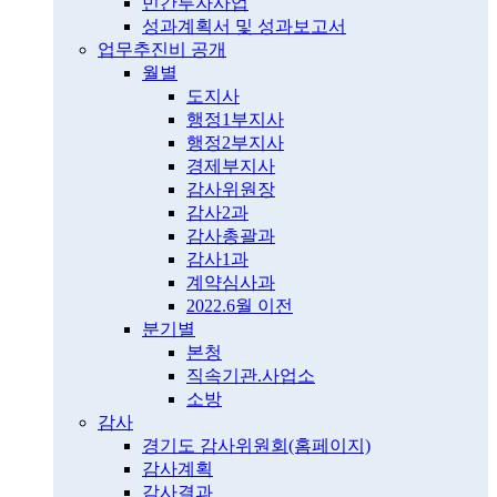
민간투자사업
성과계획서 및 성과보고서
업무추진비 공개
월별
도지사
행정1부지사
행정2부지사
경제부지사
감사위원장
감사2과
감사총괄과
감사1과
계약심사과
2022.6월 이전
분기별
본청
직속기관.사업소
소방
감사
경기도 감사위원회(홈페이지)
감사계획
감사결과