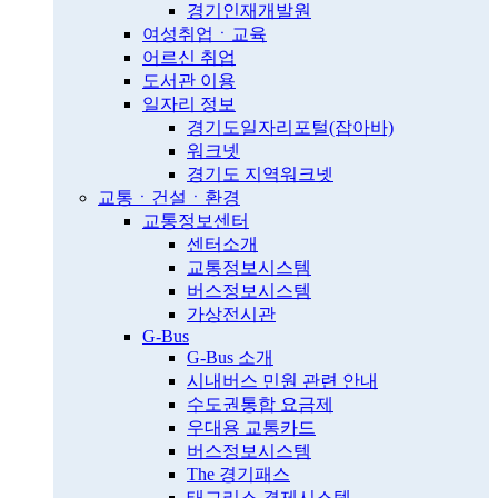
경기인재개발원
여성취업ㆍ교육
어르신 취업
도서관 이용
일자리 정보
경기도일자리포털(잡아바)
워크넷
경기도 지역워크넷
교통ㆍ건설ㆍ환경
교통정보센터
센터소개
교통정보시스템
버스정보시스템
가상전시관
G-Bus
G-Bus 소개
시내버스 민원 관련 안내
수도권통합 요금제
우대용 교통카드
버스정보시스템
The 경기패스
태그리스 결제시스템