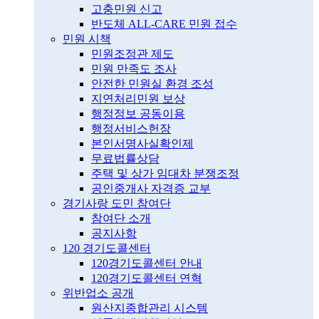
고충민원 신고
반도체 ALL-CARE 민원 접수
민원 시책
민원조정관 제도
민원 만족도 조사
안전한 민원실 환경 조성
지연처리민원 보상
행정정보 공동이용
행정서비스헌장
본인서명사실확인제
무료법률상담
주택 및 상가 임대차 분쟁조정
공인중개사 자격증 교부
경기사랑 도민 참여단
참여단 소개
공지사항
120 경기도콜센터
120경기도콜센터 안내
120경기도콜센터 연혁
위반업소 공개
원산지종합관리 시스템