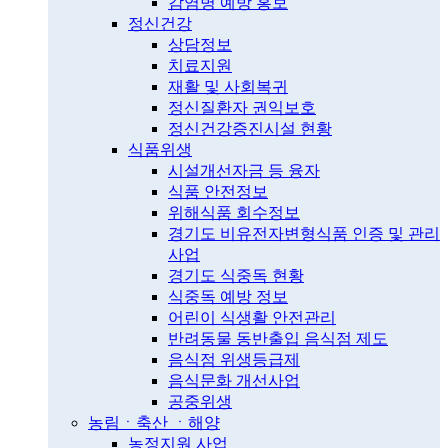
감염병 예방 홍보
정신건강
상담정보
치료지원
재활 및 사회복귀
정신질환자 권익보호
정신건강증진시설 현황
식품위생
시설개선자금 등 융자
식품 안전정보
위해식품 회수정보
경기도 비유전자변형식품 인증 및 관리
사업
경기도 식중독 현황
식중독 예방 정보
어린이 식생활 안전관리
반려동물 동반출입 음식점 제도
음식점 위생등급제
음식문화 개선사업
공중위생
농림ㆍ축산 ㆍ해양
농정지원 사업