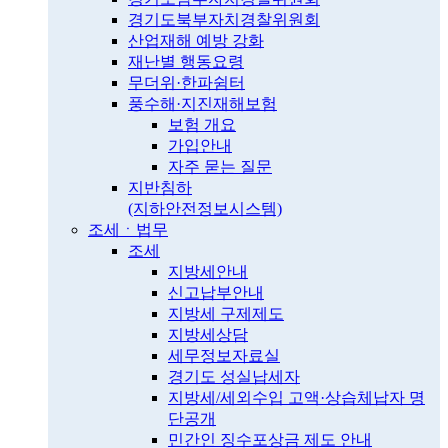
경기도북부자치경찰위원회
산업재해 예방 강화
재난별 행동요령
무더위·한파쉼터
풍수해·지진재해보험
보험 개요
가입안내
자주 묻는 질문
지반침하
(지하안전정보시스템)
조세ㆍ법무
조세
지방세안내
신고납부안내
지방세 구제제도
지방세상담
세무정보자료실
경기도 성실납세자
지방세/세외수입 고액·상습체납자 명
단공개
민간인 징수포상금 제도 안내