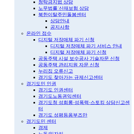
청탁금지법 상담
노무법률˙산재보험 상담
북한이탈주민돌봄센터
상담안내
공지사항
온라인 접수
디지털 저장매체 파기 신청
디지털 저장매체 파기 서비스 안내
디지털 저장매체 파기 신청
공동주택 시설 보수공사 기술자문 신청
공동주택 관리지원 자문 신청
누리집 오류신고
경기도 찾아가는 규제신고센터
경기도민 인권
경기도 인권센터
경기도노동권익센터
경기도청 성희롱·성폭력·스토킹 상담신고센
터
경기도 성평등옴부즈만
경기도민 센터
경제
노동/일자리