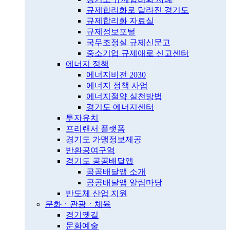
규제합리화로 달라진 경기도
규제합리화 자료실
규제정보포털
국무조정실 규제신문고
중소기업 규제애로 신고센터
에너지 정책
에너지비전 2030
에너지 정책 사업
에너지절약 실천방법
경기도 에너지센터
투자유치
프리랜서 플랫폼
경기도 가맹정보제공
반환공여구역
경기도 공공배달앱
공공배달앱 소개
공공배달앱 알림마당
반도체 산업 지원
문화ㆍ관광ㆍ체육
경기옛길
문화예술