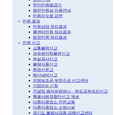
무인민원발급기
열린민원실 이용안내
민원수수료 감면
민원 결과
민원상담 처리결과
콜센터민원 처리결과
법정민원 처리결과
민원 신고
교통불편신고
과속방지턱불편신고
부실공사신고
불량식품신고
환경신문고
예산낭비신고
지방보조금 부정수급 신고센터
기업SOS 신청
건설업 페이퍼컴퍼니ㆍ하도급부조리신고
특별사법경찰단신고˙제보
다중이용업소 안전교육
다중이용업소 소방시설
경기도 불법사금융 피해신고센터