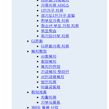
다문화 가족복지
가족지원 서비스
1인가구 지원
경기도1인가구 포털
한부모가족 지원
청소년 부모 가정 지원
부모학습
위기임산부 지원
다문화
다문화가족 지원
복지행정
사회복지
희망복지
복지안전망
긴급복지 핫라인
서민금융복지
법인지원
마을공동체
취약계층
자활지원
기부식품등
360도 돌봄 사업