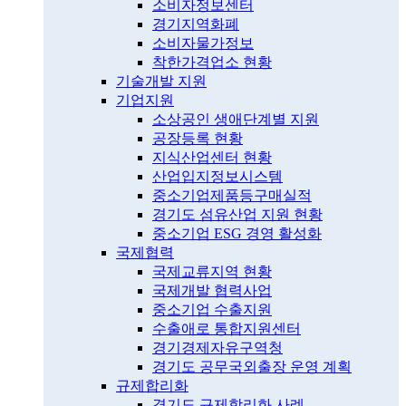
소비자정보센터
경기지역화폐
소비자물가정보
착한가격업소 현황
기술개발 지원
기업지원
소상공인 생애단계별 지원
공장등록 현황
지식산업센터 현황
산업입지정보시스템
중소기업제품등구매실적
경기도 섬유산업 지원 현황
중소기업 ESG 경영 활성화
국제협력
국제교류지역 현황
국제개발 협력사업
중소기업 수출지원
수출애로 통합지원센터
경기경제자유구역청
경기도 공무국외출장 운영 계획
규제합리화
경기도 규제합리화 사례