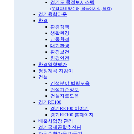
경기도 물정보시스템
(우리동네 약수터, 물놀이시설, 물길)
경기융합타운
환경
환경정책
생활환경
교통환경
대기환경
환경보건
환경안전
환경영향평가
청정계곡 지킴이
건설
건설분야 법령모음
건설기준정보
건설자료모음
경기RE100
경기RE100 이야기
경기RE100 홈페이지
배출사업장 관리
경기국제공항추진단
자원순환마을 만들기