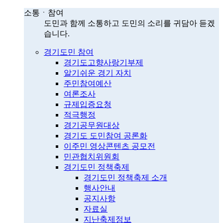
소통ㆍ참여
도민과 함께 소통하고 도민의 소리를 귀담아 듣겠
습니다.
경기도민 참여
경기도고향사랑기부제
알기쉬운 경기 자치
주민참여예산
여론조사
규제입증요청
적극행정
경기공무원대상
경기도 도민참여 공론화
이주민 영상콘텐츠 공모전
민관협치위원회
경기도민 정책축제
경기도민 정책축제 소개
행사안내
공지사항
자료실
지난축제정보