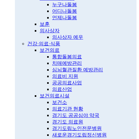
누구나돌봄
어디나돌봄
언제나돌봄
보훈
의사상자
의사상자 예우
건강·의료·식품
보건의료
통합돌봄의료
치매예방관리
심뇌혈관질환 예방관리
의료비 지원
공공의료사업
의료산업
보건의료시설
보건소
의료기관 현황
경기도 공공심야 약국
경기도 의료원
경기도립노인전문병원
새로운경기도립정신병원