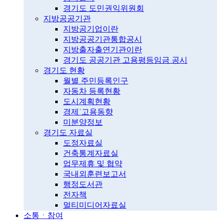
경기도 도민권익위원회
지방공공기관
지방공기업이란
지방공공기관통합공시
지방출자출연기관이란
경기도 공공기관 고용평등임금 공시
경기도 현황
월별 주민등록인구
자동차 등록현황
도시계획현황
경제˙고용동향
미분양정보
경기도 자료실
도정자료실
건축통계자료실
업무제휴 및 협약
국내외훈련보고서
행정도서관
전자책
멀티미디어자료실
소통ㆍ참여