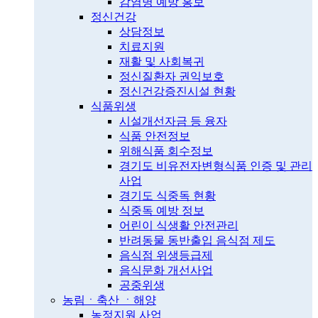
감염병 예방 홍보
정신건강
상담정보
치료지원
재활 및 사회복귀
정신질환자 권익보호
정신건강증진시설 현황
식품위생
시설개선자금 등 융자
식품 안전정보
위해식품 회수정보
경기도 비유전자변형식품 인증 및 관리
사업
경기도 식중독 현황
식중독 예방 정보
어린이 식생활 안전관리
반려동물 동반출입 음식점 제도
음식점 위생등급제
음식문화 개선사업
공중위생
농림ㆍ축산 ㆍ해양
농정지원 사업