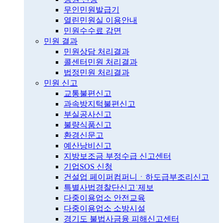
무인민원발급기
열린민원실 이용안내
민원수수료 감면
민원 결과
민원상담 처리결과
콜센터민원 처리결과
법정민원 처리결과
민원 신고
교통불편신고
과속방지턱불편신고
부실공사신고
불량식품신고
환경신문고
예산낭비신고
지방보조금 부정수급 신고센터
기업SOS 신청
건설업 페이퍼컴퍼니ㆍ하도급부조리신고
특별사법경찰단신고˙제보
다중이용업소 안전교육
다중이용업소 소방시설
경기도 불법사금융 피해신고센터