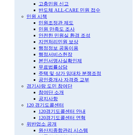
고충민원 신고
반도체 ALL-CARE 민원 접수
민원 시책
민원조정관 제도
민원 만족도 조사
안전한 민원실 환경 조성
지연처리민원 보상
행정정보 공동이용
행정서비스헌장
본인서명사실확인제
무료법률상담
주택 및 상가 임대차 분쟁조정
공인중개사 자격증 교부
경기사랑 도민 참여단
참여단 소개
공지사항
120 경기도콜센터
120경기도콜센터 안내
120경기도콜센터 연혁
위반업소 공개
원산지종합관리 시스템