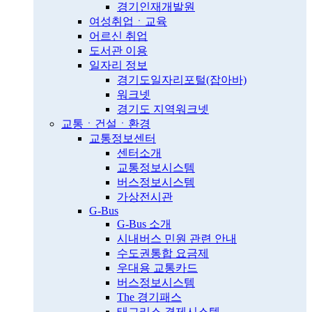
경기인재개발원
여성취업ㆍ교육
어르신 취업
도서관 이용
일자리 정보
경기도일자리포털(잡아바)
워크넷
경기도 지역워크넷
교통ㆍ건설ㆍ환경
교통정보센터
센터소개
교통정보시스템
버스정보시스템
가상전시관
G-Bus
G-Bus 소개
시내버스 민원 관련 안내
수도권통합 요금제
우대용 교통카드
버스정보시스템
The 경기패스
태그리스 결제시스템