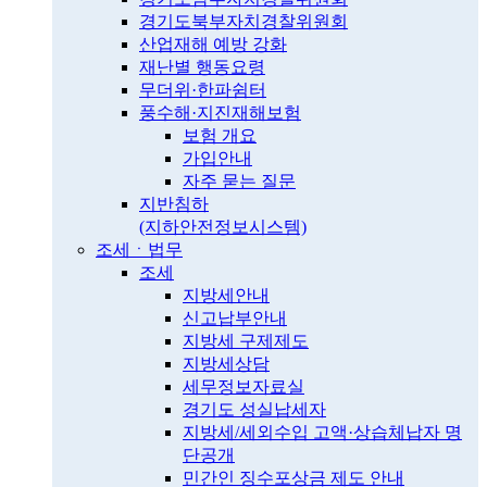
경기도북부자치경찰위원회
산업재해 예방 강화
재난별 행동요령
무더위·한파쉼터
풍수해·지진재해보험
보험 개요
가입안내
자주 묻는 질문
지반침하
(지하안전정보시스템)
조세ㆍ법무
조세
지방세안내
신고납부안내
지방세 구제제도
지방세상담
세무정보자료실
경기도 성실납세자
지방세/세외수입 고액·상습체납자 명
단공개
민간인 징수포상금 제도 안내