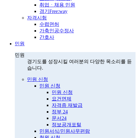
취업ㆍ채용 민원
경기Free:way
자격시험
수렵면허
가축인공수정사
간호사
민원
민원
경기도를 성장시킬 여러분의 다양한 목소리를 듣
습니다.
민원 신청
민원 신청
민원 신청
요건면제
자격증 재발급
정부 24
문서24
정보공개포털
민원서식/민원사무편람
청원 신청