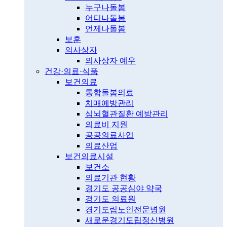
누구나돌봄
어디나돌봄
언제나돌봄
보훈
의사상자
의사상자 예우
건강·의료·식품
보건의료
통합돌봄의료
치매예방관리
심뇌혈관질환 예방관리
의료비 지원
공공의료사업
의료산업
보건의료시설
보건소
의료기관 현황
경기도 공공심야 약국
경기도 의료원
경기도립노인전문병원
새로운경기도립정신병원