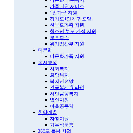
다문화 가족복지
가족지원 서비스
1인가구 지원
경기도1인가구 포털
한부모가족 지원
청소년 부모 가정 지원
부모학습
위기임산부 지원
다문화
다문화가족 지원
복지행정
사회복지
희망복지
복지안전망
긴급복지 핫라인
서민금융복지
법인지원
마을공동체
취약계층
자활지원
기부식품등
360도 돌봄 사업