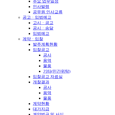
주요 업무일정
인사발령
공무원 인사교류
공고ㆍ입법예고
고시ㆍ공고
공시ㆍ송달
입법예고
계약ㆍ입찰
발주계획현황
입찰공고
공사
용역
물품
기타(민간위탁)
입찰공고 자료실
개찰결과
공사
용역
물품
계약현황
대가지급
계약법규 및 서식