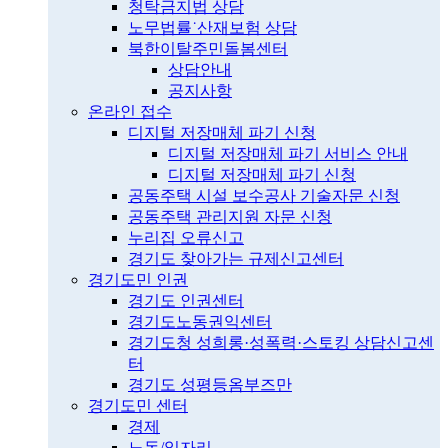
청탁금지법 상담
노무법률˙산재보험 상담
북한이탈주민돌봄센터
상담안내
공지사항
온라인 접수
디지털 저장매체 파기 신청
디지털 저장매체 파기 서비스 안내
디지털 저장매체 파기 신청
공동주택 시설 보수공사 기술자문 신청
공동주택 관리지원 자문 신청
누리집 오류신고
경기도 찾아가는 규제신고센터
경기도민 인권
경기도 인권센터
경기도노동권익센터
경기도청 성희롱·성폭력·스토킹 상담신고센
터
경기도 성평등옴부즈만
경기도민 센터
경제
노동/일자리