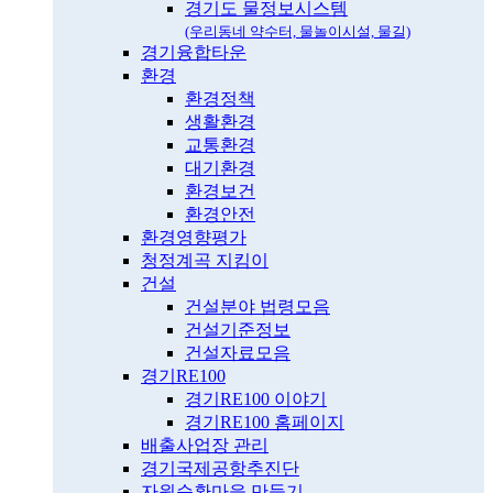
경기도 물정보시스템
(우리동네 약수터, 물놀이시설, 물길)
경기융합타운
환경
환경정책
생활환경
교통환경
대기환경
환경보건
환경안전
환경영향평가
청정계곡 지킴이
건설
건설분야 법령모음
건설기준정보
건설자료모음
경기RE100
경기RE100 이야기
경기RE100 홈페이지
배출사업장 관리
경기국제공항추진단
자원순환마을 만들기