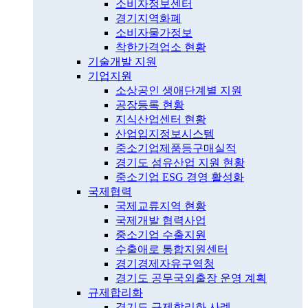
소비자정보센터
경기지역화폐
소비자물가정보
착한가격업소 현황
기술개발 지원
기업지원
소상공인 생애단계별 지원
공장등록 현황
지식산업센터 현황
산업입지정보시스템
중소기업제품등구매실적
경기도 섬유산업 지원 현황
중소기업 ESG 경영 활성화
국제협력
국제교류지역 현황
국제개발 협력사업
중소기업 수출지원
수출애로 통합지원센터
경기경제자유구역청
경기도 공무국외출장 운영 계획
규제합리화
경기도 규제합리화 사례