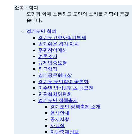
소통ㆍ참여
도민과 함께 소통하고 도민의 소리를 귀담아 듣겠
습니다.
경기도민 참여
경기도고향사랑기부제
알기쉬운 경기 자치
주민참여예산
여론조사
규제입증요청
적극행정
경기공무원대상
경기도 도민참여 공론화
이주민 영상콘텐츠 공모전
민관협치위원회
경기도민 정책축제
경기도민 정책축제 소개
행사안내
공지사항
자료실
지난축제정보