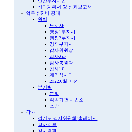
민간투자사업
성과계획서 및 성과보고서
업무추진비 공개
월별
도지사
행정1부지사
행정2부지사
경제부지사
감사위원장
감사2과
감사총괄과
감사1과
계약심사과
2022.6월 이전
분기별
본청
직속기관.사업소
소방
감사
경기도 감사위원회(홈페이지)
감사계획
감사결과