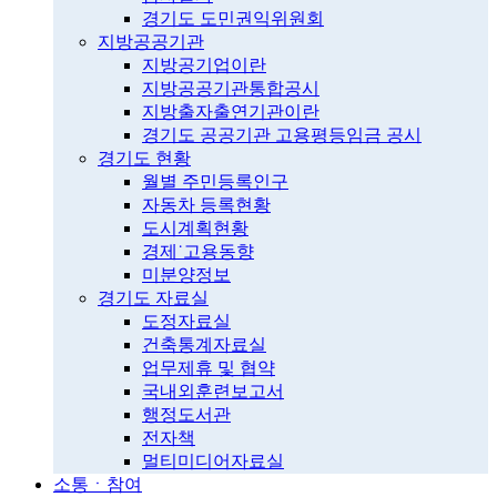
경기도 도민권익위원회
지방공공기관
지방공기업이란
지방공공기관통합공시
지방출자출연기관이란
경기도 공공기관 고용평등임금 공시
경기도 현황
월별 주민등록인구
자동차 등록현황
도시계획현황
경제˙고용동향
미분양정보
경기도 자료실
도정자료실
건축통계자료실
업무제휴 및 협약
국내외훈련보고서
행정도서관
전자책
멀티미디어자료실
소통ㆍ참여