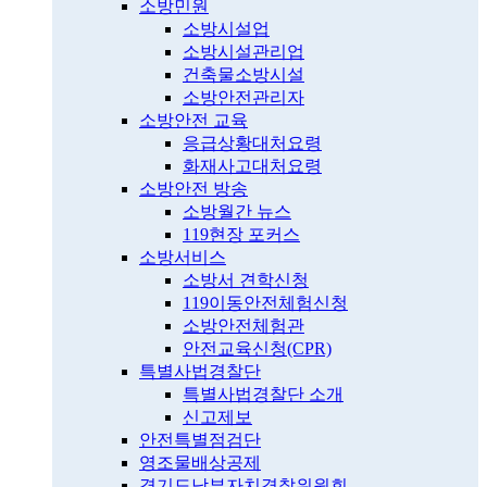
소방민원
소방시설업
소방시설관리업
건축물소방시설
소방안전관리자
소방안전 교육
응급상황대처요령
화재사고대처요령
소방안전 방송
소방월간 뉴스
119현장 포커스
소방서비스
소방서 견학신청
119이동안전체험신청
소방안전체험관
안전교육신청(CPR)
특별사법경찰단
특별사법경찰단 소개
신고제보
안전특별점검단
영조물배상공제
경기도남부자치경찰위원회