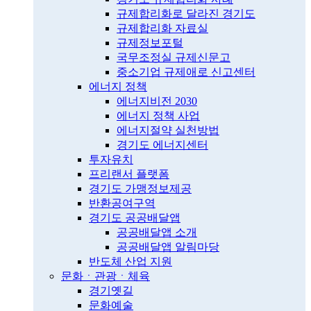
규제합리화로 달라진 경기도
규제합리화 자료실
규제정보포털
국무조정실 규제신문고
중소기업 규제애로 신고센터
에너지 정책
에너지비전 2030
에너지 정책 사업
에너지절약 실천방법
경기도 에너지센터
투자유치
프리랜서 플랫폼
경기도 가맹정보제공
반환공여구역
경기도 공공배달앱
공공배달앱 소개
공공배달앱 알림마당
반도체 산업 지원
문화ㆍ관광ㆍ체육
경기옛길
문화예술