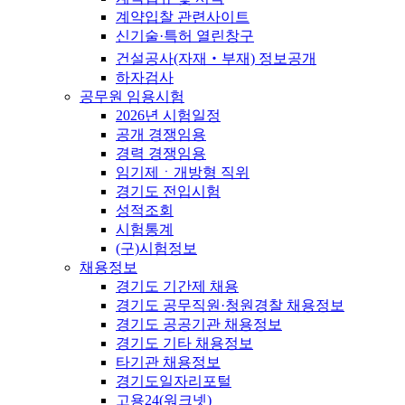
계약입찰 관련사이트
신기술·특허 열린창구
건설공사(자재‧부재) 정보공개
하자검사
공무원 임용시험
2026년 시험일정
공개 경쟁임용
경력 경쟁임용
임기제ㆍ개방형 직위
경기도 전입시험
성적조회
시험통계
(구)시험정보
채용정보
경기도 기간제 채용
경기도 공무직원·청원경찰 채용정보
경기도 공공기관 채용정보
경기도 기타 채용정보
타기관 채용정보
경기도일자리포털
고용24(워크넷)