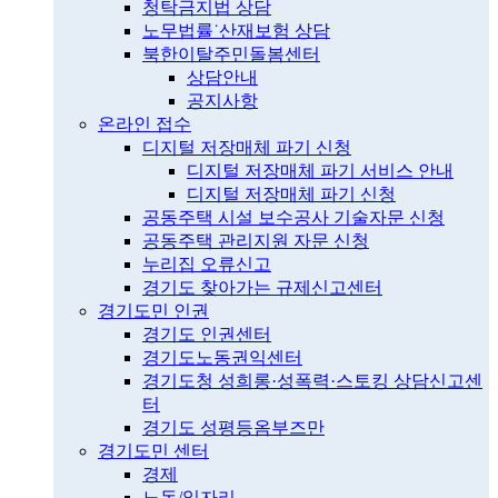
청탁금지법 상담
노무법률˙산재보험 상담
북한이탈주민돌봄센터
상담안내
공지사항
온라인 접수
디지털 저장매체 파기 신청
디지털 저장매체 파기 서비스 안내
디지털 저장매체 파기 신청
공동주택 시설 보수공사 기술자문 신청
공동주택 관리지원 자문 신청
누리집 오류신고
경기도 찾아가는 규제신고센터
경기도민 인권
경기도 인권센터
경기도노동권익센터
경기도청 성희롱·성폭력·스토킹 상담신고센
터
경기도 성평등옴부즈만
경기도민 센터
경제
노동/일자리