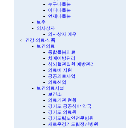
누구나돌봄
어디나돌봄
언제나돌봄
보훈
의사상자
의사상자 예우
건강·의료·식품
보건의료
통합돌봄의료
치매예방관리
심뇌혈관질환 예방관리
의료비 지원
공공의료사업
의료산업
보건의료시설
보건소
의료기관 현황
경기도 공공심야 약국
경기도 의료원
경기도립노인전문병원
새로운경기도립정신병원