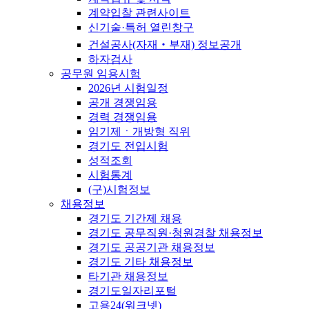
계약입찰 관련사이트
신기술·특허 열린창구
건설공사(자재‧부재) 정보공개
하자검사
공무원 임용시험
2026년 시험일정
공개 경쟁임용
경력 경쟁임용
임기제ㆍ개방형 직위
경기도 전입시험
성적조회
시험통계
(구)시험정보
채용정보
경기도 기간제 채용
경기도 공무직원·청원경찰 채용정보
경기도 공공기관 채용정보
경기도 기타 채용정보
타기관 채용정보
경기도일자리포털
고용24(워크넷)