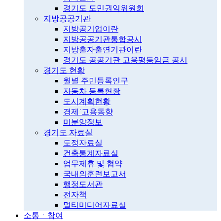
경기도 도민권익위원회
지방공공기관
지방공기업이란
지방공공기관통합공시
지방출자출연기관이란
경기도 공공기관 고용평등임금 공시
경기도 현황
월별 주민등록인구
자동차 등록현황
도시계획현황
경제˙고용동향
미분양정보
경기도 자료실
도정자료실
건축통계자료실
업무제휴 및 협약
국내외훈련보고서
행정도서관
전자책
멀티미디어자료실
소통ㆍ참여