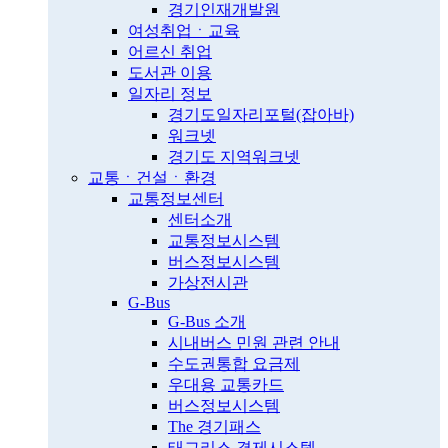
경기인재개발원
여성취업ㆍ교육
어르신 취업
도서관 이용
일자리 정보
경기도일자리포털(잡아바)
워크넷
경기도 지역워크넷
교통ㆍ건설ㆍ환경
교통정보센터
센터소개
교통정보시스템
버스정보시스템
가상전시관
G-Bus
G-Bus 소개
시내버스 민원 관련 안내
수도권통합 요금제
우대용 교통카드
버스정보시스템
The 경기패스
태그리스 결제시스템