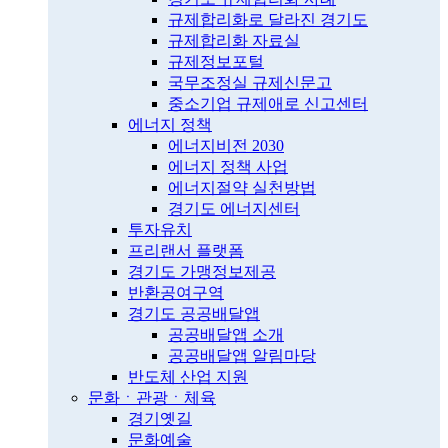
규제합리화로 달라진 경기도
규제합리화 자료실
규제정보포털
국무조정실 규제신문고
중소기업 규제애로 신고센터
에너지 정책
에너지비전 2030
에너지 정책 사업
에너지절약 실천방법
경기도 에너지센터
투자유치
프리랜서 플랫폼
경기도 가맹정보제공
반환공여구역
경기도 공공배달앱
공공배달앱 소개
공공배달앱 알림마당
반도체 산업 지원
문화ㆍ관광ㆍ체육
경기옛길
문화예술