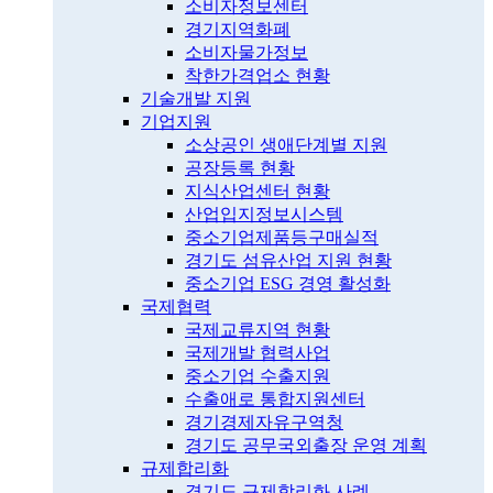
소비자정보센터
경기지역화폐
소비자물가정보
착한가격업소 현황
기술개발 지원
기업지원
소상공인 생애단계별 지원
공장등록 현황
지식산업센터 현황
산업입지정보시스템
중소기업제품등구매실적
경기도 섬유산업 지원 현황
중소기업 ESG 경영 활성화
국제협력
국제교류지역 현황
국제개발 협력사업
중소기업 수출지원
수출애로 통합지원센터
경기경제자유구역청
경기도 공무국외출장 운영 계획
규제합리화
경기도 규제합리화 사례