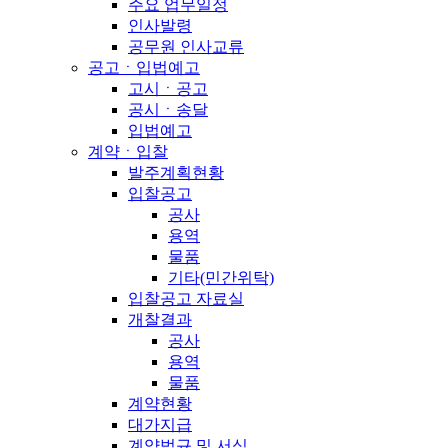
주요 업무일정
인사발령
공무원 인사교류
공고ㆍ입법예고
고시ㆍ공고
공시ㆍ송달
입법예고
계약ㆍ입찰
발주계획현황
입찰공고
공사
용역
물품
기타(민간위탁)
입찰공고 자료실
개찰결과
공사
용역
물품
계약현황
대가지급
계약법규 및 서식