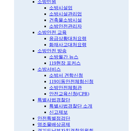
소방민원
소방시설업
소방시설관리업
건축물소방시설
소방안전관리자
소방안전 교육
응급상황대처요령
화재사고대처요령
소방안전 방송
소방월간 뉴스
119현장 포커스
소방서비스
소방서 견학신청
119이동안전체험신청
소방안전체험관
안전교육신청(CPR)
특별사법경찰단
특별사법경찰단 소개
신고제보
안전특별점검단
영조물배상공제
경기도남부자치경찰위원회