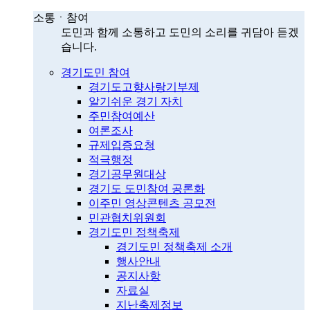
소통ㆍ참여
도민과 함께 소통하고 도민의 소리를 귀담아 듣겠
습니다.
경기도민 참여
경기도고향사랑기부제
알기쉬운 경기 자치
주민참여예산
여론조사
규제입증요청
적극행정
경기공무원대상
경기도 도민참여 공론화
이주민 영상콘텐츠 공모전
민관협치위원회
경기도민 정책축제
경기도민 정책축제 소개
행사안내
공지사항
자료실
지난축제정보