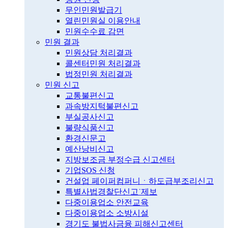
무인민원발급기
열린민원실 이용안내
민원수수료 감면
민원 결과
민원상담 처리결과
콜센터민원 처리결과
법정민원 처리결과
민원 신고
교통불편신고
과속방지턱불편신고
부실공사신고
불량식품신고
환경신문고
예산낭비신고
지방보조금 부정수급 신고센터
기업SOS 신청
건설업 페이퍼컴퍼니ㆍ하도급부조리신고
특별사법경찰단신고˙제보
다중이용업소 안전교육
다중이용업소 소방시설
경기도 불법사금융 피해신고센터