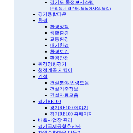
경기도 물정보시스템
(우리동네 약수터, 물놀이시설, 물길)
경기융합타운
환경
환경정책
생활환경
교통환경
대기환경
환경보건
환경안전
환경영향평가
청정계곡 지킴이
건설
건설분야 법령모음
건설기준정보
건설자료모음
경기RE100
경기RE100 이야기
경기RE100 홈페이지
배출사업장 관리
경기국제공항추진단
자원순환마을 만들기