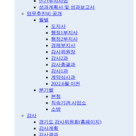
민간투자사업
성과계획서 및 성과보고서
업무추진비 공개
월별
도지사
행정1부지사
행정2부지사
경제부지사
감사위원장
감사2과
감사총괄과
감사1과
계약심사과
2022.6월 이전
분기별
본청
직속기관.사업소
소방
감사
경기도 감사위원회(홈페이지)
감사계획
감사결과