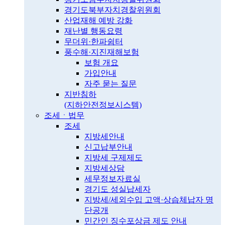
경기도북부자치경찰위원회
산업재해 예방 강화
재난별 행동요령
무더위·한파쉼터
풍수해·지진재해보험
보험 개요
가입안내
자주 묻는 질문
지반침하
(지하안전정보시스템)
조세ㆍ법무
조세
지방세안내
신고납부안내
지방세 구제제도
지방세상담
세무정보자료실
경기도 성실납세자
지방세/세외수입 고액·상습체납자 명
단공개
민간인 징수포상금 제도 안내