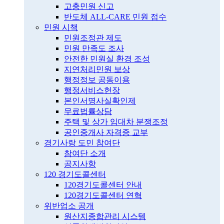
고충민원 신고
반도체 ALL-CARE 민원 접수
민원 시책
민원조정관 제도
민원 만족도 조사
안전한 민원실 환경 조성
지연처리민원 보상
행정정보 공동이용
행정서비스헌장
본인서명사실확인제
무료법률상담
주택 및 상가 임대차 분쟁조정
공인중개사 자격증 교부
경기사랑 도민 참여단
참여단 소개
공지사항
120 경기도콜센터
120경기도콜센터 안내
120경기도콜센터 연혁
위반업소 공개
원산지종합관리 시스템