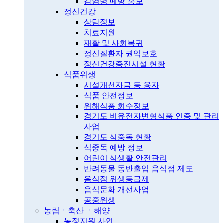
감염병 예방 홍보
정신건강
상담정보
치료지원
재활 및 사회복귀
정신질환자 권익보호
정신건강증진시설 현황
식품위생
시설개선자금 등 융자
식품 안전정보
위해식품 회수정보
경기도 비유전자변형식품 인증 및 관리
사업
경기도 식중독 현황
식중독 예방 정보
어린이 식생활 안전관리
반려동물 동반출입 음식점 제도
음식점 위생등급제
음식문화 개선사업
공중위생
농림ㆍ축산 ㆍ해양
농정지원 사업