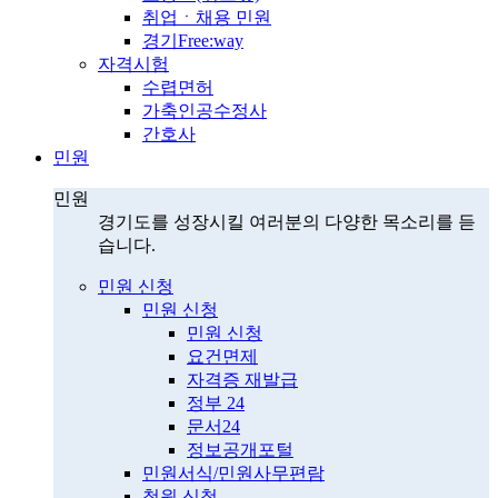
취업ㆍ채용 민원
경기Free:way
자격시험
수렵면허
가축인공수정사
간호사
민원
민원
경기도를 성장시킬 여러분의 다양한 목소리를 듣
습니다.
민원 신청
민원 신청
민원 신청
요건면제
자격증 재발급
정부 24
문서24
정보공개포털
민원서식/민원사무편람
청원 신청