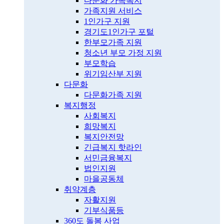
다문화 가족복지
가족지원 서비스
1인가구 지원
경기도1인가구 포털
한부모가족 지원
청소년 부모 가정 지원
부모학습
위기임산부 지원
다문화
다문화가족 지원
복지행정
사회복지
희망복지
복지안전망
긴급복지 핫라인
서민금융복지
법인지원
마을공동체
취약계층
자활지원
기부식품등
360도 돌봄 사업