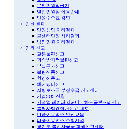
무인민원발급기
열린민원실 이용안내
민원수수료 감면
민원 결과
민원상담 처리결과
콜센터민원 처리결과
법정민원 처리결과
민원 신고
교통불편신고
과속방지턱불편신고
부실공사신고
불량식품신고
환경신문고
예산낭비신고
지방보조금 부정수급 신고센터
기업SOS 신청
건설업 페이퍼컴퍼니ㆍ하도급부조리신고
특별사법경찰단신고˙제보
다중이용업소 안전교육
다중이용업소 소방시설
경기도 불법사금융 피해신고센터