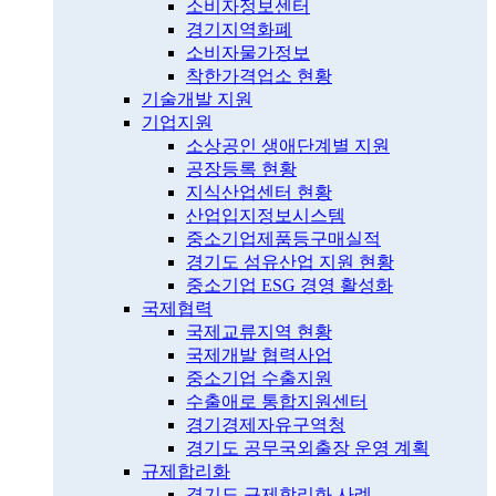
소비자정보센터
경기지역화폐
소비자물가정보
착한가격업소 현황
기술개발 지원
기업지원
소상공인 생애단계별 지원
공장등록 현황
지식산업센터 현황
산업입지정보시스템
중소기업제품등구매실적
경기도 섬유산업 지원 현황
중소기업 ESG 경영 활성화
국제협력
국제교류지역 현황
국제개발 협력사업
중소기업 수출지원
수출애로 통합지원센터
경기경제자유구역청
경기도 공무국외출장 운영 계획
규제합리화
경기도 규제합리화 사례