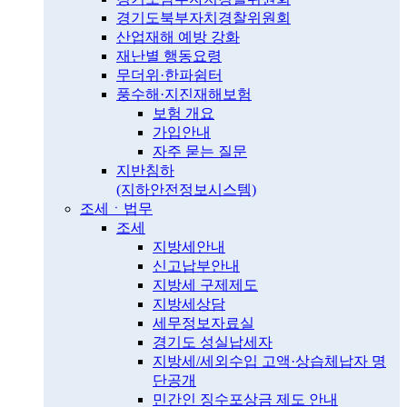
경기도북부자치경찰위원회
산업재해 예방 강화
재난별 행동요령
무더위·한파쉼터
풍수해·지진재해보험
보험 개요
가입안내
자주 묻는 질문
지반침하
(지하안전정보시스템)
조세ㆍ법무
조세
지방세안내
신고납부안내
지방세 구제제도
지방세상담
세무정보자료실
경기도 성실납세자
지방세/세외수입 고액·상습체납자 명
단공개
민간인 징수포상금 제도 안내