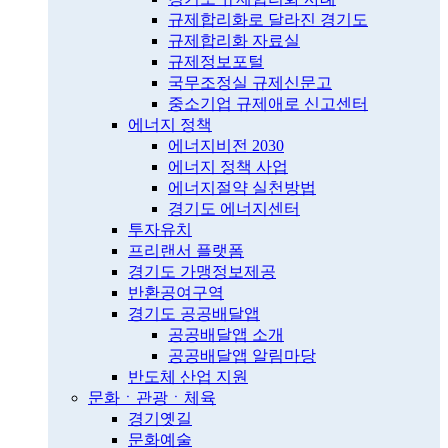
규제합리화로 달라진 경기도
규제합리화 자료실
규제정보포털
국무조정실 규제신문고
중소기업 규제애로 신고센터
에너지 정책
에너지비전 2030
에너지 정책 사업
에너지절약 실천방법
경기도 에너지센터
투자유치
프리랜서 플랫폼
경기도 가맹정보제공
반환공여구역
경기도 공공배달앱
공공배달앱 소개
공공배달앱 알림마당
반도체 산업 지원
문화ㆍ관광ㆍ체육
경기옛길
문화예술