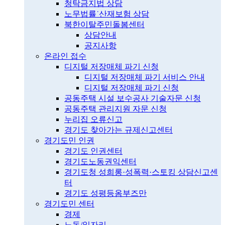
청탁금지법 상담
노무법률˙산재보험 상담
북한이탈주민돌봄센터
상담안내
공지사항
온라인 접수
디지털 저장매체 파기 신청
디지털 저장매체 파기 서비스 안내
디지털 저장매체 파기 신청
공동주택 시설 보수공사 기술자문 신청
공동주택 관리지원 자문 신청
누리집 오류신고
경기도 찾아가는 규제신고센터
경기도민 인권
경기도 인권센터
경기도노동권익센터
경기도청 성희롱·성폭력·스토킹 상담신고센
터
경기도 성평등옴부즈만
경기도민 센터
경제
노동/일자리