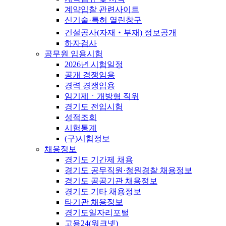
계약입찰 관련사이트
신기술·특허 열린창구
건설공사(자재‧부재) 정보공개
하자검사
공무원 임용시험
2026년 시험일정
공개 경쟁임용
경력 경쟁임용
임기제ㆍ개방형 직위
경기도 전입시험
성적조회
시험통계
(구)시험정보
채용정보
경기도 기간제 채용
경기도 공무직원·청원경찰 채용정보
경기도 공공기관 채용정보
경기도 기타 채용정보
타기관 채용정보
경기도일자리포털
고용24(워크넷)