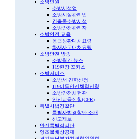
소방민원
소방시설업
소방시설관리업
건축물소방시설
소방안전관리자
소방안전 교육
응급상황대처요령
화재사고대처요령
소방안전 방송
소방월간 뉴스
119현장 포커스
소방서비스
소방서 견학신청
119이동안전체험신청
소방안전체험관
안전교육신청(CPR)
특별사법경찰단
특별사법경찰단 소개
신고제보
안전특별점검단
영조물배상공제
경기도남부자치경찰위원회