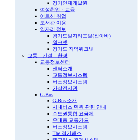
경기인재개발원
여성취업ㆍ교육
어르신 취업
도서관 이용
일자리 정보
경기도일자리포털(잡아바)
워크넷
경기도 지역워크넷
교통ㆍ건설ㆍ환경
교통정보센터
센터소개
교통정보시스템
버스정보시스템
가상전시관
G-Bus
G-Bus 소개
시내버스 민원 관련 안내
수도권통합 요금제
우대용 교통카드
버스정보시스템
The 경기패스
태그리스 결제시스템