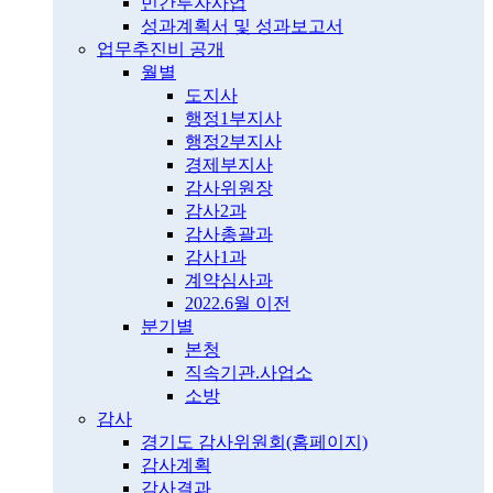
민간투자사업
성과계획서 및 성과보고서
업무추진비 공개
월별
도지사
행정1부지사
행정2부지사
경제부지사
감사위원장
감사2과
감사총괄과
감사1과
계약심사과
2022.6월 이전
분기별
본청
직속기관.사업소
소방
감사
경기도 감사위원회(홈페이지)
감사계획
감사결과