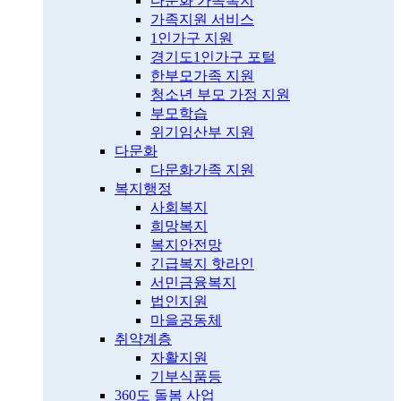
다문화 가족복지
가족지원 서비스
1인가구 지원
경기도1인가구 포털
한부모가족 지원
청소년 부모 가정 지원
부모학습
위기임산부 지원
다문화
다문화가족 지원
복지행정
사회복지
희망복지
복지안전망
긴급복지 핫라인
서민금융복지
법인지원
마을공동체
취약계층
자활지원
기부식품등
360도 돌봄 사업