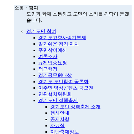
소통ㆍ참여
도민과 함께 소통하고 도민의 소리를 귀담아 듣겠
습니다.
경기도민 참여
경기도고향사랑기부제
알기쉬운 경기 자치
주민참여예산
여론조사
규제입증요청
적극행정
경기공무원대상
경기도 도민참여 공론화
이주민 영상콘텐츠 공모전
민관협치위원회
경기도민 정책축제
경기도민 정책축제 소개
행사안내
공지사항
자료실
지난축제정보