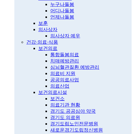
누구나돌봄
어디나돌봄
언제나돌봄
보훈
의사상자
의사상자 예우
건강·의료·식품
보건의료
통합돌봄의료
치매예방관리
심뇌혈관질환 예방관리
의료비 지원
공공의료사업
의료산업
보건의료시설
보건소
의료기관 현황
경기도 공공심야 약국
경기도 의료원
경기도립노인전문병원
새로운경기도립정신병원