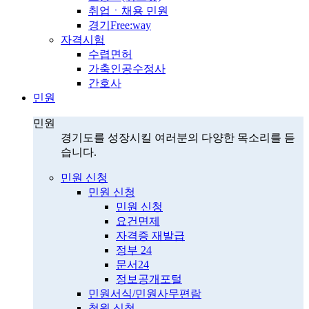
취업ㆍ채용 민원
경기Free:way
자격시험
수렵면허
가축인공수정사
간호사
민원
민원
경기도를 성장시킬 여러분의 다양한 목소리를 듣
습니다.
민원 신청
민원 신청
민원 신청
요건면제
자격증 재발급
정부 24
문서24
정보공개포털
민원서식/민원사무편람
청원 신청