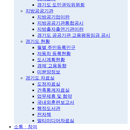
경기도 도민권익위원회
지방공공기관
지방공기업이란
지방공공기관통합공시
지방출자출연기관이란
경기도 공공기관 고용평등임금 공시
경기도 현황
월별 주민등록인구
자동차 등록현황
도시계획현황
경제˙고용동향
미분양정보
경기도 자료실
도정자료실
건축통계자료실
업무제휴 및 협약
국내외훈련보고서
행정도서관
전자책
멀티미디어자료실
소통ㆍ참여