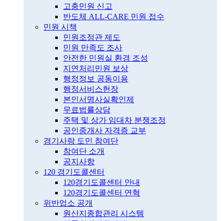
고충민원 신고
반도체 ALL-CARE 민원 접수
민원 시책
민원조정관 제도
민원 만족도 조사
안전한 민원실 환경 조성
지연처리민원 보상
행정정보 공동이용
행정서비스헌장
본인서명사실확인제
무료법률상담
주택 및 상가 임대차 분쟁조정
공인중개사 자격증 교부
경기사랑 도민 참여단
참여단 소개
공지사항
120 경기도콜센터
120경기도콜센터 안내
120경기도콜센터 연혁
위반업소 공개
원산지종합관리 시스템