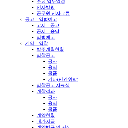
주요 업무일정
인사발령
공무원 인사교류
공고ㆍ입법예고
고시ㆍ공고
공시ㆍ송달
입법예고
계약ㆍ입찰
발주계획현황
입찰공고
공사
용역
물품
기타(민간위탁)
입찰공고 자료실
개찰결과
공사
용역
물품
계약현황
대가지급
계약법규 및 서식