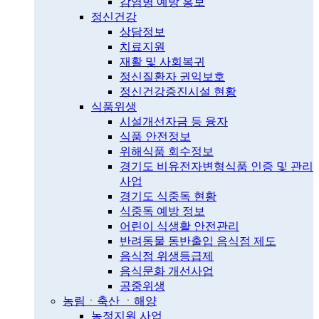
감염병 예방 홍보
정신건강
상담정보
치료지원
재활 및 사회복귀
정신질환자 권익보호
정신건강증진시설 현황
식품위생
시설개선자금 등 융자
식품 안전정보
위해식품 회수정보
경기도 비유전자변형식품 인증 및 관리
사업
경기도 식중독 현황
식중독 예방 정보
어린이 식생활 안전관리
반려동물 동반출입 음식점 제도
음식점 위생등급제
음식문화 개선사업
공중위생
농림ㆍ축산 ㆍ해양
농정지원 사업