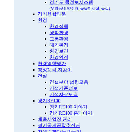
경기도 물정보시스템
(우리동네 약수터, 물놀이시설, 물길)
경기융합타운
환경
환경정책
생활환경
교통환경
대기환경
환경보건
환경안전
환경영향평가
청정계곡 지킴이
건설
건설분야 법령모음
건설기준정보
건설자료모음
경기RE100
경기RE100 이야기
경기RE100 홈페이지
배출사업장 관리
경기국제공항추진단
자원순환마을 만들기