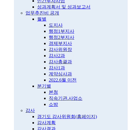
민간투자사업
성과계획서 및 성과보고서
업무추진비 공개
월별
도지사
행정1부지사
행정2부지사
경제부지사
감사위원장
감사2과
감사총괄과
감사1과
계약심사과
2022.6월 이전
분기별
본청
직속기관.사업소
소방
감사
경기도 감사위원회(홈페이지)
감사계획
감사결과