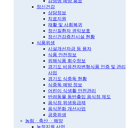
감염병 예방 홍보
정신건강
상담정보
치료지원
재활 및 사회복귀
정신질환자 권익보호
정신건강증진시설 현황
식품위생
시설개선자금 등 융자
식품 안전정보
위해식품 회수정보
경기도 비유전자변형식품 인증 및 관리
사업
경기도 식중독 현황
식중독 예방 정보
어린이 식생활 안전관리
반려동물 동반출입 음식점 제도
음식점 위생등급제
음식문화 개선사업
공중위생
농림ㆍ축산 ㆍ해양
농정지원 사업