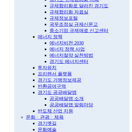
규제합리화로 달라진 경기도
규제합리화 자료실
규제정보포털
국무조정실 규제신문고
중소기업 규제애로 신고센터
에너지 정책
에너지비전 2030
에너지 정책 사업
에너지절약 실천방법
경기도 에너지센터
투자유치
프리랜서 플랫폼
경기도 가맹정보제공
반환공여구역
경기도 공공배달앱
공공배달앱 소개
공공배달앱 알림마당
반도체 산업 지원
문화ㆍ관광ㆍ체육
경기옛길
문화예술