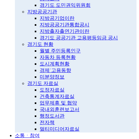
경기도 도민권익위원회
지방공공기관
지방공기업이란
지방공공기관통합공시
지방출자출연기관이란
경기도 공공기관 고용평등임금 공시
경기도 현황
월별 주민등록인구
자동차 등록현황
도시계획현황
경제˙고용동향
미분양정보
경기도 자료실
도정자료실
건축통계자료실
업무제휴 및 협약
국내외훈련보고서
행정도서관
전자책
멀티미디어자료실
소통ㆍ참여