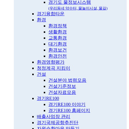
경기도 물정보시스템
(우리동네 약수터, 물놀이시설, 물길)
경기융합타운
환경
환경정책
생활환경
교통환경
대기환경
환경보건
환경안전
환경영향평가
청정계곡 지킴이
건설
건설분야 법령모음
건설기준정보
건설자료모음
경기RE100
경기RE100 이야기
경기RE100 홈페이지
배출사업장 관리
경기국제공항추진단
자원순환마을 만들기