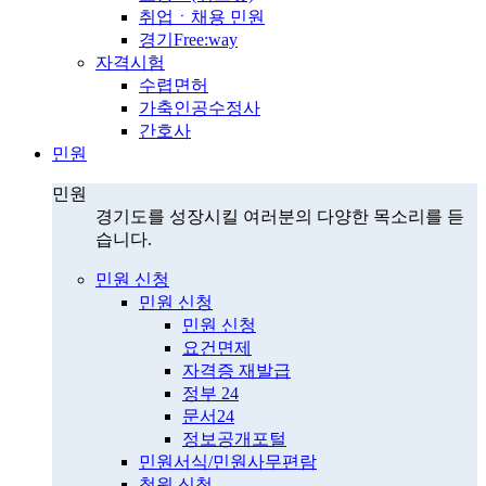
취업ㆍ채용 민원
경기Free:way
자격시험
수렵면허
가축인공수정사
간호사
민원
민원
경기도를 성장시킬 여러분의 다양한 목소리를 듣
습니다.
민원 신청
민원 신청
민원 신청
요건면제
자격증 재발급
정부 24
문서24
정보공개포털
민원서식/민원사무편람
청원 신청