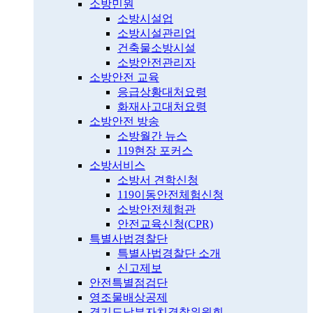
소방민원
소방시설업
소방시설관리업
건축물소방시설
소방안전관리자
소방안전 교육
응급상황대처요령
화재사고대처요령
소방안전 방송
소방월간 뉴스
119현장 포커스
소방서비스
소방서 견학신청
119이동안전체험신청
소방안전체험관
안전교육신청(CPR)
특별사법경찰단
특별사법경찰단 소개
신고제보
안전특별점검단
영조물배상공제
경기도남부자치경찰위원회