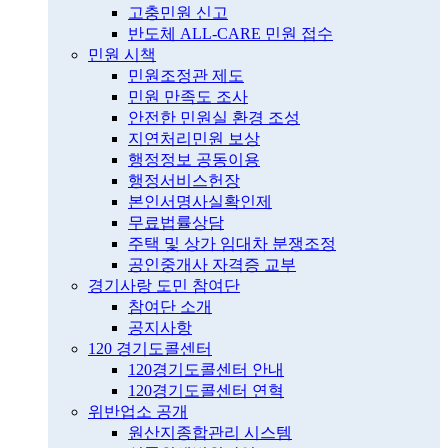
고충민원 신고
반도체 ALL-CARE 민원 접수
민원 시책
민원조정관 제도
민원 만족도 조사
안전한 민원실 환경 조성
지연처리민원 보상
행정정보 공동이용
행정서비스헌장
본인서명사실확인제
무료법률상담
주택 및 상가 임대차 분쟁조정
공인중개사 자격증 교부
경기사랑 도민 참여단
참여단 소개
공지사항
120 경기도콜센터
120경기도콜센터 안내
120경기도콜센터 연혁
위반업소 공개
원산지종합관리 시스템