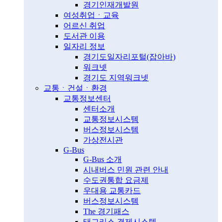
경기인재개발원
여성취업ㆍ교육
어르신 취업
도서관 이용
일자리 정보
경기도일자리포털(잡아바)
워크넷
경기도 지역워크넷
교통ㆍ건설ㆍ환경
교통정보센터
센터소개
교통정보시스템
버스정보시스템
가상전시관
G-Bus
G-Bus 소개
시내버스 민원 관련 안내
수도권통합 요금제
우대용 교통카드
버스정보시스템
The 경기패스
태그리스 결제시스템