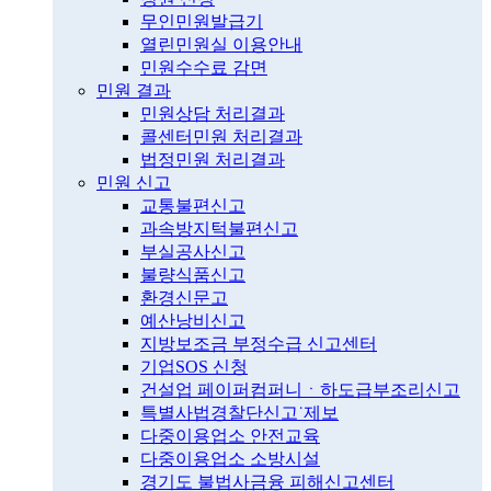
무인민원발급기
열린민원실 이용안내
민원수수료 감면
민원 결과
민원상담 처리결과
콜센터민원 처리결과
법정민원 처리결과
민원 신고
교통불편신고
과속방지턱불편신고
부실공사신고
불량식품신고
환경신문고
예산낭비신고
지방보조금 부정수급 신고센터
기업SOS 신청
건설업 페이퍼컴퍼니ㆍ하도급부조리신고
특별사법경찰단신고˙제보
다중이용업소 안전교육
다중이용업소 소방시설
경기도 불법사금융 피해신고센터