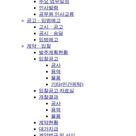
주요 업무일정
인사발령
공무원 인사교류
공고ㆍ입법예고
고시ㆍ공고
공시ㆍ송달
입법예고
계약ㆍ입찰
발주계획현황
입찰공고
공사
용역
물품
기타(민간위탁)
입찰공고 자료실
개찰결과
공사
용역
물품
계약현황
대가지급
계약법규 및 서식