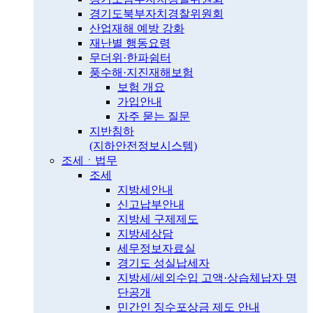
경기도북부자치경찰위원회
산업재해 예방 강화
재난별 행동요령
무더위·한파쉼터
풍수해·지진재해보험
보험 개요
가입안내
자주 묻는 질문
지반침하
(지하안전정보시스템)
조세ㆍ법무
조세
지방세안내
신고납부안내
지방세 구제제도
지방세상담
세무정보자료실
경기도 성실납세자
지방세/세외수입 고액·상습체납자 명
단공개
민간인 징수포상금 제도 안내