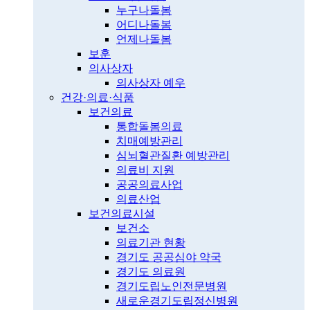
누구나돌봄
어디나돌봄
언제나돌봄
보훈
의사상자
의사상자 예우
건강·의료·식품
보건의료
통합돌봄의료
치매예방관리
심뇌혈관질환 예방관리
의료비 지원
공공의료사업
의료산업
보건의료시설
보건소
의료기관 현황
경기도 공공심야 약국
경기도 의료원
경기도립노인전문병원
새로운경기도립정신병원