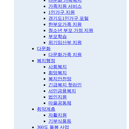
다문화 가족복지
가족지원 서비스
1인가구 지원
경기도1인가구 포털
한부모가족 지원
청소년 부모 가정 지원
부모학습
위기임산부 지원
다문화
다문화가족 지원
복지행정
사회복지
희망복지
복지안전망
긴급복지 핫라인
서민금융복지
법인지원
마을공동체
취약계층
자활지원
기부식품등
360도 돌봄 사업