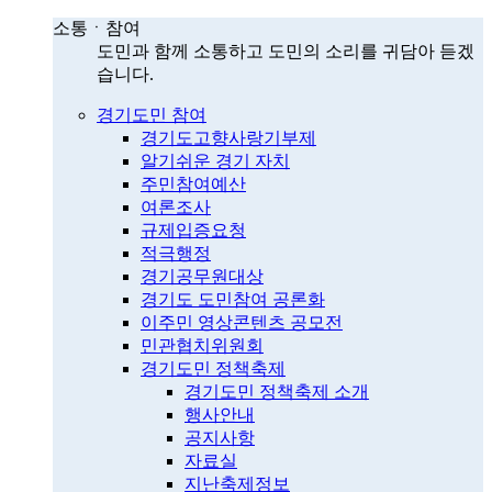
소통ㆍ참여
도민과 함께 소통하고 도민의 소리를 귀담아 듣겠
습니다.
경기도민 참여
경기도고향사랑기부제
알기쉬운 경기 자치
주민참여예산
여론조사
규제입증요청
적극행정
경기공무원대상
경기도 도민참여 공론화
이주민 영상콘텐츠 공모전
민관협치위원회
경기도민 정책축제
경기도민 정책축제 소개
행사안내
공지사항
자료실
지난축제정보