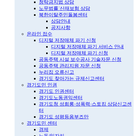
청탁금지법 상담
노무법률˙산재보험 상담
북한이탈주민돌봄센터
상담안내
공지사항
온라인 접수
디지털 저장매체 파기 신청
디지털 저장매체 파기 서비스 안내
디지털 저장매체 파기 신청
공동주택 시설 보수공사 기술자문 신청
공동주택 관리지원 자문 신청
누리집 오류신고
경기도 찾아가는 규제신고센터
경기도민 인권
경기도 인권센터
경기도노동권익센터
경기도청 성희롱·성폭력·스토킹 상담신고센
터
경기도 성평등옴부즈만
경기도민 센터
경제
노동/일자리