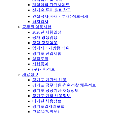
계약입찰 관련사이트
신기술·특허 열린창구
건설공사(자재‧부재) 정보공개
하자검사
공무원 임용시험
2026년 시험일정
공개 경쟁임용
경력 경쟁임용
임기제ㆍ개방형 직위
경기도 전입시험
성적조회
시험통계
(구)시험정보
채용정보
경기도 기간제 채용
경기도 공무직원·청원경찰 채용정보
경기도 공공기관 채용정보
경기도 기타 채용정보
타기관 채용정보
경기도일자리포털
고용24(워크넷)