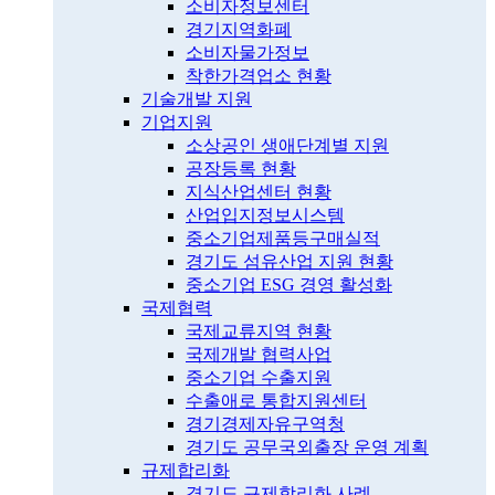
소비자정보센터
경기지역화폐
소비자물가정보
착한가격업소 현황
기술개발 지원
기업지원
소상공인 생애단계별 지원
공장등록 현황
지식산업센터 현황
산업입지정보시스템
중소기업제품등구매실적
경기도 섬유산업 지원 현황
중소기업 ESG 경영 활성화
국제협력
국제교류지역 현황
국제개발 협력사업
중소기업 수출지원
수출애로 통합지원센터
경기경제자유구역청
경기도 공무국외출장 운영 계획
규제합리화
경기도 규제합리화 사례