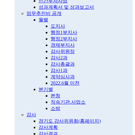
민간투자사업
성과계획서 및 성과보고서
업무추진비 공개
월별
도지사
행정1부지사
행정2부지사
경제부지사
감사위원장
감사2과
감사총괄과
감사1과
계약심사과
2022.6월 이전
분기별
본청
직속기관.사업소
소방
감사
경기도 감사위원회(홈페이지)
감사계획
감사결과