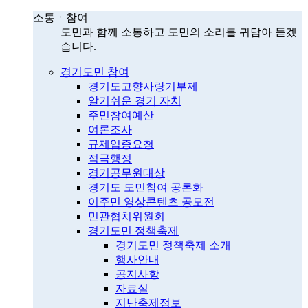
소통ㆍ참여
도민과 함께 소통하고 도민의 소리를 귀담아 듣겠
습니다.
경기도민 참여
경기도고향사랑기부제
알기쉬운 경기 자치
주민참여예산
여론조사
규제입증요청
적극행정
경기공무원대상
경기도 도민참여 공론화
이주민 영상콘텐츠 공모전
민관협치위원회
경기도민 정책축제
경기도민 정책축제 소개
행사안내
공지사항
자료실
지난축제정보