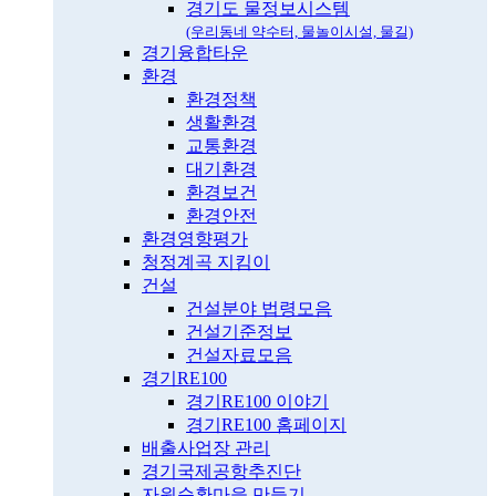
경기도 물정보시스템
(우리동네 약수터, 물놀이시설, 물길)
경기융합타운
환경
환경정책
생활환경
교통환경
대기환경
환경보건
환경안전
환경영향평가
청정계곡 지킴이
건설
건설분야 법령모음
건설기준정보
건설자료모음
경기RE100
경기RE100 이야기
경기RE100 홈페이지
배출사업장 관리
경기국제공항추진단
자원순환마을 만들기