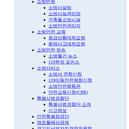
소방민원
소방시설업
소방시설관리업
건축물소방시설
소방안전관리자
소방안전 교육
응급상황대처요령
화재사고대처요령
소방안전 방송
소방월간 뉴스
119현장 포커스
소방서비스
소방서 견학신청
119이동안전체험신청
소방안전체험관
안전교육신청(CPR)
특별사법경찰단
특별사법경찰단 소개
신고제보
안전특별점검단
영조물배상공제
경기도남부자치경찰위원회