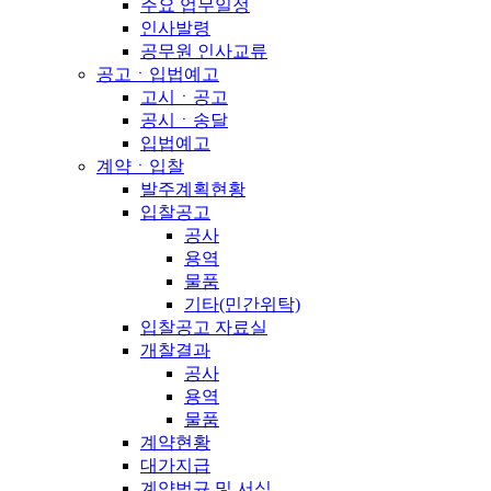
주요 업무일정
인사발령
공무원 인사교류
공고ㆍ입법예고
고시ㆍ공고
공시ㆍ송달
입법예고
계약ㆍ입찰
발주계획현황
입찰공고
공사
용역
물품
기타(민간위탁)
입찰공고 자료실
개찰결과
공사
용역
물품
계약현황
대가지급
계약법규 및 서식