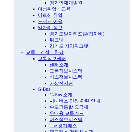
경기인재개발원
여성취업ㆍ교육
어르신 취업
도서관 이용
일자리 정보
경기도일자리포털(잡아바)
워크넷
경기도 지역워크넷
교통ㆍ건설ㆍ환경
교통정보센터
센터소개
교통정보시스템
버스정보시스템
가상전시관
G-Bus
G-Bus 소개
시내버스 민원 관련 안내
수도권통합 요금제
우대용 교통카드
버스정보시스템
The 경기패스
태그리스 결제시스템