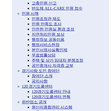
고충민원 신고
반도체 ALL-CARE 민원 접수
민원 시책
민원조정관 제도
민원 만족도 조사
안전한 민원실 환경 조성
지연처리민원 보상
행정정보 공동이용
행정서비스헌장
본인서명사실확인제
무료법률상담
주택 및 상가 임대차 분쟁조정
공인중개사 자격증 교부
경기사랑 도민 참여단
참여단 소개
공지사항
120 경기도콜센터
120경기도콜센터 안내
120경기도콜센터 연혁
위반업소 공개
원산지종합관리 시스템