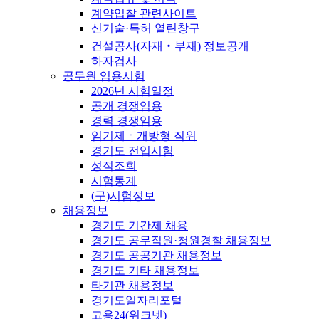
계약입찰 관련사이트
신기술·특허 열린창구
건설공사(자재‧부재) 정보공개
하자검사
공무원 임용시험
2026년 시험일정
공개 경쟁임용
경력 경쟁임용
임기제ㆍ개방형 직위
경기도 전입시험
성적조회
시험통계
(구)시험정보
채용정보
경기도 기간제 채용
경기도 공무직원·청원경찰 채용정보
경기도 공공기관 채용정보
경기도 기타 채용정보
타기관 채용정보
경기도일자리포털
고용24(워크넷)