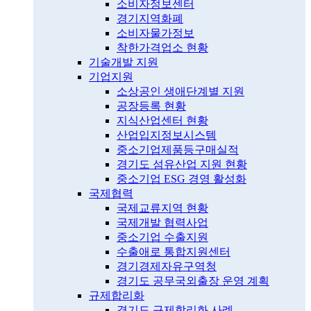
소비자정보센터
경기지역화폐
소비자물가정보
착한가격업소 현황
기술개발 지원
기업지원
소상공인 생애단계별 지원
공장등록 현황
지식산업센터 현황
산업입지정보시스템
중소기업제품등구매실적
경기도 섬유산업 지원 현황
중소기업 ESG 경영 활성화
국제협력
국제교류지역 현황
국제개발 협력사업
중소기업 수출지원
수출애로 통합지원센터
경기경제자유구역청
경기도 공무국외출장 운영 계획
규제합리화
경기도 규제합리화 사례