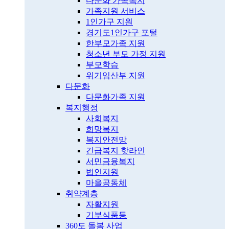
다문화 가족복지
가족지원 서비스
1인가구 지원
경기도1인가구 포털
한부모가족 지원
청소년 부모 가정 지원
부모학습
위기임산부 지원
다문화
다문화가족 지원
복지행정
사회복지
희망복지
복지안전망
긴급복지 핫라인
서민금융복지
법인지원
마을공동체
취약계층
자활지원
기부식품등
360도 돌봄 사업