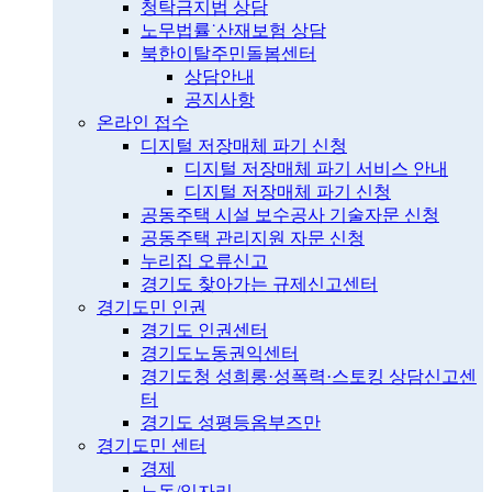
청탁금지법 상담
노무법률˙산재보험 상담
북한이탈주민돌봄센터
상담안내
공지사항
온라인 접수
디지털 저장매체 파기 신청
디지털 저장매체 파기 서비스 안내
디지털 저장매체 파기 신청
공동주택 시설 보수공사 기술자문 신청
공동주택 관리지원 자문 신청
누리집 오류신고
경기도 찾아가는 규제신고센터
경기도민 인권
경기도 인권센터
경기도노동권익센터
경기도청 성희롱·성폭력·스토킹 상담신고센
터
경기도 성평등옴부즈만
경기도민 센터
경제
노동/일자리