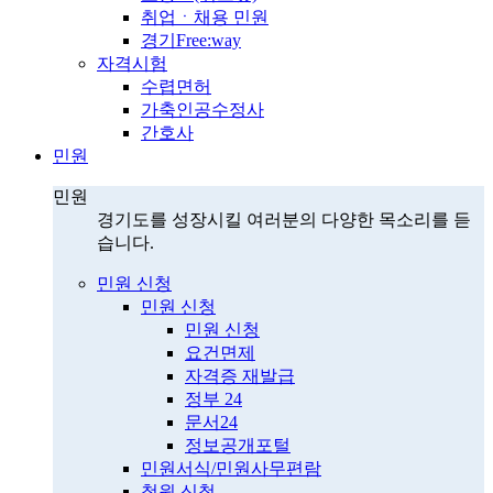
취업ㆍ채용 민원
경기Free:way
자격시험
수렵면허
가축인공수정사
간호사
민원
민원
경기도를 성장시킬 여러분의 다양한 목소리를 듣
습니다.
민원 신청
민원 신청
민원 신청
요건면제
자격증 재발급
정부 24
문서24
정보공개포털
민원서식/민원사무편람
청원 신청