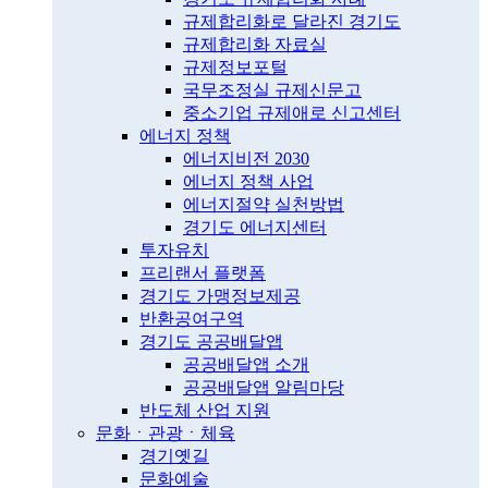
규제합리화로 달라진 경기도
규제합리화 자료실
규제정보포털
국무조정실 규제신문고
중소기업 규제애로 신고센터
에너지 정책
에너지비전 2030
에너지 정책 사업
에너지절약 실천방법
경기도 에너지센터
투자유치
프리랜서 플랫폼
경기도 가맹정보제공
반환공여구역
경기도 공공배달앱
공공배달앱 소개
공공배달앱 알림마당
반도체 산업 지원
문화ㆍ관광ㆍ체육
경기옛길
문화예술