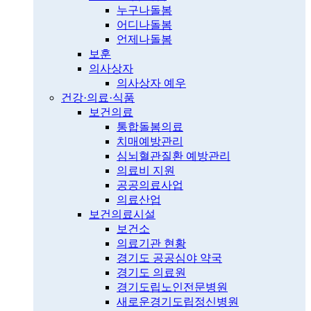
누구나돌봄
어디나돌봄
언제나돌봄
보훈
의사상자
의사상자 예우
건강·의료·식품
보건의료
통합돌봄의료
치매예방관리
심뇌혈관질환 예방관리
의료비 지원
공공의료사업
의료산업
보건의료시설
보건소
의료기관 현황
경기도 공공심야 약국
경기도 의료원
경기도립노인전문병원
새로운경기도립정신병원