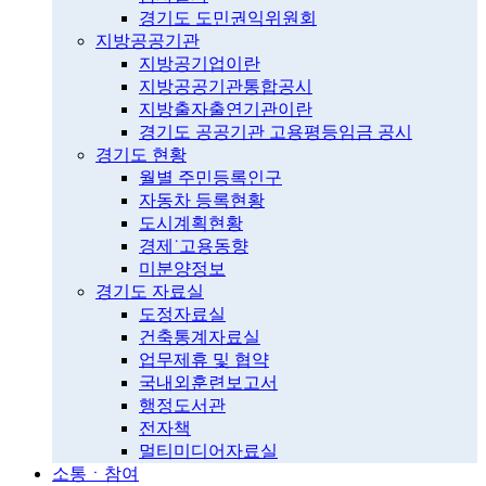
경기도 도민권익위원회
지방공공기관
지방공기업이란
지방공공기관통합공시
지방출자출연기관이란
경기도 공공기관 고용평등임금 공시
경기도 현황
월별 주민등록인구
자동차 등록현황
도시계획현황
경제˙고용동향
미분양정보
경기도 자료실
도정자료실
건축통계자료실
업무제휴 및 협약
국내외훈련보고서
행정도서관
전자책
멀티미디어자료실
소통ㆍ참여