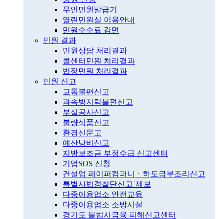
무인민원발급기
열린민원실 이용안내
민원수수료 감면
민원 결과
민원상담 처리결과
콜센터민원 처리결과
법정민원 처리결과
민원 신고
교통불편신고
과속방지턱불편신고
부실공사신고
불량식품신고
환경신문고
예산낭비신고
지방보조금 부정수급 신고센터
기업SOS 신청
건설업 페이퍼컴퍼니ㆍ하도급부조리신고
특별사법경찰단신고˙제보
다중이용업소 안전교육
다중이용업소 소방시설
경기도 불법사금융 피해신고센터