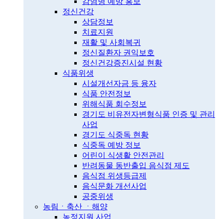
감염병 예방 홍보
정신건강
상담정보
치료지원
재활 및 사회복귀
정신질환자 권익보호
정신건강증진시설 현황
식품위생
시설개선자금 등 융자
식품 안전정보
위해식품 회수정보
경기도 비유전자변형식품 인증 및 관리
사업
경기도 식중독 현황
식중독 예방 정보
어린이 식생활 안전관리
반려동물 동반출입 음식점 제도
음식점 위생등급제
음식문화 개선사업
공중위생
농림ㆍ축산 ㆍ해양
농정지원 사업