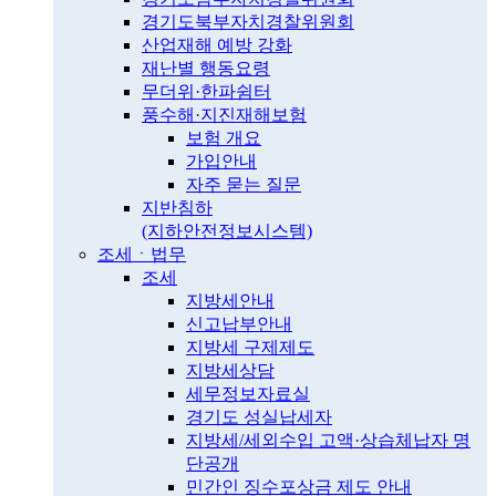
경기도북부자치경찰위원회
산업재해 예방 강화
재난별 행동요령
무더위·한파쉼터
풍수해·지진재해보험
보험 개요
가입안내
자주 묻는 질문
지반침하
(지하안전정보시스템)
조세ㆍ법무
조세
지방세안내
신고납부안내
지방세 구제제도
지방세상담
세무정보자료실
경기도 성실납세자
지방세/세외수입 고액·상습체납자 명
단공개
민간인 징수포상금 제도 안내