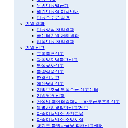
무인민원발급기
열린민원실 이용안내
민원수수료 감면
민원 결과
민원상담 처리결과
콜센터민원 처리결과
법정민원 처리결과
민원 신고
교통불편신고
과속방지턱불편신고
부실공사신고
불량식품신고
환경신문고
예산낭비신고
지방보조금 부정수급 신고센터
기업SOS 신청
건설업 페이퍼컴퍼니ㆍ하도급부조리신고
특별사법경찰단신고˙제보
다중이용업소 안전교육
다중이용업소 소방시설
경기도 불법사금융 피해신고센터