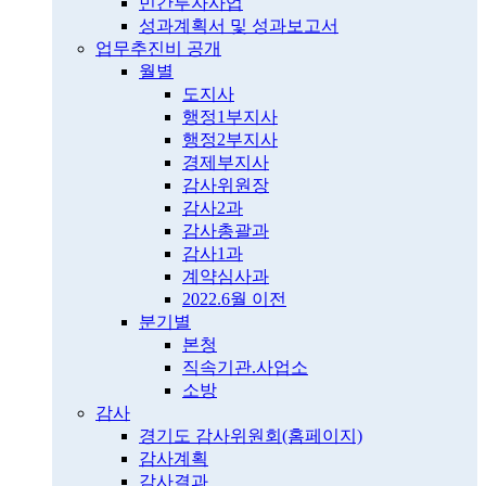
민간투자사업
성과계획서 및 성과보고서
업무추진비 공개
월별
도지사
행정1부지사
행정2부지사
경제부지사
감사위원장
감사2과
감사총괄과
감사1과
계약심사과
2022.6월 이전
분기별
본청
직속기관.사업소
소방
감사
경기도 감사위원회(홈페이지)
감사계획
감사결과