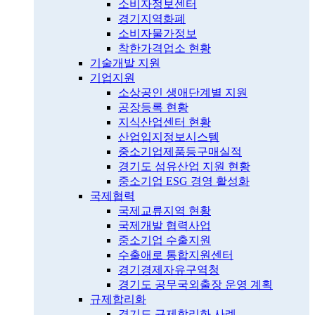
소비자정보센터
경기지역화폐
소비자물가정보
착한가격업소 현황
기술개발 지원
기업지원
소상공인 생애단계별 지원
공장등록 현황
지식산업센터 현황
산업입지정보시스템
중소기업제품등구매실적
경기도 섬유산업 지원 현황
중소기업 ESG 경영 활성화
국제협력
국제교류지역 현황
국제개발 협력사업
중소기업 수출지원
수출애로 통합지원센터
경기경제자유구역청
경기도 공무국외출장 운영 계획
규제합리화
경기도 규제합리화 사례