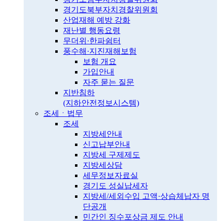
경기도북부자치경찰위원회
산업재해 예방 강화
재난별 행동요령
무더위·한파쉼터
풍수해·지진재해보험
보험 개요
가입안내
자주 묻는 질문
지반침하
(지하안전정보시스템)
조세ㆍ법무
조세
지방세안내
신고납부안내
지방세 구제제도
지방세상담
세무정보자료실
경기도 성실납세자
지방세/세외수입 고액·상습체납자 명
단공개
민간인 징수포상금 제도 안내