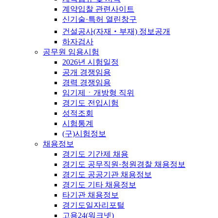
계약입찰 관련사이트
신기술·특허 열린창구
건설공사(자재‧부재) 정보공개
하자검사
공무원 임용시험
2026년 시험일정
공개 경쟁임용
경력 경쟁임용
임기제ㆍ개방형 직위
경기도 전입시험
성적조회
시험통계
(구)시험정보
채용정보
경기도 기간제 채용
경기도 공무직원·청원경찰 채용정보
경기도 공공기관 채용정보
경기도 기타 채용정보
타기관 채용정보
경기도일자리포털
고용24(워크넷)