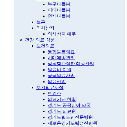
누구나돌봄
어디나돌봄
언제나돌봄
보훈
의사상자
의사상자 예우
건강·의료·식품
보건의료
통합돌봄의료
치매예방관리
심뇌혈관질환 예방관리
의료비 지원
공공의료사업
의료산업
보건의료시설
보건소
의료기관 현황
경기도 공공심야 약국
경기도 의료원
경기도립노인전문병원
새로운경기도립정신병원