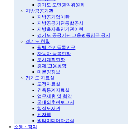
경기도 도민권익위원회
지방공공기관
지방공기업이란
지방공공기관통합공시
지방출자출연기관이란
경기도 공공기관 고용평등임금 공시
경기도 현황
월별 주민등록인구
자동차 등록현황
도시계획현황
경제˙고용동향
미분양정보
경기도 자료실
도정자료실
건축통계자료실
업무제휴 및 협약
국내외훈련보고서
행정도서관
전자책
멀티미디어자료실
소통ㆍ참여