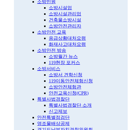
소방민원
소방시설업
소방시설관리업
건축물소방시설
소방안전관리자
소방안전 교육
응급상황대처요령
화재사고대처요령
소방안전 방송
소방월간 뉴스
119현장 포커스
소방서비스
소방서 견학신청
119이동안전체험신청
소방안전체험관
안전교육신청(CPR)
특별사법경찰단
특별사법경찰단 소개
신고제보
안전특별점검단
영조물배상공제
경기도남부자치경찰위원회