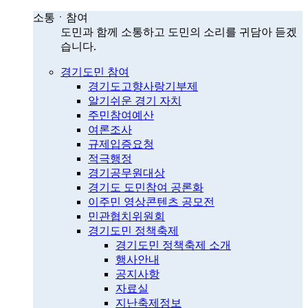
소통ㆍ참여
도민과 함께 소통하고 도민의 소리를 귀담아 듣겠
습니다.
경기도민 참여
경기도고향사랑기부제
알기쉬운 경기 자치
주민참여예산
여론조사
규제입증요청
적극행정
경기공무원대상
경기도 도민참여 공론화
이주민 영상콘텐츠 공모전
민관협치위원회
경기도민 정책축제
경기도민 정책축제 소개
행사안내
공지사항
자료실
지난축제정보