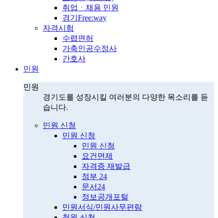
취업ㆍ채용 민원
경기Free:way
자격시험
수렵면허
가축인공수정사
간호사
민원
민원
경기도를 성장시킬 여러분의 다양한 목소리를 듣
습니다.
민원 신청
민원 신청
민원 신청
요건면제
자격증 재발급
정부 24
문서24
정보공개포털
민원서식/민원사무편람
청원 신청