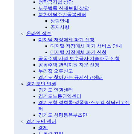
청탁금지법 상담
노무법률˙산재보험 상담
북한이탈주민돌봄센터
상담안내
공지사항
온라인 접수
디지털 저장매체 파기 신청
디지털 저장매체 파기 서비스 안내
디지털 저장매체 파기 신청
공동주택 시설 보수공사 기술자문 신청
공동주택 관리지원 자문 신청
누리집 오류신고
경기도 찾아가는 규제신고센터
경기도민 인권
경기도 인권센터
경기도노동권익센터
경기도청 성희롱·성폭력·스토킹 상담신고센
터
경기도 성평등옴부즈만
경기도민 센터
경제
노동/일자리