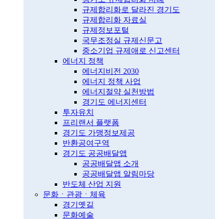
규제합리화로 달라진 경기도
규제합리화 자료실
규제정보포털
국무조정실 규제신문고
중소기업 규제애로 신고센터
에너지 정책
에너지비전 2030
에너지 정책 사업
에너지절약 실천방법
경기도 에너지센터
투자유치
프리랜서 플랫폼
경기도 가맹정보제공
반환공여구역
경기도 공공배달앱
공공배달앱 소개
공공배달앱 알림마당
반도체 산업 지원
문화ㆍ관광ㆍ체육
경기옛길
문화예술