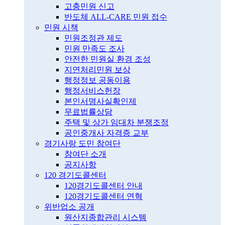
고충민원 신고
반도체 ALL-CARE 민원 접수
민원 시책
민원조정관 제도
민원 만족도 조사
안전한 민원실 환경 조성
지연처리민원 보상
행정정보 공동이용
행정서비스헌장
본인서명사실확인제
무료법률상담
주택 및 상가 임대차 분쟁조정
공인중개사 자격증 교부
경기사랑 도민 참여단
참여단 소개
공지사항
120 경기도콜센터
120경기도콜센터 안내
120경기도콜센터 연혁
위반업소 공개
원산지종합관리 시스템