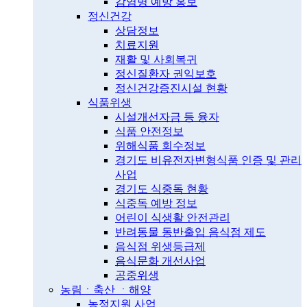
감염병 예방 홍보
정신건강
상담정보
치료지원
재활 및 사회복귀
정신질환자 권익보호
정신건강증진시설 현황
식품위생
시설개선자금 등 융자
식품 안전정보
위해식품 회수정보
경기도 비유전자변형식품 인증 및 관리
사업
경기도 식중독 현황
식중독 예방 정보
어린이 식생활 안전관리
반려동물 동반출입 음식점 제도
음식점 위생등급제
음식문화 개선사업
공중위생
농림ㆍ축산 ㆍ해양
농정지원 사업