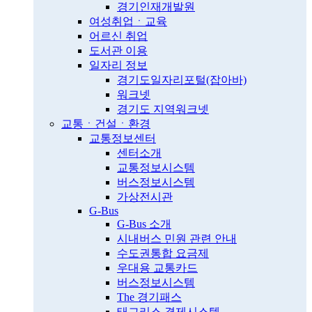
경기인재개발원
여성취업ㆍ교육
어르신 취업
도서관 이용
일자리 정보
경기도일자리포털(잡아바)
워크넷
경기도 지역워크넷
교통ㆍ건설ㆍ환경
교통정보센터
센터소개
교통정보시스템
버스정보시스템
가상전시관
G-Bus
G-Bus 소개
시내버스 민원 관련 안내
수도권통합 요금제
우대용 교통카드
버스정보시스템
The 경기패스
태그리스 결제시스템