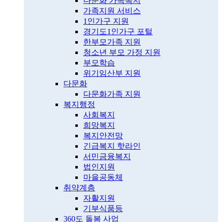
다문화 가족복지
가족지원 서비스
1인가구 지원
경기도1인가구 포털
한부모가족 지원
청소년 부모 가정 지원
부모학습
위기임산부 지원
다문화
다문화가족 지원
복지행정
사회복지
희망복지
복지안전망
긴급복지 핫라인
서민금융복지
법인지원
마을공동체
취약계층
자활지원
기부식품등
360도 돌봄 사업