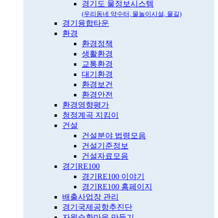
경기도 물정보시스템
(우리동네 약수터, 물놀이시설, 물길)
경기융합타운
환경
환경정책
생활환경
교통환경
대기환경
환경보건
환경안전
환경영향평가
청정계곡 지킴이
건설
건설분야 법령모음
건설기준정보
건설자료모음
경기RE100
경기RE100 이야기
경기RE100 홈페이지
배출사업장 관리
경기국제공항추진단
자원순환마을 만들기