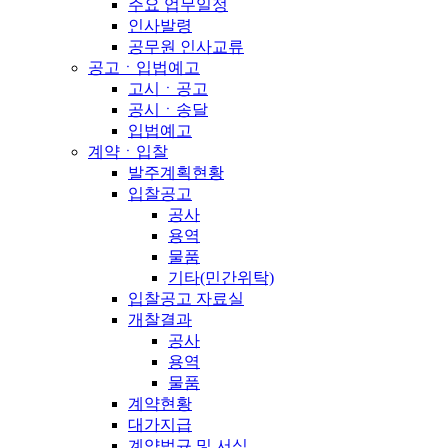
주요 업무일정
인사발령
공무원 인사교류
공고ㆍ입법예고
고시ㆍ공고
공시ㆍ송달
입법예고
계약ㆍ입찰
발주계획현황
입찰공고
공사
용역
물품
기타(민간위탁)
입찰공고 자료실
개찰결과
공사
용역
물품
계약현황
대가지급
계약법규 및 서식