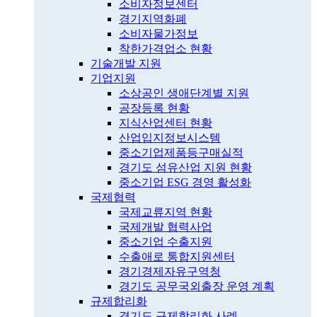
소비자정보센터
경기지역화폐
소비자물가정보
착한가격업소 현황
기술개발 지원
기업지원
소상공인 생애단계별 지원
공장등록 현황
지식산업센터 현황
산업입지정보시스템
중소기업제품등구매실적
경기도 섬유산업 지원 현황
중소기업 ESG 경영 활성화
국제협력
국제교류지역 현황
국제개발 협력사업
중소기업 수출지원
수출애로 통합지원센터
경기경제자유구역청
경기도 공무국외출장 운영 계획
규제합리화
경기도 규제합리화 사례