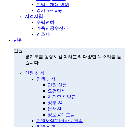
취업ㆍ채용 민원
경기Free:way
자격시험
수렵면허
가축인공수정사
간호사
민원
민원
경기도를 성장시킬 여러분의 다양한 목소리를 듣
습니다.
민원 신청
민원 신청
민원 신청
요건면제
자격증 재발급
정부 24
문서24
정보공개포털
민원서식/민원사무편람
청원 신청