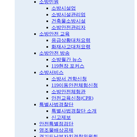
소방민원
소방시설업
소방시설관리업
건축물소방시설
소방안전관리자
소방안전 교육
응급상황대처요령
화재사고대처요령
소방안전 방송
소방월간 뉴스
119현장 포커스
소방서비스
소방서 견학신청
119이동안전체험신청
소방안전체험관
안전교육신청(CPR)
특별사법경찰단
특별사법경찰단 소개
신고제보
안전특별점검단
영조물배상공제
경기도남부자치경찰위원회