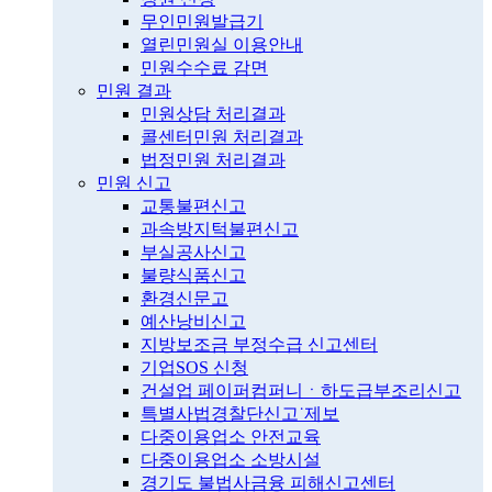
무인민원발급기
열린민원실 이용안내
민원수수료 감면
민원 결과
민원상담 처리결과
콜센터민원 처리결과
법정민원 처리결과
민원 신고
교통불편신고
과속방지턱불편신고
부실공사신고
불량식품신고
환경신문고
예산낭비신고
지방보조금 부정수급 신고센터
기업SOS 신청
건설업 페이퍼컴퍼니ㆍ하도급부조리신고
특별사법경찰단신고˙제보
다중이용업소 안전교육
다중이용업소 소방시설
경기도 불법사금융 피해신고센터