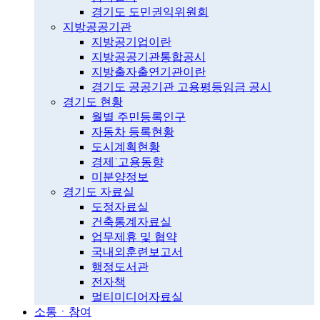
경기도 도민권익위원회
지방공공기관
지방공기업이란
지방공공기관통합공시
지방출자출연기관이란
경기도 공공기관 고용평등임금 공시
경기도 현황
월별 주민등록인구
자동차 등록현황
도시계획현황
경제˙고용동향
미분양정보
경기도 자료실
도정자료실
건축통계자료실
업무제휴 및 협약
국내외훈련보고서
행정도서관
전자책
멀티미디어자료실
소통ㆍ참여