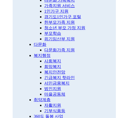
다문화 가족복지
가족지원 서비스
1인가구 지원
경기도1인가구 포털
한부모가족 지원
청소년 부모 가정 지원
부모학습
위기임산부 지원
다문화
다문화가족 지원
복지행정
사회복지
희망복지
복지안전망
긴급복지 핫라인
서민금융복지
법인지원
마을공동체
취약계층
자활지원
기부식품등
360도 돌봄 사업