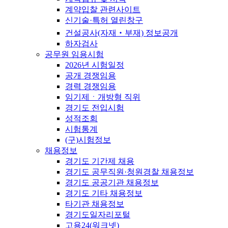
계약입찰 관련사이트
신기술·특허 열린창구
건설공사(자재‧부재) 정보공개
하자검사
공무원 임용시험
2026년 시험일정
공개 경쟁임용
경력 경쟁임용
임기제ㆍ개방형 직위
경기도 전입시험
성적조회
시험통계
(구)시험정보
채용정보
경기도 기간제 채용
경기도 공무직원·청원경찰 채용정보
경기도 공공기관 채용정보
경기도 기타 채용정보
타기관 채용정보
경기도일자리포털
고용24(워크넷)