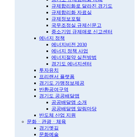
규제합리화로 달라진 경기도
규제합리화 자료실
규제정보포털
국무조정실 규제신문고
중소기업 규제애로 신고센터
에너지 정책
에너지비전 2030
에너지 정책 사업
에너지절약 실천방법
경기도 에너지센터
투자유치
프리랜서 플랫폼
경기도 가맹정보제공
반환공여구역
경기도 공공배달앱
공공배달앱 소개
공공배달앱 알림마당
반도체 산업 지원
문화ㆍ관광ㆍ체육
경기옛길
문화예술