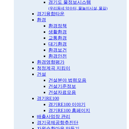
경기도 물정보시스템
(우리동네 약수터, 물놀이시설, 물길)
경기융합타운
환경
환경정책
생활환경
교통환경
대기환경
환경보건
환경안전
환경영향평가
청정계곡 지킴이
건설
건설분야 법령모음
건설기준정보
건설자료모음
경기RE100
경기RE100 이야기
경기RE100 홈페이지
배출사업장 관리
경기국제공항추진단
자원순환마을 만들기