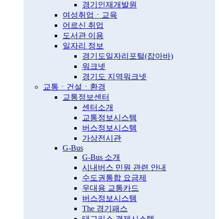
경기인재개발원
여성취업ㆍ교육
어르신 취업
도서관 이용
일자리 정보
경기도일자리포털(잡아바)
워크넷
경기도 지역워크넷
교통ㆍ건설ㆍ환경
교통정보센터
센터소개
교통정보시스템
버스정보시스템
가상전시관
G-Bus
G-Bus 소개
시내버스 민원 관련 안내
수도권통합 요금제
우대용 교통카드
버스정보시스템
The 경기패스
태그리스 결제시스템