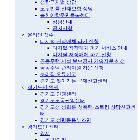
청탁금지법 상담
노무법률˙산재보험 상담
북한이탈주민돌봄센터
상담안내
공지사항
온라인 접수
디지털 저장매체 파기 신청
디지털 저장매체 파기 서비스 안내
디지털 저장매체 파기 신청
공동주택 시설 보수공사 기술자문 신청
공동주택 관리지원 자문 신청
누리집 오류신고
경기도 찾아가는 규제신고센터
경기도민 인권
경기도 인권센터
경기도노동권익센터
경기도청 성희롱·성폭력·스토킹 상담신고센
터
경기도 성평등옴부즈만
경기도민 센터
경제
노동/일자리