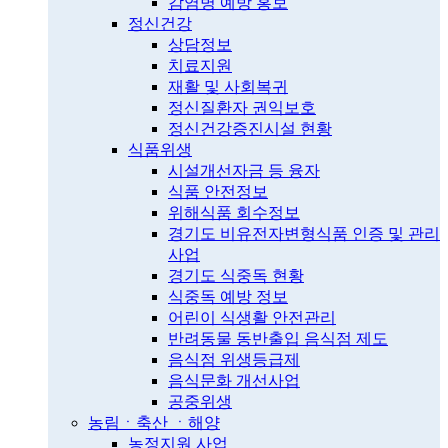
감염병 예방 홍보
정신건강
상담정보
치료지원
재활 및 사회복귀
정신질환자 권익보호
정신건강증진시설 현황
식품위생
시설개선자금 등 융자
식품 안전정보
위해식품 회수정보
경기도 비유전자변형식품 인증 및 관리
사업
경기도 식중독 현황
식중독 예방 정보
어린이 식생활 안전관리
반려동물 동반출입 음식점 제도
음식점 위생등급제
음식문화 개선사업
공중위생
농림ㆍ축산 ㆍ해양
농정지원 사업