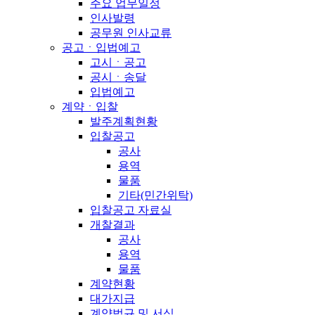
주요 업무일정
인사발령
공무원 인사교류
공고ㆍ입법예고
고시ㆍ공고
공시ㆍ송달
입법예고
계약ㆍ입찰
발주계획현황
입찰공고
공사
용역
물품
기타(민간위탁)
입찰공고 자료실
개찰결과
공사
용역
물품
계약현황
대가지급
계약법규 및 서식