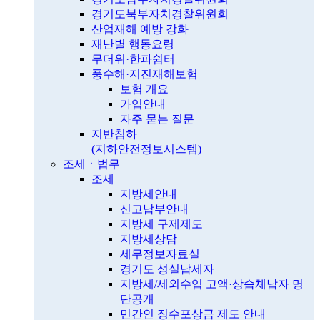
경기도북부자치경찰위원회
산업재해 예방 강화
재난별 행동요령
무더위·한파쉼터
풍수해·지진재해보험
보험 개요
가입안내
자주 묻는 질문
지반침하
(지하안전정보시스템)
조세ㆍ법무
조세
지방세안내
신고납부안내
지방세 구제제도
지방세상담
세무정보자료실
경기도 성실납세자
지방세/세외수입 고액·상습체납자 명
단공개
민간인 징수포상금 제도 안내