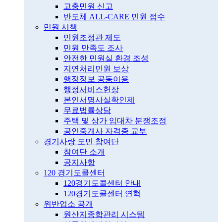
고충민원 신고
반도체 ALL-CARE 민원 접수
민원 시책
민원조정관 제도
민원 만족도 조사
안전한 민원실 환경 조성
지연처리민원 보상
행정정보 공동이용
행정서비스헌장
본인서명사실확인제
무료법률상담
주택 및 상가 임대차 분쟁조정
공인중개사 자격증 교부
경기사랑 도민 참여단
참여단 소개
공지사항
120 경기도콜센터
120경기도콜센터 안내
120경기도콜센터 연혁
위반업소 공개
원산지종합관리 시스템