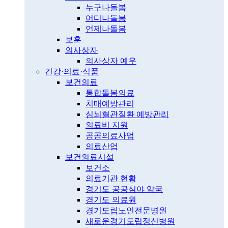
누구나돌봄
어디나돌봄
언제나돌봄
보훈
의사상자
의사상자 예우
건강·의료·식품
보건의료
통합돌봄의료
치매예방관리
심뇌혈관질환 예방관리
의료비 지원
공공의료사업
의료산업
보건의료시설
보건소
의료기관 현황
경기도 공공심야 약국
경기도 의료원
경기도립노인전문병원
새로운경기도립정신병원