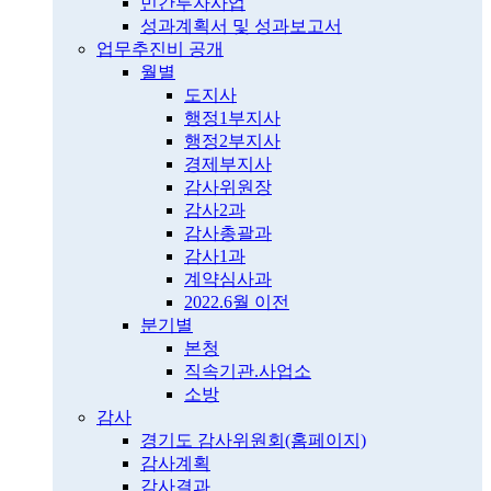
민간투자사업
성과계획서 및 성과보고서
업무추진비 공개
월별
도지사
행정1부지사
행정2부지사
경제부지사
감사위원장
감사2과
감사총괄과
감사1과
계약심사과
2022.6월 이전
분기별
본청
직속기관.사업소
소방
감사
경기도 감사위원회(홈페이지)
감사계획
감사결과