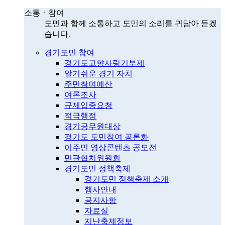
소통ㆍ참여
도민과 함께 소통하고 도민의 소리를 귀담아 듣겠
습니다.
경기도민 참여
경기도고향사랑기부제
알기쉬운 경기 자치
주민참여예산
여론조사
규제입증요청
적극행정
경기공무원대상
경기도 도민참여 공론화
이주민 영상콘텐츠 공모전
민관협치위원회
경기도민 정책축제
경기도민 정책축제 소개
행사안내
공지사항
자료실
지난축제정보