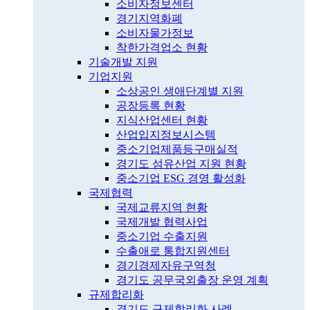
소비자정보센터
경기지역화폐
소비자물가정보
착한가격업소 현황
기술개발 지원
기업지원
소상공인 생애단계별 지원
공장등록 현황
지식산업센터 현황
산업입지정보시스템
중소기업제품등구매실적
경기도 섬유산업 지원 현황
중소기업 ESG 경영 활성화
국제협력
국제교류지역 현황
국제개발 협력사업
중소기업 수출지원
수출애로 통합지원센터
경기경제자유구역청
경기도 공무국외출장 운영 계획
규제합리화
경기도 규제합리화 사례