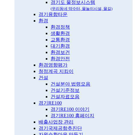
경기도 물정보시스템
(우리동네 약수터, 물놀이시설, 물길)
경기융합타운
환경
환경정책
생활환경
교통환경
대기환경
환경보건
환경안전
환경영향평가
청정계곡 지킴이
건설
건설분야 법령모음
건설기준정보
건설자료모음
경기RE100
경기RE100 이야기
경기RE100 홈페이지
배출사업장 관리
경기국제공항추진단
자원순환마을 만들기