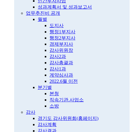
민간투자사업
성과계획서 및 성과보고서
업무추진비 공개
월별
도지사
행정1부지사
행정2부지사
경제부지사
감사위원장
감사2과
감사총괄과
감사1과
계약심사과
2022.6월 이전
분기별
본청
직속기관.사업소
소방
감사
경기도 감사위원회(홈페이지)
감사계획
감사결과