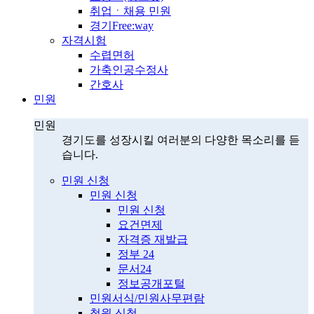
취업ㆍ채용 민원
경기Free:way
자격시험
수렵면허
가축인공수정사
간호사
민원
민원
경기도를 성장시킬 여러분의 다양한 목소리를 듣
습니다.
민원 신청
민원 신청
민원 신청
요건면제
자격증 재발급
정부 24
문서24
정보공개포털
민원서식/민원사무편람
청원 신청