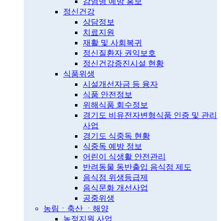
감염병 예방 홍보
정신건강
상담정보
치료지원
재활 및 사회복귀
정신질환자 권익보호
정신건강증진시설 현황
식품위생
시설개선자금 등 융자
식품 안전정보
위해식품 회수정보
경기도 비유전자변형식품 인증 및 관리
사업
경기도 식중독 현황
식중독 예방 정보
어린이 식생활 안전관리
반려동물 동반출입 음식점 제도
음식점 위생등급제
음식문화 개선사업
공중위생
농림ㆍ축산 ㆍ해양
농정지원 사업