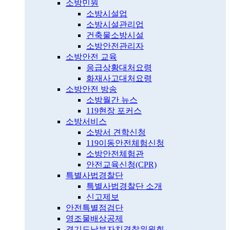
소방민원
소방시설업
소방시설관리업
건축물소방시설
소방안전관리자
소방안전 교육
응급상황대처요령
화재사고대처요령
소방안전 방송
소방월간 뉴스
119현장 포커스
소방서비스
소방서 견학신청
119이동안전체험신청
소방안전체험관
안전교육신청(CPR)
특별사법경찰단
특별사법경찰단 소개
신고제보
안전특별점검단
영조물배상공제
경기도남부자치경찰위원회