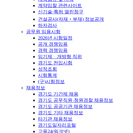
계약입찰 관련사이트
신기술·특허 열린창구
건설공사(자재‧부재) 정보공개
하자검사
공무원 임용시험
2026년 시험일정
공개 경쟁임용
경력 경쟁임용
임기제ㆍ개방형 직위
경기도 전입시험
성적조회
시험통계
(구)시험정보
채용정보
경기도 기간제 채용
경기도 공무직원·청원경찰 채용정보
경기도 공공기관 채용정보
경기도 기타 채용정보
타기관 채용정보
경기도일자리포털
고용24(워크넷)