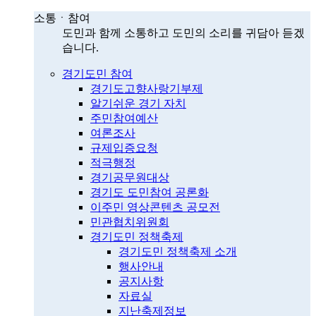
소통ㆍ참여
도민과 함께 소통하고 도민의 소리를 귀담아 듣겠
습니다.
경기도민 참여
경기도고향사랑기부제
알기쉬운 경기 자치
주민참여예산
여론조사
규제입증요청
적극행정
경기공무원대상
경기도 도민참여 공론화
이주민 영상콘텐츠 공모전
민관협치위원회
경기도민 정책축제
경기도민 정책축제 소개
행사안내
공지사항
자료실
지난축제정보