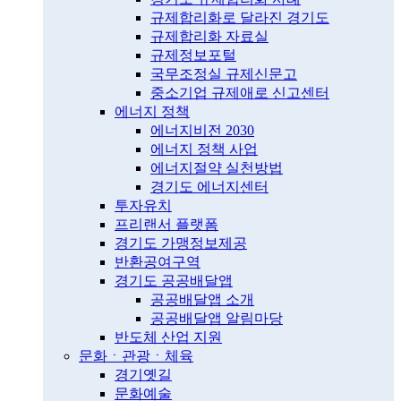
규제합리화로 달라진 경기도
규제합리화 자료실
규제정보포털
국무조정실 규제신문고
중소기업 규제애로 신고센터
에너지 정책
에너지비전 2030
에너지 정책 사업
에너지절약 실천방법
경기도 에너지센터
투자유치
프리랜서 플랫폼
경기도 가맹정보제공
반환공여구역
경기도 공공배달앱
공공배달앱 소개
공공배달앱 알림마당
반도체 산업 지원
문화ㆍ관광ㆍ체육
경기옛길
문화예술