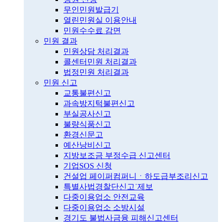
무인민원발급기
열린민원실 이용안내
민원수수료 감면
민원 결과
민원상담 처리결과
콜센터민원 처리결과
법정민원 처리결과
민원 신고
교통불편신고
과속방지턱불편신고
부실공사신고
불량식품신고
환경신문고
예산낭비신고
지방보조금 부정수급 신고센터
기업SOS 신청
건설업 페이퍼컴퍼니ㆍ하도급부조리신고
특별사법경찰단신고˙제보
다중이용업소 안전교육
다중이용업소 소방시설
경기도 불법사금융 피해신고센터