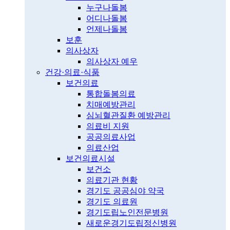
누구나돌봄
어디나돌봄
언제나돌봄
보훈
의사상자
의사상자 예우
건강·의료·식품
보건의료
통합돌봄의료
치매예방관리
심뇌혈관질환 예방관리
의료비 지원
공공의료사업
의료산업
보건의료시설
보건소
의료기관 현황
경기도 공공심야 약국
경기도 의료원
경기도립노인전문병원
새로운경기도립정신병원