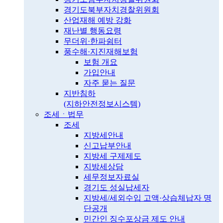
경기도북부자치경찰위원회
산업재해 예방 강화
재난별 행동요령
무더위·한파쉼터
풍수해·지진재해보험
보험 개요
가입안내
자주 묻는 질문
지반침하
(지하안전정보시스템)
조세ㆍ법무
조세
지방세안내
신고납부안내
지방세 구제제도
지방세상담
세무정보자료실
경기도 성실납세자
지방세/세외수입 고액·상습체납자 명
단공개
민간인 징수포상금 제도 안내