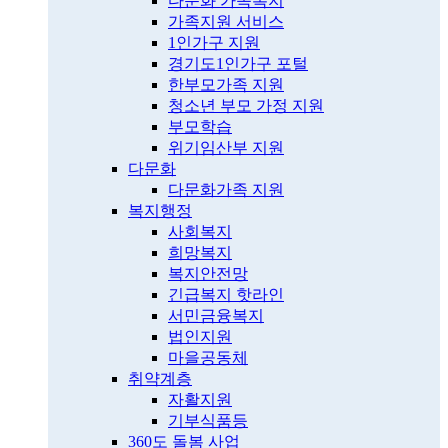
다문화 가족복지
가족지원 서비스
1인가구 지원
경기도1인가구 포털
한부모가족 지원
청소년 부모 가정 지원
부모학습
위기임산부 지원
다문화
다문화가족 지원
복지행정
사회복지
희망복지
복지안전망
긴급복지 핫라인
서민금융복지
법인지원
마을공동체
취약계층
자활지원
기부식품등
360도 돌봄 사업