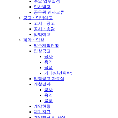
주요 업무일정
인사발령
공무원 인사교류
공고ㆍ입법예고
고시ㆍ공고
공시ㆍ송달
입법예고
계약ㆍ입찰
발주계획현황
입찰공고
공사
용역
물품
기타(민간위탁)
입찰공고 자료실
개찰결과
공사
용역
물품
계약현황
대가지급
계약법규 및 서식