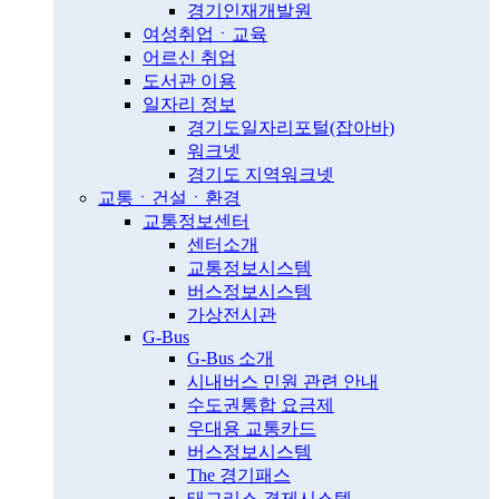
경기인재개발원
여성취업ㆍ교육
어르신 취업
도서관 이용
일자리 정보
경기도일자리포털(잡아바)
워크넷
경기도 지역워크넷
교통ㆍ건설ㆍ환경
교통정보센터
센터소개
교통정보시스템
버스정보시스템
가상전시관
G-Bus
G-Bus 소개
시내버스 민원 관련 안내
수도권통합 요금제
우대용 교통카드
버스정보시스템
The 경기패스
태그리스 결제시스템