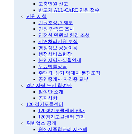
고충민원 신고
반도체 ALL-CARE 민원 접수
민원 시책
민원조정관 제도
민원 만족도 조사
안전한 민원실 환경 조성
지연처리민원 보상
행정정보 공동이용
행정서비스헌장
본인서명사실확인제
무료법률상담
주택 및 상가 임대차 분쟁조정
공인중개사 자격증 교부
경기사랑 도민 참여단
참여단 소개
공지사항
120 경기도콜센터
120경기도콜센터 안내
120경기도콜센터 연혁
위반업소 공개
원산지종합관리 시스템