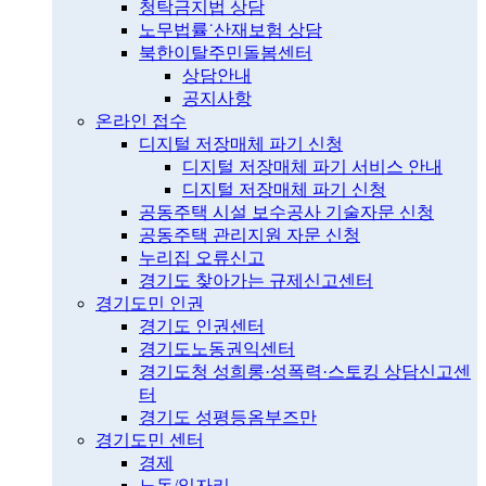
청탁금지법 상담
노무법률˙산재보험 상담
북한이탈주민돌봄센터
상담안내
공지사항
온라인 접수
디지털 저장매체 파기 신청
디지털 저장매체 파기 서비스 안내
디지털 저장매체 파기 신청
공동주택 시설 보수공사 기술자문 신청
공동주택 관리지원 자문 신청
누리집 오류신고
경기도 찾아가는 규제신고센터
경기도민 인권
경기도 인권센터
경기도노동권익센터
경기도청 성희롱·성폭력·스토킹 상담신고센
터
경기도 성평등옴부즈만
경기도민 센터
경제
노동/일자리