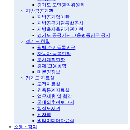
경기도 도민권익위원회
지방공공기관
지방공기업이란
지방공공기관통합공시
지방출자출연기관이란
경기도 공공기관 고용평등임금 공시
경기도 현황
월별 주민등록인구
자동차 등록현황
도시계획현황
경제˙고용동향
미분양정보
경기도 자료실
도정자료실
건축통계자료실
업무제휴 및 협약
국내외훈련보고서
행정도서관
전자책
멀티미디어자료실
소통ㆍ참여