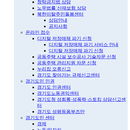
청탁금지법 상담
노무법률˙산재보험 상담
북한이탈주민돌봄센터
상담안내
공지사항
온라인 접수
디지털 저장매체 파기 신청
디지털 저장매체 파기 서비스 안내
디지털 저장매체 파기 신청
공동주택 시설 보수공사 기술자문 신청
공동주택 관리지원 자문 신청
누리집 오류신고
경기도 찾아가는 규제신고센터
경기도민 인권
경기도 인권센터
경기도노동권익센터
경기도청 성희롱·성폭력·스토킹 상담신고센
터
경기도 성평등옴부즈만
경기도민 센터
경제
노동/일자리