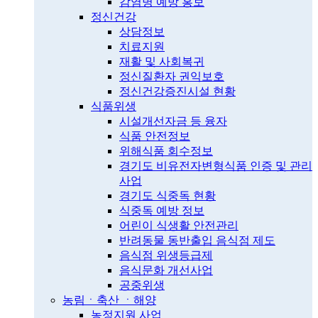
감염병 예방 홍보
정신건강
상담정보
치료지원
재활 및 사회복귀
정신질환자 권익보호
정신건강증진시설 현황
식품위생
시설개선자금 등 융자
식품 안전정보
위해식품 회수정보
경기도 비유전자변형식품 인증 및 관리
사업
경기도 식중독 현황
식중독 예방 정보
어린이 식생활 안전관리
반려동물 동반출입 음식점 제도
음식점 위생등급제
음식문화 개선사업
공중위생
농림ㆍ축산 ㆍ해양
농정지원 사업