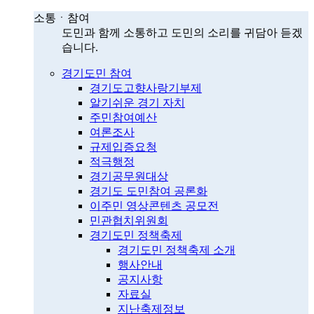
소통ㆍ참여
도민과 함께 소통하고 도민의 소리를 귀담아 듣겠
습니다.
경기도민 참여
경기도고향사랑기부제
알기쉬운 경기 자치
주민참여예산
여론조사
규제입증요청
적극행정
경기공무원대상
경기도 도민참여 공론화
이주민 영상콘텐츠 공모전
민관협치위원회
경기도민 정책축제
경기도민 정책축제 소개
행사안내
공지사항
자료실
지난축제정보