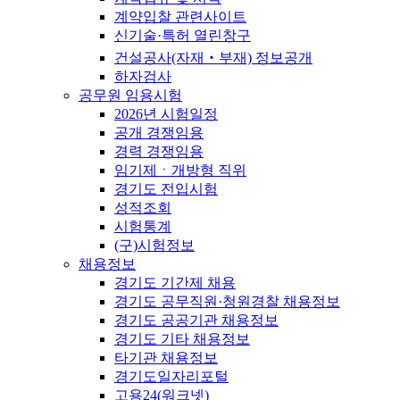
계약입찰 관련사이트
신기술·특허 열린창구
건설공사(자재‧부재) 정보공개
하자검사
공무원 임용시험
2026년 시험일정
공개 경쟁임용
경력 경쟁임용
임기제ㆍ개방형 직위
경기도 전입시험
성적조회
시험통계
(구)시험정보
채용정보
경기도 기간제 채용
경기도 공무직원·청원경찰 채용정보
경기도 공공기관 채용정보
경기도 기타 채용정보
타기관 채용정보
경기도일자리포털
고용24(워크넷)