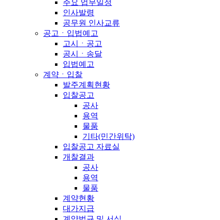
주요 업무일정
인사발령
공무원 인사교류
공고ㆍ입법예고
고시ㆍ공고
공시ㆍ송달
입법예고
계약ㆍ입찰
발주계획현황
입찰공고
공사
용역
물품
기타(민간위탁)
입찰공고 자료실
개찰결과
공사
용역
물품
계약현황
대가지급
계약법규 및 서식