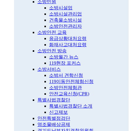
소방민원
소방시설업
소방시설관리업
건축물소방시설
소방안전관리자
소방안전 교육
응급상황대처요령
화재사고대처요령
소방안전 방송
소방월간 뉴스
119현장 포커스
소방서비스
소방서 견학신청
119이동안전체험신청
소방안전체험관
안전교육신청(CPR)
특별사법경찰단
특별사법경찰단 소개
신고제보
안전특별점검단
영조물배상공제
경기도남부자치경찰위원회