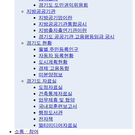
경기도 도민권익위원회
지방공공기관
지방공기업이란
지방공공기관통합공시
지방출자출연기관이란
경기도 공공기관 고용평등임금 공시
경기도 현황
월별 주민등록인구
자동차 등록현황
도시계획현황
경제˙고용동향
미분양정보
경기도 자료실
도정자료실
건축통계자료실
업무제휴 및 협약
국내외훈련보고서
행정도서관
전자책
멀티미디어자료실
소통ㆍ참여