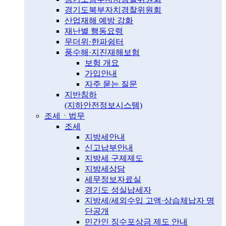
경기도북부자치경찰위원회
산업재해 예방 강화
재난별 행동요령
무더위·한파쉼터
풍수해·지진재해보험
보험 개요
가입안내
자주 묻는 질문
지반침하
(지하안전정보시스템)
조세ㆍ법무
조세
지방세안내
신고납부안내
지방세 구제제도
지방세상담
세무정보자료실
경기도 성실납세자
지방세/세외수입 고액·상습체납자 명
단공개
민간인 징수포상금 제도 안내