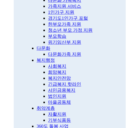
다문화 가족복지
가족지원 서비스
1인가구 지원
경기도1인가구 포털
한부모가족 지원
청소년 부모 가정 지원
부모학습
위기임산부 지원
다문화
다문화가족 지원
복지행정
사회복지
희망복지
복지안전망
긴급복지 핫라인
서민금융복지
법인지원
마을공동체
취약계층
자활지원
기부식품등
360도 돌봄 사업