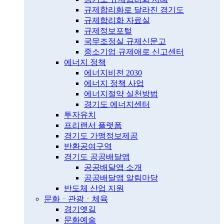
규제합리화로 달라진 경기도
규제합리화 자료실
규제정보포털
국무조정실 규제신문고
중소기업 규제애로 신고센터
에너지 정책
에너지비전 2030
에너지 정책 사업
에너지절약 실천방법
경기도 에너지센터
투자유치
프리랜서 플랫폼
경기도 가맹정보제공
반환공여구역
경기도 공공배달앱
공공배달앱 소개
공공배달앱 알림마당
반도체 산업 지원
문화ㆍ관광ㆍ체육
경기옛길
문화예술