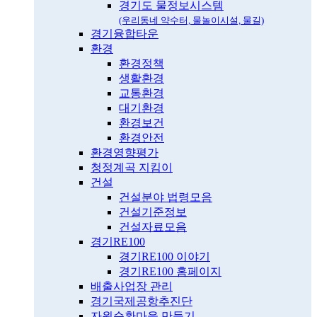
경기도 물정보시스템
(우리동네 약수터, 물놀이시설, 물길)
경기융합타운
환경
환경정책
생활환경
교통환경
대기환경
환경보건
환경안전
환경영향평가
청정계곡 지킴이
건설
건설분야 법령모음
건설기준정보
건설자료모음
경기RE100
경기RE100 이야기
경기RE100 홈페이지
배출사업장 관리
경기국제공항추진단
자원순환마을 만들기