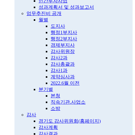
민간투자사업
성과계획서 및 성과보고서
업무추진비 공개
월별
도지사
행정1부지사
행정2부지사
경제부지사
감사위원장
감사2과
감사총괄과
감사1과
계약심사과
2022.6월 이전
분기별
본청
직속기관.사업소
소방
감사
경기도 감사위원회(홈페이지)
감사계획
감사결과