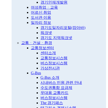
경기인재개발원
여성취업ㆍ교육
어르신 취업
도서관 이용
일자리 정보
경기도일자리포털(잡아바)
워크넷
경기도 지역워크넷
교통ㆍ건설ㆍ환경
교통정보센터
센터소개
교통정보시스템
버스정보시스템
가상전시관
G-Bus
G-Bus 소개
시내버스 민원 관련 안내
수도권통합 요금제
우대용 교통카드
버스정보시스템
The 경기패스
태그리스 결제시스템