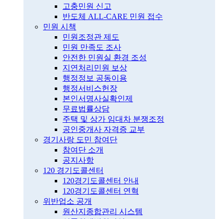
고충민원 신고
반도체 ALL-CARE 민원 접수
민원 시책
민원조정관 제도
민원 만족도 조사
안전한 민원실 환경 조성
지연처리민원 보상
행정정보 공동이용
행정서비스헌장
본인서명사실확인제
무료법률상담
주택 및 상가 임대차 분쟁조정
공인중개사 자격증 교부
경기사랑 도민 참여단
참여단 소개
공지사항
120 경기도콜센터
120경기도콜센터 안내
120경기도콜센터 연혁
위반업소 공개
원산지종합관리 시스템