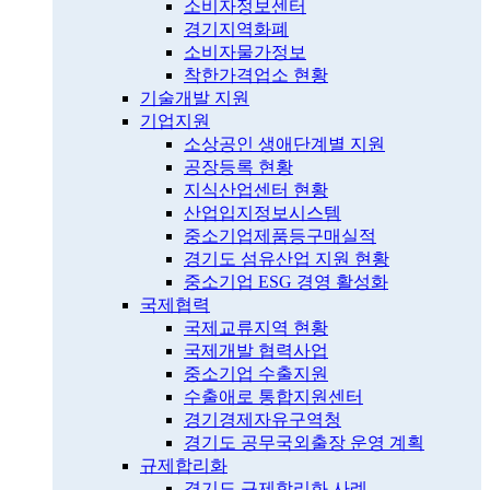
소비자정보센터
경기지역화폐
소비자물가정보
착한가격업소 현황
기술개발 지원
기업지원
소상공인 생애단계별 지원
공장등록 현황
지식산업센터 현황
산업입지정보시스템
중소기업제품등구매실적
경기도 섬유산업 지원 현황
중소기업 ESG 경영 활성화
국제협력
국제교류지역 현황
국제개발 협력사업
중소기업 수출지원
수출애로 통합지원센터
경기경제자유구역청
경기도 공무국외출장 운영 계획
규제합리화
경기도 규제합리화 사례