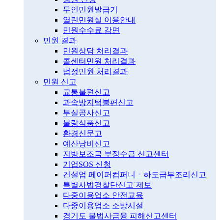
무인민원발급기
열린민원실 이용안내
민원수수료 감면
민원 결과
민원상담 처리결과
콜센터민원 처리결과
법정민원 처리결과
민원 신고
교통불편신고
과속방지턱불편신고
부실공사신고
불량식품신고
환경신문고
예산낭비신고
지방보조금 부정수급 신고센터
기업SOS 신청
건설업 페이퍼컴퍼니ㆍ하도급부조리신고
특별사법경찰단신고˙제보
다중이용업소 안전교육
다중이용업소 소방시설
경기도 불법사금융 피해신고센터