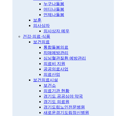
누구나돌봄
어디나돌봄
언제나돌봄
보훈
의사상자
의사상자 예우
건강·의료·식품
보건의료
통합돌봄의료
치매예방관리
심뇌혈관질환 예방관리
의료비 지원
공공의료사업
의료산업
보건의료시설
보건소
의료기관 현황
경기도 공공심야 약국
경기도 의료원
경기도립노인전문병원
새로운경기도립정신병원