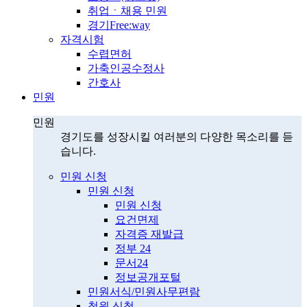
취업ㆍ채용 민원
경기Free:way
자격시험
수렵면허
가축인공수정사
간호사
민원
민원
경기도를 성장시킬 여러분의 다양한 목소리를 듣
습니다.
민원 신청
민원 신청
민원 신청
요건면제
자격증 재발급
정부 24
문서24
정보공개포털
민원서식/민원사무편람
청원 신청