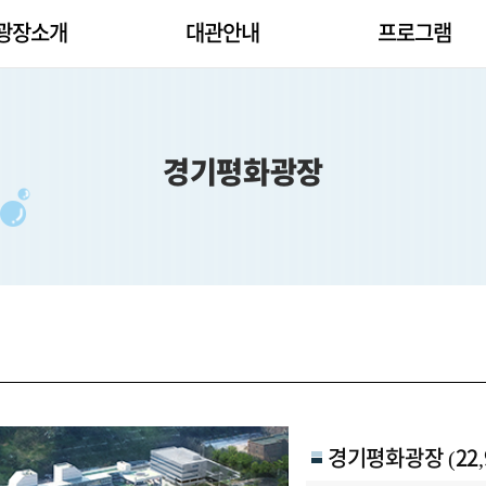
광장소개
대관안내
프로그램
경기평화광장
내
경기평화광장
(22