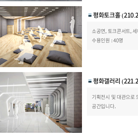
평화토크홀
(210.
소공연, 토크콘서트, 
수용인원 : 40명
평화갤러리
(221.
기획전시 및 대관으로 
공간입니다.