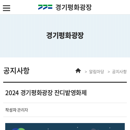
경기평화광장
공지사항
홈
알림마당
공지사항
2024 경기평화광장 잔디밭영화제
게시물
작성자
관리자
정보