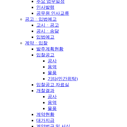
주요 업무일정
인사발령
공무원 인사교류
공고ㆍ입법예고
고시ㆍ공고
공시ㆍ송달
입법예고
계약ㆍ입찰
발주계획현황
입찰공고
공사
용역
물품
기타(민간위탁)
입찰공고 자료실
개찰결과
공사
용역
물품
계약현황
대가지급
계약법규 및 서식