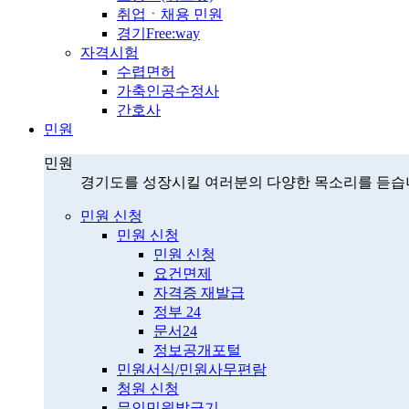
취업ㆍ채용 민원
경기Free:way
자격시험
수렵면허
가축인공수정사
간호사
민원
민원
경기도를 성장시킬 여러분의 다양한 목소리를 듣습
민원 신청
민원 신청
민원 신청
요건면제
자격증 재발급
정부 24
문서24
정보공개포털
민원서식/민원사무편람
청원 신청
무인민원발급기