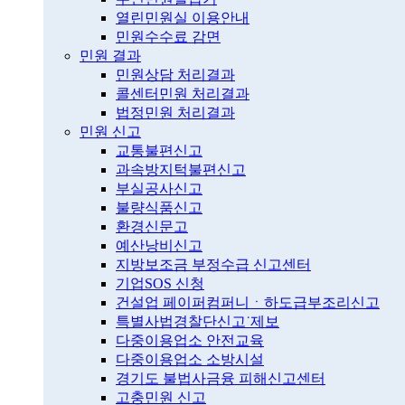
열린민원실 이용안내
민원수수료 감면
민원 결과
민원상담 처리결과
콜센터민원 처리결과
법정민원 처리결과
민원 신고
교통불편신고
과속방지턱불편신고
부실공사신고
불량식품신고
환경신문고
예산낭비신고
지방보조금 부정수급 신고센터
기업SOS 신청
건설업 페이퍼컴퍼니ㆍ하도급부조리신고
특별사법경찰단신고˙제보
다중이용업소 안전교육
다중이용업소 소방시설
경기도 불법사금융 피해신고센터
고충민원 신고