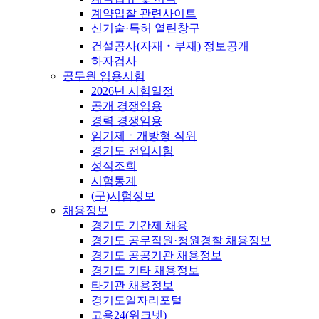
계약입찰 관련사이트
신기술·특허 열린창구
건설공사(자재‧부재) 정보공개
하자검사
공무원 임용시험
2026년 시험일정
공개 경쟁임용
경력 경쟁임용
임기제ㆍ개방형 직위
경기도 전입시험
성적조회
시험통계
(구)시험정보
채용정보
경기도 기간제 채용
경기도 공무직원·청원경찰 채용정보
경기도 공공기관 채용정보
경기도 기타 채용정보
타기관 채용정보
경기도일자리포털
고용24(워크넷)