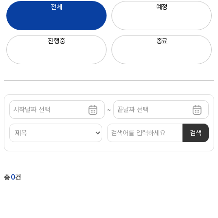
전체
예정
진행중
종료
공
~
모
전
검색
검
색
총
0
건