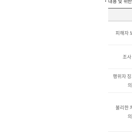
내용 및 위반
피해자 
조사
행위자 징
의
불리한 
의