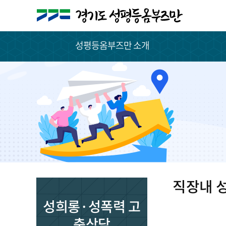
성평등옴부즈만 소개
직장내 
성희롱·성폭력 고
충상담