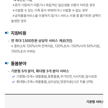
※혼자 거동하기 어렵거나 독립적인 일상생활 수행이 어려운 경우
※수발할 수 있는 가족 등이 부재하거나 수발할 수 없는 경우
※공적돌봄서비스를 이용하지 않거나 서비스 이용 중 불가피한 공백이
발생한 경우
지원비용
연 최대 1,500천원 상당의 서비스 제공(1인)
※ 중위소득 120%이하 전액지원, 120%초과~150%이하 50%지원,
150%초과 자부담
돌봄분야
기본형 5개 분야, 확대형 3개 분야 서비스
기본형<5개>:생활돌봄,동행돌봄,주거안전,식사지원,일시보호
확대형<3개>:재활돌봄,심리상담,방문의료(시군 자율 선택)
기본형 서비스