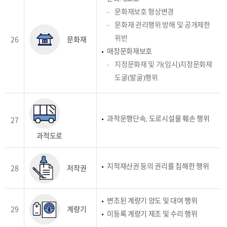
문화재보호 형상변경
문화재 관리행위 방해 및 공개제한
위반
26
문화재
매장문화재보호
지정문화재 및 가(임시)지정문화재
도굴(발굴)행위
과적운행단속, 도로시설물 훼손 행위
27
과적도로
지적재산권 등의 권리를 침해한 행위
28
저작권
변조된 계량기 양도 및 대여 행위
29
계량기
미등록 계량기 제조 및 수리 행위