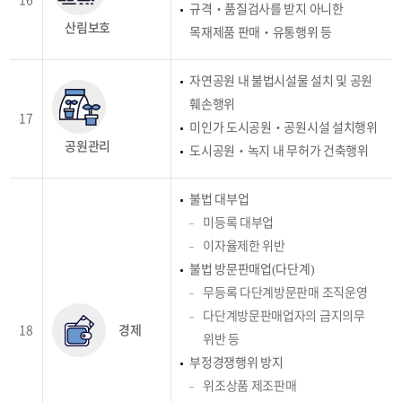
16
규격‧품질검사를 받지 아니한
산림보호
목재제품 판매‧유통행위 등
자연공원 내 불법시설물 설치 및 공원
훼손행위
17
미인가 도시공원‧공원시설 설치행위
공원관리
도시공원‧녹지 내 무허가 건축행위
불법 대부업
미등록 대부업
이자율제한 위반
불법 방문판매업(다단계)
무등록 다단계방문판매 조직운영
다단계방문판매업자의 금지의무
18
경제
위반 등
부정경쟁행위 방지
위조상품 제조판매