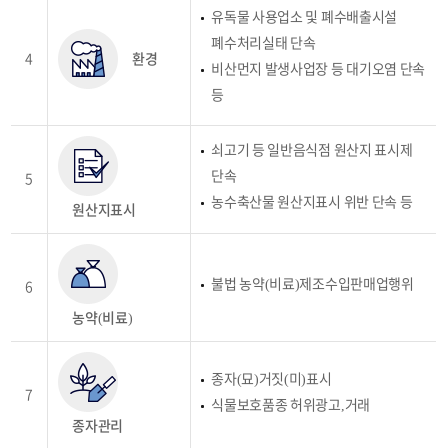
유독물 사용업소 및 폐수배출시설
폐수처리실태 단속
4
환경
비산먼지 발생사업장 등 대기오염 단속
등
쇠고기 등 일반음식점 원산지 표시제
단속
5
농수축산물 원산지표시 위반 단속 등
원산지표시
불법 농약(비료)제조수입판매업행위
6
농약(비료)
종자(묘)거짓(미)표시
7
식물보호품종 허위광고,거래
종자관리