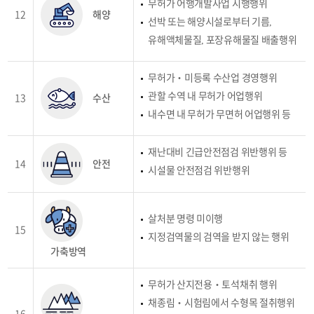
무허가 어행개발사업 시행행위
12
해양
선박 또는 해양시설로부터 기름,
유해액체물질, 포장유해물질 배출행위
무허가‧미등록 수산업 경영행위
관할 수역 내 무허가 어업행위
13
수산
내수면 내 무허가 무면허 어업행위 등
재난대비 긴급안전점검 위반행위 등
14
안전
시설물 안전점검 위반행위
살처분 명령 미이행
15
지정검역물의 검역을 받지 않는 행위
가축방역
무허가 산지전용‧토석채취 행위
채종림‧시험림에서 수형목 절취행위