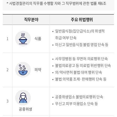
* 사법경찰관리의 직무를 수행할 자와 그 직무범위에 관한 법률 제6조
직무분야
주요 위법행위
수사분야
일반음식점(집단급식소)의 위생적
및
취급 여부 단속
1
식품
주요
미신고 일반음식점 불법 영업 단속 등
위법행위
직무
사무장병원 등 무면허 의료행위 단속
(수사)
불법의료광고 등 의료법 위반행위 단속
범위)
2
의약
의/약사면허 불법 대여 행위 단속
에대한
불법 의약품 조제·판매행위 단속 등
표로써
직무분야,
주요
공중위생업소 불법의료행위 단속
3
위법행위등의
무신고 피부 미용업소 단속 등
공중위생
정보를
제공합니다.