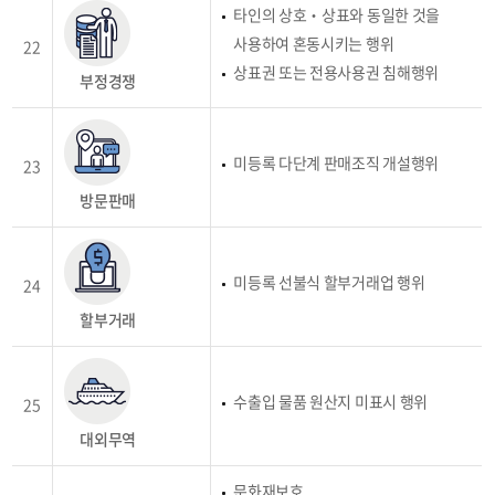
타인의 상호‧상표와 동일한 것을
사용하여 혼동시키는 행위
22
상표권 또는 전용사용권 침해행위
부정경쟁
미등록 다단계 판매조직 개설행위
23
방문판매
미등록 선불식 할부거래업 행위
24
할부거래
수출입 물품 원산지 미표시 행위
25
대외무역
문화재보호