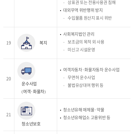
상표권 또는 전용사용권 침해
대외무역 위반행위 방지
수입물품 원산지 표시 위반
사회복지법인 관리
보조금의 목적 외 사용
19
복지
미신고 시설운영
여객자동차·화물자동차 운수사업
무면허 운수사업
20
운수사업
불법유상대여 행위 등
(여객·화물차)
청소년유해 매체물·약물
21
청소년유해업소 고용위반 등
청소년보호