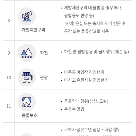
개발제한구역 내 불법행위(무허가,
불법용도 변경 등)
8
※ 예) 온실 또는 축사로 허가 받은 후
개발제한구역
공장 또는 물류창고로 사용
하천 안 불법점용 및 금지행위(훼손 등)
9
하천
미등록 야영장 경영행위
10
관광
미신고 유원시설 경영한 자
동물학대 행위(생산, 도살)
11
무등록 영업
동물보호
무허가 공유수면 점용‧사용 행위