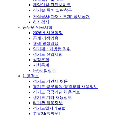
계약입찰 관련사이트
신기술·특허 열린창구
건설공사(자재‧부재) 정보공개
하자검사
공무원 임용시험
2026년 시험일정
공개 경쟁임용
경력 경쟁임용
임기제ㆍ개방형 직위
경기도 전입시험
성적조회
시험통계
(구)시험정보
채용정보
경기도 기간제 채용
경기도 공무직원·청원경찰 채용정보
경기도 공공기관 채용정보
경기도 기타 채용정보
타기관 채용정보
경기도일자리포털
고용24(워크넷)