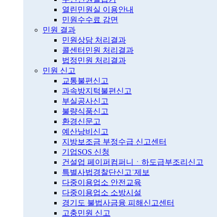
열린민원실 이용안내
민원수수료 감면
민원 결과
민원상담 처리결과
콜센터민원 처리결과
법정민원 처리결과
민원 신고
교통불편신고
과속방지턱불편신고
부실공사신고
불량식품신고
환경신문고
예산낭비신고
지방보조금 부정수급 신고센터
기업SOS 신청
건설업 페이퍼컴퍼니ㆍ하도급부조리신고
특별사법경찰단신고˙제보
다중이용업소 안전교육
다중이용업소 소방시설
경기도 불법사금융 피해신고센터
고충민원 신고