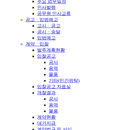
주요 업무일정
인사발령
공무원 인사교류
공고ㆍ입법예고
고시ㆍ공고
공시ㆍ송달
입법예고
계약ㆍ입찰
발주계획현황
입찰공고
공사
용역
물품
기타(민간위탁)
입찰공고 자료실
개찰결과
공사
용역
물품
계약현황
대가지급
계약법규 및 서식