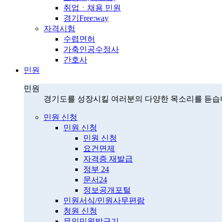
취업ㆍ채용 민원
경기Free:way
자격시험
수렵면허
가축인공수정사
간호사
민원
민원
경기도를 성장시킬 여러분의 다양한 목소리를 듣습
민원 신청
민원 신청
민원 신청
요건면제
자격증 재발급
정부 24
문서24
정보공개포털
민원서식/민원사무편람
청원 신청
무인민원발급기