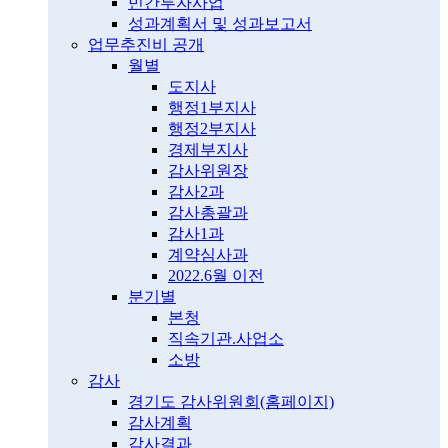
민간투자사업
성과계획서 및 성과보고서
업무추진비 공개
월별
도지사
행정1부지사
행정2부지사
경제부지사
감사위원장
감사2과
감사총괄과
감사1과
계약심사과
2022.6월 이전
분기별
본청
직속기관.사업소
소방
감사
경기도 감사위원회(홈페이지)
감사계획
감사결과