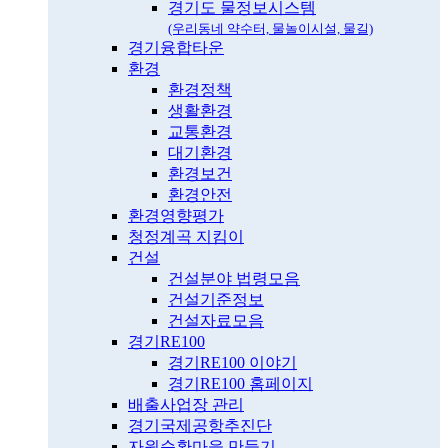
경기도 물정보시스템
(우리동네 약수터, 물놀이시설, 물길)
경기융합타운
환경
환경정책
생활환경
교통환경
대기환경
환경보건
환경안전
환경영향평가
청정계곡 지킴이
건설
건설분야 법령모음
건설기준정보
건설자료모음
경기RE100
경기RE100 이야기
경기RE100 홈페이지
배출사업장 관리
경기국제공항추진단
자원순환마을 만들기