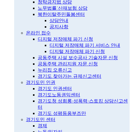
청탁금지법 상담
노무법률˙산재보험 상담
북한이탈주민돌봄센터
상담안내
공지사항
온라인 접수
디지털 저장매체 파기 신청
디지털 저장매체 파기 서비스 안내
디지털 저장매체 파기 신청
공동주택 시설 보수공사 기술자문 신청
공동주택 관리지원 자문 신청
누리집 오류신고
경기도 찾아가는 규제신고센터
경기도민 인권
경기도 인권센터
경기도노동권익센터
경기도청 성희롱·성폭력·스토킹 상담신고센
터
경기도 성평등옴부즈만
경기도민 센터
경제
노동/일자리