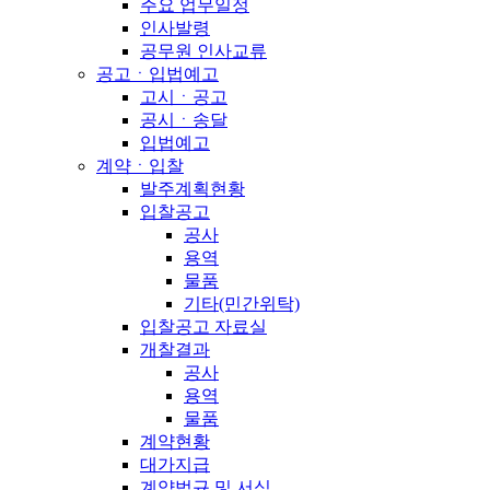
주요 업무일정
인사발령
공무원 인사교류
공고ㆍ입법예고
고시ㆍ공고
공시ㆍ송달
입법예고
계약ㆍ입찰
발주계획현황
입찰공고
공사
용역
물품
기타(민간위탁)
입찰공고 자료실
개찰결과
공사
용역
물품
계약현황
대가지급
계약법규 및 서식