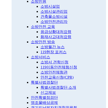
소방민원
소방시설업
소방시설관리업
건축물소방시설
소방안전관리자
소방안전 교육
응급상황대처요령
화재사고대처요령
소방안전 방송
소방월간 뉴스
119현장 포커스
소방서비스
소방서 견학신청
119이동안전체험신청
소방안전체험관
안전교육신청(CPR)
특별사법경찰단
특별사법경찰단 소개
신고제보
안전특별점검단
영조물배상공제
경기도남부자치경찰위원회