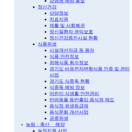
감염병 예방 홍보
정신건강
상담정보
치료지원
재활 및 사회복귀
정신질환자 권익보호
정신건강증진시설 현황
식품위생
시설개선자금 등 융자
식품 안전정보
위해식품 회수정보
경기도 비유전자변형식품 인증 및 관리
사업
경기도 식중독 현황
식중독 예방 정보
어린이 식생활 안전관리
반려동물 동반출입 음식점 제도
음식점 위생등급제
음식문화 개선사업
공중위생
농림ㆍ축산 ㆍ해양
농정지원 사업