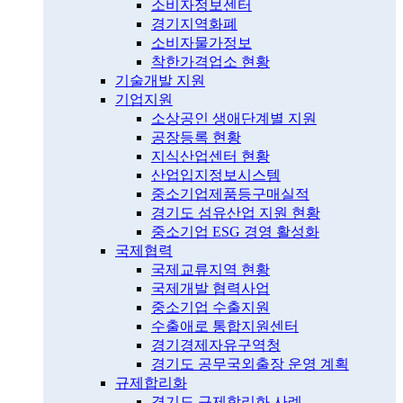
소비자정보센터
경기지역화폐
소비자물가정보
착한가격업소 현황
기술개발 지원
기업지원
소상공인 생애단계별 지원
공장등록 현황
지식산업센터 현황
산업입지정보시스템
중소기업제품등구매실적
경기도 섬유산업 지원 현황
중소기업 ESG 경영 활성화
국제협력
국제교류지역 현황
국제개발 협력사업
중소기업 수출지원
수출애로 통합지원센터
경기경제자유구역청
경기도 공무국외출장 운영 계획
규제합리화
경기도 규제합리화 사례