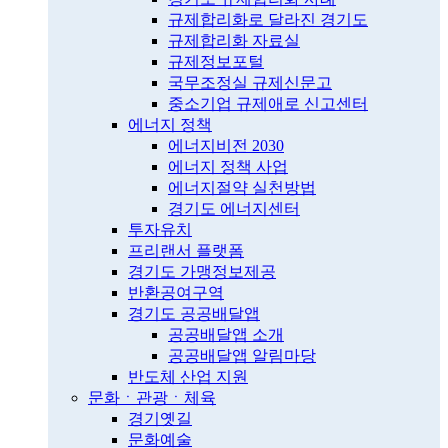
규제합리화로 달라진 경기도
규제합리화 자료실
규제정보포털
국무조정실 규제신문고
중소기업 규제애로 신고센터
에너지 정책
에너지비전 2030
에너지 정책 사업
에너지절약 실천방법
경기도 에너지센터
투자유치
프리랜서 플랫폼
경기도 가맹정보제공
반환공여구역
경기도 공공배달앱
공공배달앱 소개
공공배달앱 알림마당
반도체 산업 지원
문화ㆍ관광ㆍ체육
경기옛길
문화예술