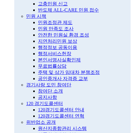
고충민원 신고
반도체 ALL-CARE 민원 접수
민원 시책
민원조정관 제도
민원 만족도 조사
안전한 민원실 환경 조성
지연처리민원 보상
행정정보 공동이용
행정서비스헌장
본인서명사실확인제
무료법률상담
주택 및 상가 임대차 분쟁조정
공인중개사 자격증 교부
경기사랑 도민 참여단
참여단 소개
공지사항
120 경기도콜센터
120경기도콜센터 안내
120경기도콜센터 연혁
위반업소 공개
원산지종합관리 시스템