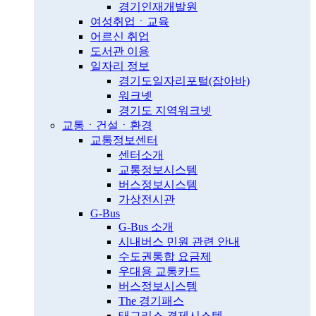
경기인재개발원
여성취업ㆍ교육
어르신 취업
도서관 이용
일자리 정보
경기도일자리포털(잡아바)
워크넷
경기도 지역워크넷
교통ㆍ건설ㆍ환경
교통정보센터
센터소개
교통정보시스템
버스정보시스템
가상전시관
G-Bus
G-Bus 소개
시내버스 민원 관련 안내
수도권통합 요금제
우대용 교통카드
버스정보시스템
The 경기패스
태그리스 결제시스템