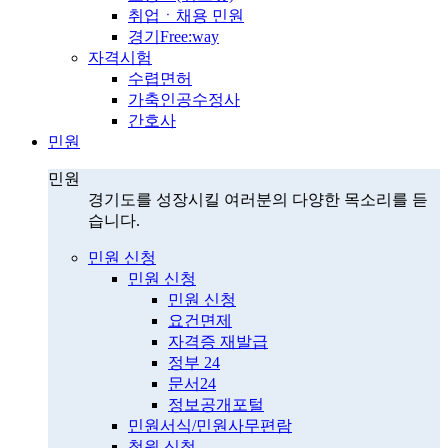
취업ㆍ채용 민원
경기Free:way
자격시험
수렵면허
가축인공수정사
간호사
민원
민원
경기도를 성장시킬 여러분의 다양한 목소리를 듣
습니다.
민원 신청
민원 신청
민원 신청
요건면제
자격증 재발급
정부 24
문서24
정보공개포털
민원서식/민원사무편람
청원 신청