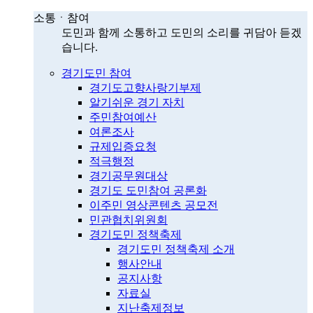
소통ㆍ참여
도민과 함께 소통하고 도민의 소리를 귀담아 듣겠
습니다.
경기도민 참여
경기도고향사랑기부제
알기쉬운 경기 자치
주민참여예산
여론조사
규제입증요청
적극행정
경기공무원대상
경기도 도민참여 공론화
이주민 영상콘텐츠 공모전
민관협치위원회
경기도민 정책축제
경기도민 정책축제 소개
행사안내
공지사항
자료실
지난축제정보