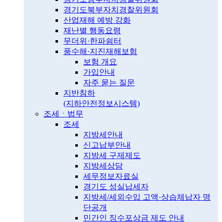
경기도북부자치경찰위원회
산업재해 예방 강화
재난별 행동요령
무더위·한파쉼터
풍수해·지진재해보험
보험 개요
가입안내
자주 묻는 질문
지반침하
(지하안전정보시스템)
조세ㆍ법무
조세
지방세안내
신고납부안내
지방세 구제제도
지방세상담
세무정보자료실
경기도 성실납세자
지방세/세외수입 고액·상습체납자 명
단공개
민간인 징수포상금 제도 안내