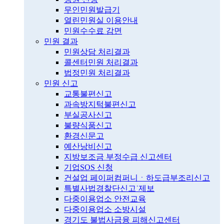
무인민원발급기
열린민원실 이용안내
민원수수료 감면
민원 결과
민원상담 처리결과
콜센터민원 처리결과
법정민원 처리결과
민원 신고
교통불편신고
과속방지턱불편신고
부실공사신고
불량식품신고
환경신문고
예산낭비신고
지방보조금 부정수급 신고센터
기업SOS 신청
건설업 페이퍼컴퍼니ㆍ하도급부조리신고
특별사법경찰단신고˙제보
다중이용업소 안전교육
다중이용업소 소방시설
경기도 불법사금융 피해신고센터