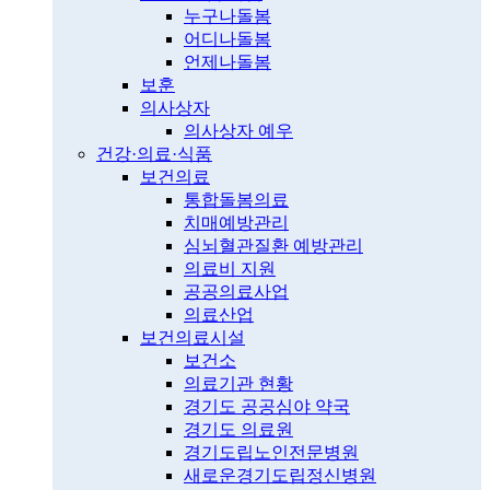
누구나돌봄
어디나돌봄
언제나돌봄
보훈
의사상자
의사상자 예우
건강·의료·식품
보건의료
통합돌봄의료
치매예방관리
심뇌혈관질환 예방관리
의료비 지원
공공의료사업
의료산업
보건의료시설
보건소
의료기관 현황
경기도 공공심야 약국
경기도 의료원
경기도립노인전문병원
새로운경기도립정신병원