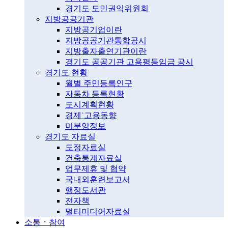
경기도 도민권익위원회
지방공공기관
지방공기업이란
지방공공기관통합공시
지방출자출연기관이란
경기도 공공기관 고용평등임금 공시
경기도 현황
월별 주민등록인구
자동차 등록현황
도시계획현황
경제˙고용동향
미분양정보
경기도 자료실
도정자료실
건축통계자료실
업무제휴 및 협약
국내외훈련보고서
행정도서관
전자책
멀티미디어자료실
소통ㆍ참여