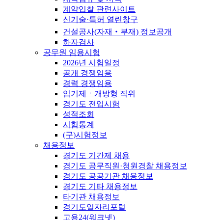
계약입찰 관련사이트
신기술·특허 열린창구
건설공사(자재‧부재) 정보공개
하자검사
공무원 임용시험
2026년 시험일정
공개 경쟁임용
경력 경쟁임용
임기제ㆍ개방형 직위
경기도 전입시험
성적조회
시험통계
(구)시험정보
채용정보
경기도 기간제 채용
경기도 공무직원·청원경찰 채용정보
경기도 공공기관 채용정보
경기도 기타 채용정보
타기관 채용정보
경기도일자리포털
고용24(워크넷)