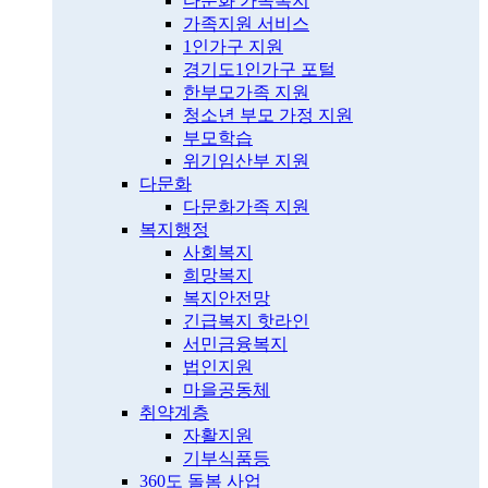
다문화 가족복지
가족지원 서비스
1인가구 지원
경기도1인가구 포털
한부모가족 지원
청소년 부모 가정 지원
부모학습
위기임산부 지원
다문화
다문화가족 지원
복지행정
사회복지
희망복지
복지안전망
긴급복지 핫라인
서민금융복지
법인지원
마을공동체
취약계층
자활지원
기부식품등
360도 돌봄 사업