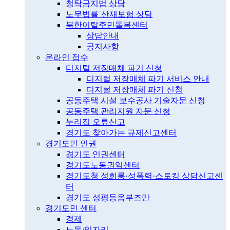
청탁금지법 상담
노무법률˙산재보험 상담
북한이탈주민돌봄센터
상담안내
공지사항
온라인 접수
디지털 저장매체 파기 신청
디지털 저장매체 파기 서비스 안내
디지털 저장매체 파기 신청
공동주택 시설 보수공사 기술자문 신청
공동주택 관리지원 자문 신청
누리집 오류신고
경기도 찾아가는 규제신고센터
경기도민 인권
경기도 인권센터
경기도노동권익센터
경기도청 성희롱·성폭력·스토킹 상담신고센
터
경기도 성평등옴부즈만
경기도민 센터
경제
노동/일자리