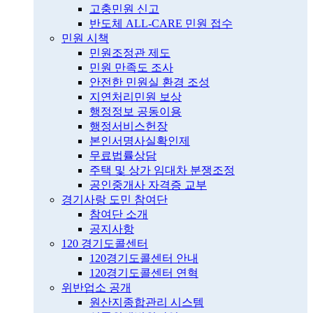
고충민원 신고
반도체 ALL-CARE 민원 접수
민원 시책
민원조정관 제도
민원 만족도 조사
안전한 민원실 환경 조성
지연처리민원 보상
행정정보 공동이용
행정서비스헌장
본인서명사실확인제
무료법률상담
주택 및 상가 임대차 분쟁조정
공인중개사 자격증 교부
경기사랑 도민 참여단
참여단 소개
공지사항
120 경기도콜센터
120경기도콜센터 안내
120경기도콜센터 연혁
위반업소 공개
원산지종합관리 시스템