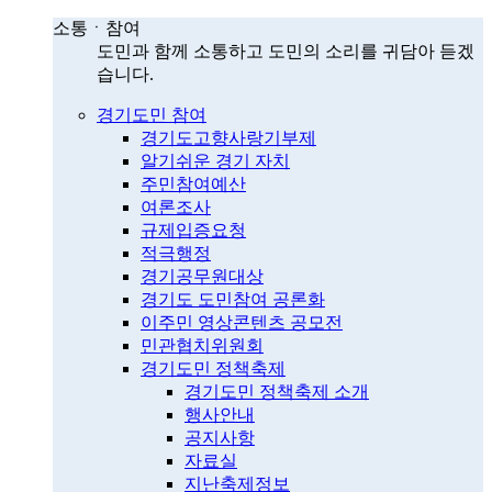
소통ㆍ참여
도민과 함께 소통하고 도민의 소리를 귀담아 듣겠
습니다.
경기도민 참여
경기도고향사랑기부제
알기쉬운 경기 자치
주민참여예산
여론조사
규제입증요청
적극행정
경기공무원대상
경기도 도민참여 공론화
이주민 영상콘텐츠 공모전
민관협치위원회
경기도민 정책축제
경기도민 정책축제 소개
행사안내
공지사항
자료실
지난축제정보