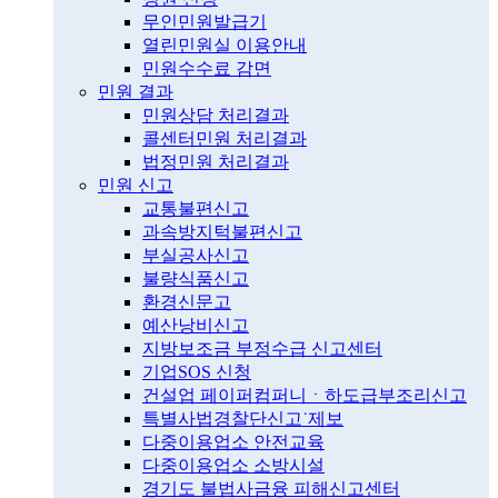
무인민원발급기
열린민원실 이용안내
민원수수료 감면
민원 결과
민원상담 처리결과
콜센터민원 처리결과
법정민원 처리결과
민원 신고
교통불편신고
과속방지턱불편신고
부실공사신고
불량식품신고
환경신문고
예산낭비신고
지방보조금 부정수급 신고센터
기업SOS 신청
건설업 페이퍼컴퍼니ㆍ하도급부조리신고
특별사법경찰단신고˙제보
다중이용업소 안전교육
다중이용업소 소방시설
경기도 불법사금융 피해신고센터