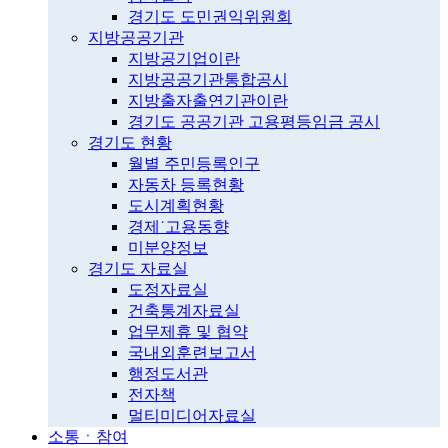
경기도 도민권익위원회
지방공공기관
지방공기업이란
지방공공기관통합공시
지방출자출연기관이란
경기도 공공기관 고용평등임금 공시
경기도 현황
월별 주민등록인구
자동차 등록현황
도시계획현황
경제˙고용동향
미분양정보
경기도 자료실
도정자료실
건축통계자료실
업무제휴 및 협약
국내외훈련보고서
행정도서관
전자책
멀티미디어자료실
소통ㆍ참여