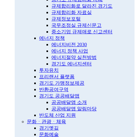
규제합리화로 달라진 경기도
규제합리화 자료실
규제정보포털
국무조정실 규제신문고
중소기업 규제애로 신고센터
에너지 정책
에너지비전 2030
에너지 정책 사업
에너지절약 실천방법
경기도 에너지센터
투자유치
프리랜서 플랫폼
경기도 가맹정보제공
반환공여구역
경기도 공공배달앱
공공배달앱 소개
공공배달앱 알림마당
반도체 산업 지원
문화ㆍ관광ㆍ체육
경기옛길
문화예술