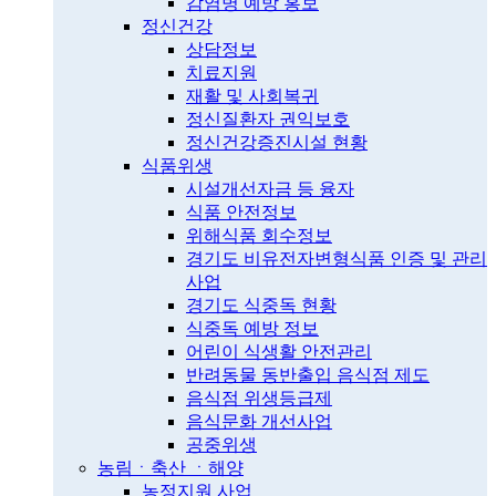
감염병 예방 홍보
정신건강
상담정보
치료지원
재활 및 사회복귀
정신질환자 권익보호
정신건강증진시설 현황
식품위생
시설개선자금 등 융자
식품 안전정보
위해식품 회수정보
경기도 비유전자변형식품 인증 및 관리
사업
경기도 식중독 현황
식중독 예방 정보
어린이 식생활 안전관리
반려동물 동반출입 음식점 제도
음식점 위생등급제
음식문화 개선사업
공중위생
농림ㆍ축산 ㆍ해양
농정지원 사업