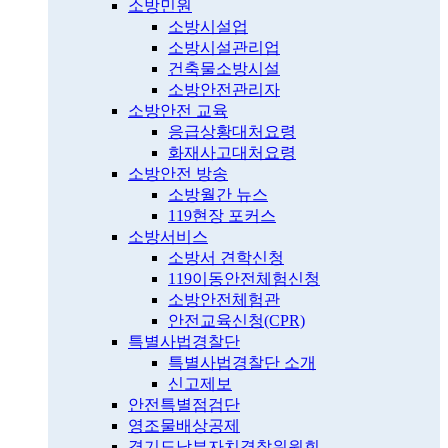
소방민원
소방시설업
소방시설관리업
건축물소방시설
소방안전관리자
소방안전 교육
응급상황대처요령
화재사고대처요령
소방안전 방송
소방월간 뉴스
119현장 포커스
소방서비스
소방서 견학신청
119이동안전체험신청
소방안전체험관
안전교육신청(CPR)
특별사법경찰단
특별사법경찰단 소개
신고제보
안전특별점검단
영조물배상공제
경기도남부자치경찰위원회