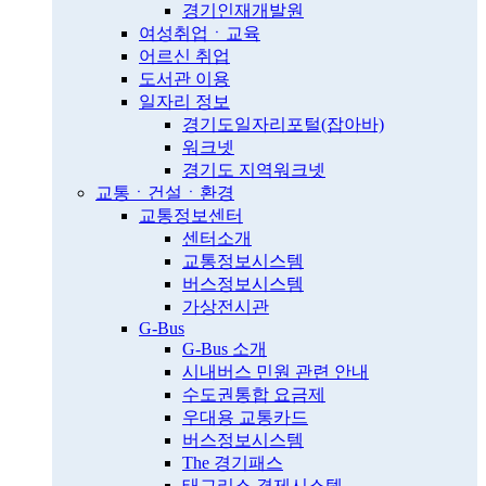
경기인재개발원
여성취업ㆍ교육
어르신 취업
도서관 이용
일자리 정보
경기도일자리포털(잡아바)
워크넷
경기도 지역워크넷
교통ㆍ건설ㆍ환경
교통정보센터
센터소개
교통정보시스템
버스정보시스템
가상전시관
G-Bus
G-Bus 소개
시내버스 민원 관련 안내
수도권통합 요금제
우대용 교통카드
버스정보시스템
The 경기패스
태그리스 결제시스템