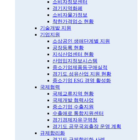
소비자정보센터
경기지역화폐
소비자물가정보
착한가격업소 현황
기술개발 지원
기업지원
소상공인 생애단계별 지원
공장등록 현황
지식산업센터 현황
산업입지정보시스템
중소기업제품등구매실적
경기도 섬유산업 지원 현황
중소기업 ESG 경영 활성화
국제협력
국제교류지역 현황
국제개발 협력사업
중소기업 수출지원
수출애로 통합지원센터
경기경제자유구역청
경기도 공무국외출장 운영 계획
규제합리화
경기도 규제합리화 사례