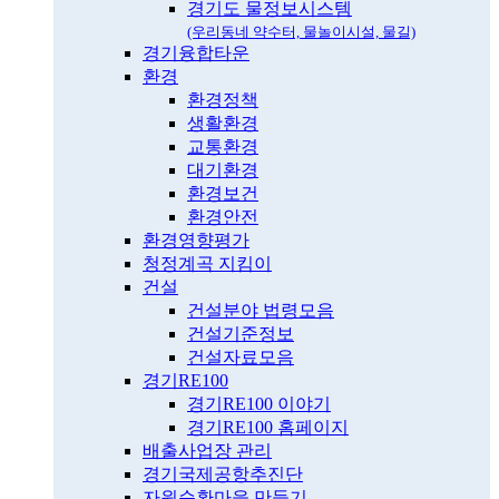
경기도 물정보시스템
(우리동네 약수터, 물놀이시설, 물길)
경기융합타운
환경
환경정책
생활환경
교통환경
대기환경
환경보건
환경안전
환경영향평가
청정계곡 지킴이
건설
건설분야 법령모음
건설기준정보
건설자료모음
경기RE100
경기RE100 이야기
경기RE100 홈페이지
배출사업장 관리
경기국제공항추진단
자원순환마을 만들기