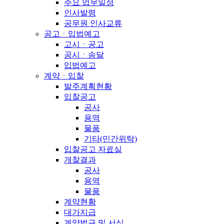
주요 업무일정
인사발령
공무원 인사교류
공고ㆍ입법예고
고시ㆍ공고
공시ㆍ송달
입법예고
계약ㆍ입찰
발주계획현황
입찰공고
공사
용역
물품
기타(민간위탁)
입찰공고 자료실
개찰결과
공사
용역
물품
계약현황
대가지급
계약법규 및 서식