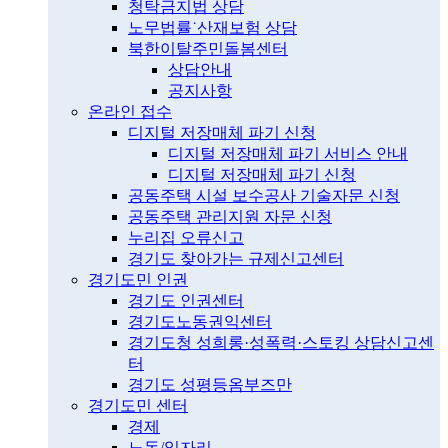
청탁금지법 상담
노무법률˙산재보험 상담
북한이탈주민돌봄센터
상담안내
공지사항
온라인 접수
디지털 저장매체 파기 신청
디지털 저장매체 파기 서비스 안내
디지털 저장매체 파기 신청
공동주택 시설 보수공사 기술자문 신청
공동주택 관리지원 자문 신청
누리집 오류신고
경기도 찾아가는 규제신고센터
경기도민 인권
경기도 인권센터
경기도노동권익센터
경기도청 성희롱·성폭력·스토킹 상담신고센
터
경기도 성평등옴부즈만
경기도민 센터
경제
노동/일자리