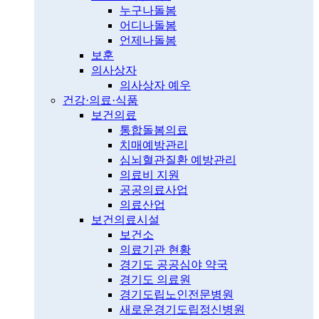
누구나돌봄
어디나돌봄
언제나돌봄
보훈
의사상자
의사상자 예우
건강·의료·식품
보건의료
통합돌봄의료
치매예방관리
심뇌혈관질환 예방관리
의료비 지원
공공의료사업
의료산업
보건의료시설
보건소
의료기관 현황
경기도 공공심야 약국
경기도 의료원
경기도립노인전문병원
새로운경기도립정신병원