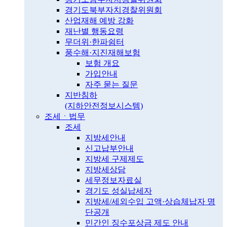
경기도북부자치경찰위원회
산업재해 예방 강화
재난별 행동요령
무더위·한파쉼터
풍수해·지진재해보험
보험 개요
가입안내
자주 묻는 질문
지반침하
(지하안전정보시스템)
조세ㆍ법무
조세
지방세안내
신고납부안내
지방세 구제제도
지방세상담
세무정보자료실
경기도 성실납세자
지방세/세외수입 고액·상습체납자 명
단공개
민간인 징수포상금 제도 안내