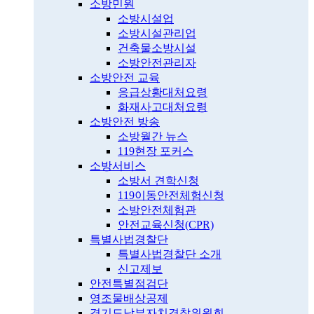
소방민원
소방시설업
소방시설관리업
건축물소방시설
소방안전관리자
소방안전 교육
응급상황대처요령
화재사고대처요령
소방안전 방송
소방월간 뉴스
119현장 포커스
소방서비스
소방서 견학신청
119이동안전체험신청
소방안전체험관
안전교육신청(CPR)
특별사법경찰단
특별사법경찰단 소개
신고제보
안전특별점검단
영조물배상공제
경기도남부자치경찰위원회