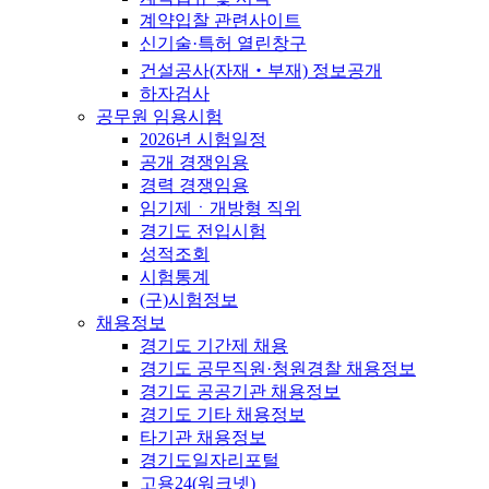
계약입찰 관련사이트
신기술·특허 열린창구
건설공사(자재‧부재) 정보공개
하자검사
공무원 임용시험
2026년 시험일정
공개 경쟁임용
경력 경쟁임용
임기제ㆍ개방형 직위
경기도 전입시험
성적조회
시험통계
(구)시험정보
채용정보
경기도 기간제 채용
경기도 공무직원·청원경찰 채용정보
경기도 공공기관 채용정보
경기도 기타 채용정보
타기관 채용정보
경기도일자리포털
고용24(워크넷)