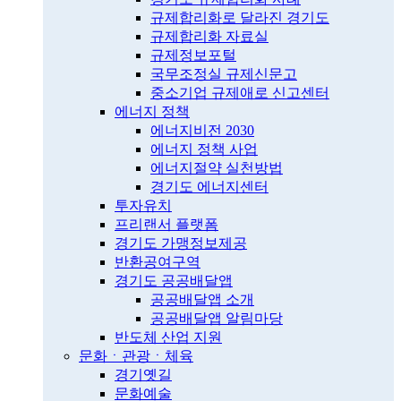
규제합리화로 달라진 경기도
규제합리화 자료실
규제정보포털
국무조정실 규제신문고
중소기업 규제애로 신고센터
에너지 정책
에너지비전 2030
에너지 정책 사업
에너지절약 실천방법
경기도 에너지센터
투자유치
프리랜서 플랫폼
경기도 가맹정보제공
반환공여구역
경기도 공공배달앱
공공배달앱 소개
공공배달앱 알림마당
반도체 산업 지원
문화ㆍ관광ㆍ체육
경기옛길
문화예술