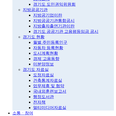
경기도 도민권익위원회
지방공공기관
지방공기업이란
지방공공기관통합공시
지방출자출연기관이란
경기도 공공기관 고용평등임금 공시
경기도 현황
월별 주민등록인구
자동차 등록현황
도시계획현황
경제˙고용동향
미분양정보
경기도 자료실
도정자료실
건축통계자료실
업무제휴 및 협약
국내외훈련보고서
행정도서관
전자책
멀티미디어자료실
소통ㆍ참여