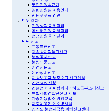
무인민원발급기
열린민원실 이용안내
민원수수료 감면
민원 결과
민원상담 처리결과
콜센터민원 처리결과
법정민원 처리결과
민원 신고
교통불편신고
과속방지턱불편신고
부실공사신고
불량식품신고
환경신문고
예산낭비신고
지방보조금 부정수급 신고센터
기업SOS 신청
건설업 페이퍼컴퍼니ㆍ하도급부조리신고
특별사법경찰단신고˙제보
다중이용업소 안전교육
다중이용업소 소방시설
경기도 불법사금융 피해신고센터