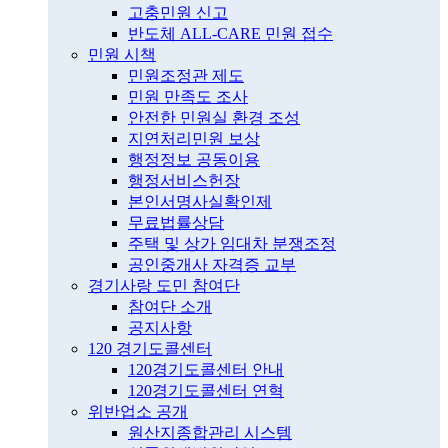
고충민원 신고
반도체 ALL-CARE 민원 접수
민원 시책
민원조정관 제도
민원 만족도 조사
안전한 민원실 환경 조성
지연처리민원 보상
행정정보 공동이용
행정서비스헌장
본인서명사실확인제
무료법률상담
주택 및 상가 임대차 분쟁조정
공인중개사 자격증 교부
경기사랑 도민 참여단
참여단 소개
공지사항
120 경기도콜센터
120경기도콜센터 안내
120경기도콜센터 연혁
위반업소 공개
원산지종합관리 시스템