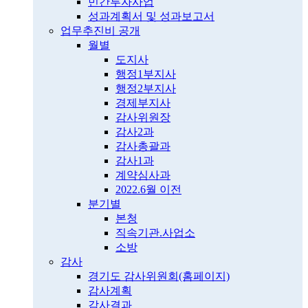
민간투자사업
성과계획서 및 성과보고서
업무추진비 공개
월별
도지사
행정1부지사
행정2부지사
경제부지사
감사위원장
감사2과
감사총괄과
감사1과
계약심사과
2022.6월 이전
분기별
본청
직속기관.사업소
소방
감사
경기도 감사위원회(홈페이지)
감사계획
감사결과