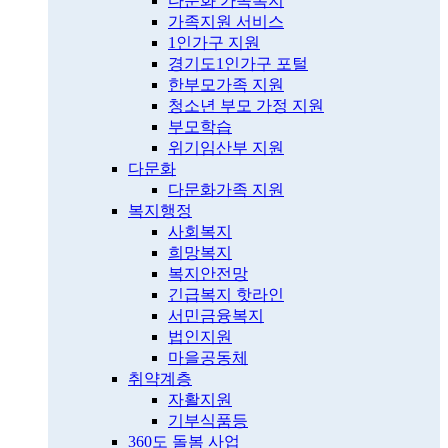
다문화 가족복지
가족지원 서비스
1인가구 지원
경기도1인가구 포털
한부모가족 지원
청소년 부모 가정 지원
부모학습
위기임산부 지원
다문화
다문화가족 지원
복지행정
사회복지
희망복지
복지안전망
긴급복지 핫라인
서민금융복지
법인지원
마을공동체
취약계층
자활지원
기부식품등
360도 돌봄 사업