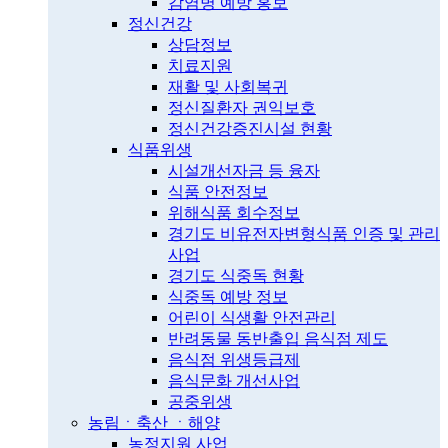
감염병 예방 홍보
정신건강
상담정보
치료지원
재활 및 사회복귀
정신질환자 권익보호
정신건강증진시설 현황
식품위생
시설개선자금 등 융자
식품 안전정보
위해식품 회수정보
경기도 비유전자변형식품 인증 및 관리
사업
경기도 식중독 현황
식중독 예방 정보
어린이 식생활 안전관리
반려동물 동반출입 음식점 제도
음식점 위생등급제
음식문화 개선사업
공중위생
농림ㆍ축산 ㆍ해양
농정지원 사업