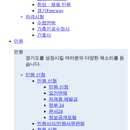
취업ㆍ채용 민원
경기Free:way
자격시험
수렵면허
가축인공수정사
간호사
민원
민원
경기도를 성장시킬 여러분의 다양한 목소리를 듣
습니다.
민원 신청
민원 신청
민원 신청
요건면제
자격증 재발급
정부 24
문서24
정보공개포털
민원서식/민원사무편람
청원 신청