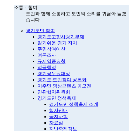
소통ㆍ참여
도민과 함께 소통하고 도민의 소리를 귀담아 듣겠
습니다.
경기도민 참여
경기도고향사랑기부제
알기쉬운 경기 자치
주민참여예산
여론조사
규제입증요청
적극행정
경기공무원대상
경기도 도민참여 공론화
이주민 영상콘텐츠 공모전
민관협치위원회
경기도민 정책축제
경기도민 정책축제 소개
행사안내
공지사항
자료실
지난축제정보