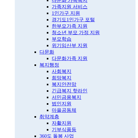
다문화 가족복지
가족지원 서비스
1인가구 지원
경기도1인가구 포털
한부모가족 지원
청소년 부모 가정 지원
부모학습
위기임산부 지원
다문화
다문화가족 지원
복지행정
사회복지
희망복지
복지안전망
긴급복지 핫라인
서민금융복지
법인지원
마을공동체
취약계층
자활지원
기부식품등
360도 돌봄 사업