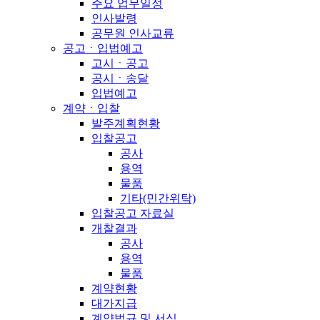
주요 업무일정
인사발령
공무원 인사교류
공고ㆍ입법예고
고시ㆍ공고
공시ㆍ송달
입법예고
계약ㆍ입찰
발주계획현황
입찰공고
공사
용역
물품
기타(민간위탁)
입찰공고 자료실
개찰결과
공사
용역
물품
계약현황
대가지급
계약법규 및 서식