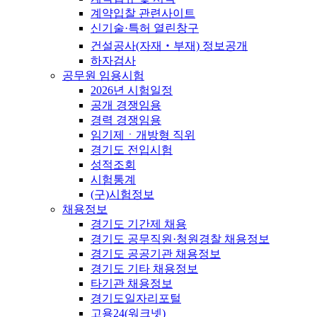
계약입찰 관련사이트
신기술·특허 열린창구
건설공사(자재‧부재) 정보공개
하자검사
공무원 임용시험
2026년 시험일정
공개 경쟁임용
경력 경쟁임용
임기제ㆍ개방형 직위
경기도 전입시험
성적조회
시험통계
(구)시험정보
채용정보
경기도 기간제 채용
경기도 공무직원·청원경찰 채용정보
경기도 공공기관 채용정보
경기도 기타 채용정보
타기관 채용정보
경기도일자리포털
고용24(워크넷)