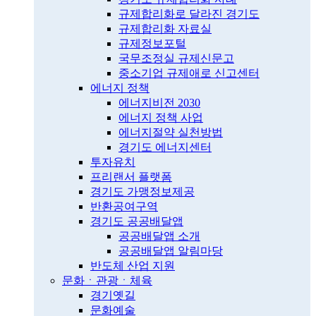
규제합리화로 달라진 경기도
규제합리화 자료실
규제정보포털
국무조정실 규제신문고
중소기업 규제애로 신고센터
에너지 정책
에너지비전 2030
에너지 정책 사업
에너지절약 실천방법
경기도 에너지센터
투자유치
프리랜서 플랫폼
경기도 가맹정보제공
반환공여구역
경기도 공공배달앱
공공배달앱 소개
공공배달앱 알림마당
반도체 산업 지원
문화ㆍ관광ㆍ체육
경기옛길
문화예술