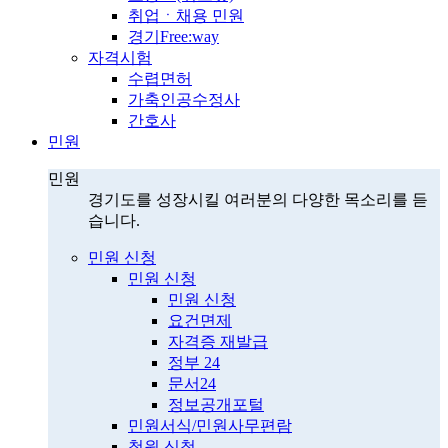
취업ㆍ채용 민원
경기Free:way
자격시험
수렵면허
가축인공수정사
간호사
민원
민원
경기도를 성장시킬 여러분의 다양한 목소리를 듣
습니다.
민원 신청
민원 신청
민원 신청
요건면제
자격증 재발급
정부 24
문서24
정보공개포털
민원서식/민원사무편람
청원 신청