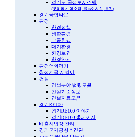
경기도 물정보시스템
(우리동네 약수터, 물놀이시설, 물길)
경기융합타운
환경
환경정책
생활환경
교통환경
대기환경
환경보건
환경안전
환경영향평가
청정계곡 지킴이
건설
건설분야 법령모음
건설기준정보
건설자료모음
경기RE100
경기RE100 이야기
경기RE100 홈페이지
배출사업장 관리
경기국제공항추진단
자원순환마을 만들기