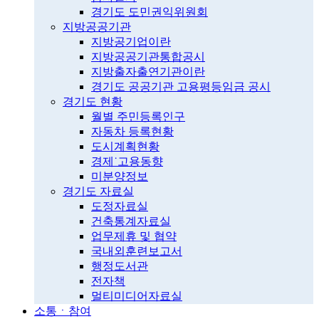
경기도 도민권익위원회
지방공공기관
지방공기업이란
지방공공기관통합공시
지방출자출연기관이란
경기도 공공기관 고용평등임금 공시
경기도 현황
월별 주민등록인구
자동차 등록현황
도시계획현황
경제˙고용동향
미분양정보
경기도 자료실
도정자료실
건축통계자료실
업무제휴 및 협약
국내외훈련보고서
행정도서관
전자책
멀티미디어자료실
소통ㆍ참여