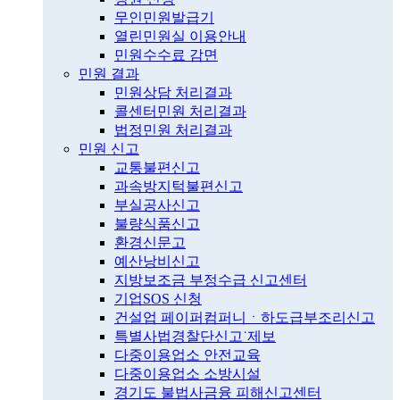
무인민원발급기
열린민원실 이용안내
민원수수료 감면
민원 결과
민원상담 처리결과
콜센터민원 처리결과
법정민원 처리결과
민원 신고
교통불편신고
과속방지턱불편신고
부실공사신고
불량식품신고
환경신문고
예산낭비신고
지방보조금 부정수급 신고센터
기업SOS 신청
건설업 페이퍼컴퍼니ㆍ하도급부조리신고
특별사법경찰단신고˙제보
다중이용업소 안전교육
다중이용업소 소방시설
경기도 불법사금융 피해신고센터