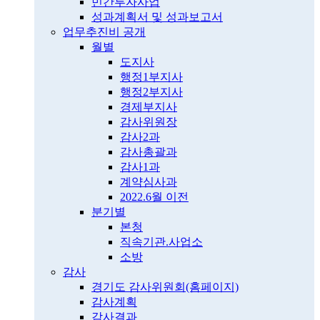
민간투자사업
성과계획서 및 성과보고서
업무추진비 공개
월별
도지사
행정1부지사
행정2부지사
경제부지사
감사위원장
감사2과
감사총괄과
감사1과
계약심사과
2022.6월 이전
분기별
본청
직속기관.사업소
소방
감사
경기도 감사위원회(홈페이지)
감사계획
감사결과