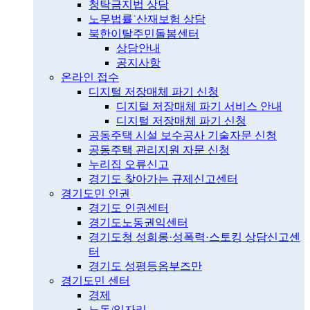
청탁금지법 상담
노무법률˙산재보험 상담
북한이탈주민돌봄센터
상담안내
공지사항
온라인 접수
디지털 저장매체 파기 신청
디지털 저장매체 파기 서비스 안내
디지털 저장매체 파기 신청
공동주택 시설 보수공사 기술자문 신청
공동주택 관리지원 자문 신청
누리집 오류신고
경기도 찾아가는 규제신고센터
경기도민 인권
경기도 인권센터
경기도노동권익센터
경기도청 성희롱·성폭력·스토킹 상담신고센
터
경기도 성평등옴부즈만
경기도민 센터
경제
노동/일자리