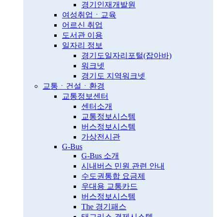
경기인재개발원
여성취업ㆍ교육
어르신 취업
도서관 이용
일자리 정보
경기도일자리포털(잡아바)
워크넷
경기도 지역워크넷
교통ㆍ건설ㆍ환경
교통정보센터
센터소개
교통정보시스템
버스정보시스템
가상전시관
G-Bus
G-Bus 소개
시내버스 민원 관련 안내
수도권통합 요금제
우대용 교통카드
버스정보시스템
The 경기패스
태그리스 결제시스템