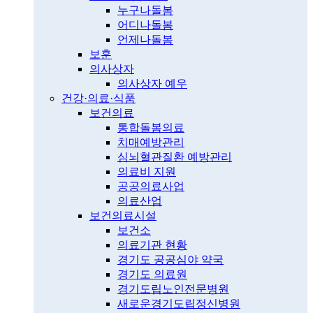
누구나돌봄
어디나돌봄
언제나돌봄
보훈
의사상자
의사상자 예우
건강·의료·식품
보건의료
통합돌봄의료
치매예방관리
심뇌혈관질환 예방관리
의료비 지원
공공의료사업
의료산업
보건의료시설
보건소
의료기관 현황
경기도 공공심야 약국
경기도 의료원
경기도립노인전문병원
새로운경기도립정신병원