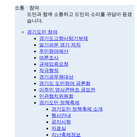
소통ㆍ참여
도민과 함께 소통하고 도민의 소리를 귀담아 듣겠
습니다.
경기도민 참여
경기도고향사랑기부제
알기쉬운 경기 자치
주민참여예산
여론조사
규제입증요청
적극행정
경기공무원대상
경기도 도민참여 공론화
이주민 영상콘텐츠 공모전
민관협치위원회
경기도민 정책축제
경기도민 정책축제 소개
행사안내
공지사항
자료실
지난축제정보