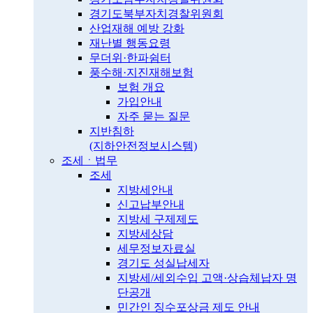
경기도북부자치경찰위원회
산업재해 예방 강화
재난별 행동요령
무더위·한파쉼터
풍수해·지진재해보험
보험 개요
가입안내
자주 묻는 질문
지반침하
(지하안전정보시스템)
조세ㆍ법무
조세
지방세안내
신고납부안내
지방세 구제제도
지방세상담
세무정보자료실
경기도 성실납세자
지방세/세외수입 고액·상습체납자 명
단공개
민간인 징수포상금 제도 안내