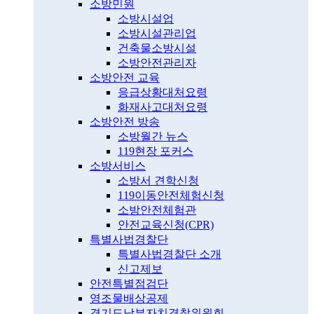
소방민원
소방시설업
소방시설관리업
건축물소방시설
소방안전관리자
소방안전 교육
응급상황대처요령
화재사고대처요령
소방안전 방송
소방월간 뉴스
119현장 포커스
소방서비스
소방서 견학신청
119이동안전체험신청
소방안전체험관
안전교육신청(CPR)
특별사법경찰단
특별사법경찰단 소개
신고제보
안전특별점검단
영조물배상공제
경기도남부자치경찰위원회