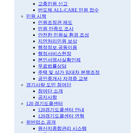
고충민원 신고
반도체 ALL-CARE 민원 접수
민원 시책
민원조정관 제도
민원 만족도 조사
안전한 민원실 환경 조성
지연처리민원 보상
행정정보 공동이용
행정서비스헌장
본인서명사실확인제
무료법률상담
주택 및 상가 임대차 분쟁조정
공인중개사 자격증 교부
경기사랑 도민 참여단
참여단 소개
공지사항
120 경기도콜센터
120경기도콜센터 안내
120경기도콜센터 연혁
위반업소 공개
원산지종합관리 시스템