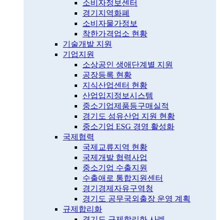
소비자정보센터
경기지역화폐
소비자물가정보
착한가격업소 현황
기술개발 지원
기업지원
소상공인 생애단계별 지원
공장등록 현황
지식산업센터 현황
산업입지정보시스템
중소기업제품등구매실적
경기도 섬유산업 지원 현황
중소기업 ESG 경영 활성화
국제협력
국제교류지역 현황
국제개발 협력사업
중소기업 수출지원
수출애로 통합지원센터
경기경제자유구역청
경기도 공무국외출장 운영 계획
규제합리화
경기도 규제합리화 사례