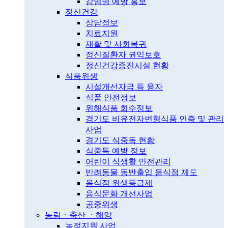
감염병 예방 홍보
정신건강
상담정보
치료지원
재활 및 사회복귀
정신질환자 권익보호
정신건강증진시설 현황
식품위생
시설개선자금 등 융자
식품 안전정보
위해식품 회수정보
경기도 비유전자변형식품 인증 및 관리
사업
경기도 식중독 현황
식중독 예방 정보
어린이 식생활 안전관리
반려동물 동반출입 음식점 제도
음식점 위생등급제
음식문화 개선사업
공중위생
농림ㆍ축산 ㆍ해양
농정지원 사업