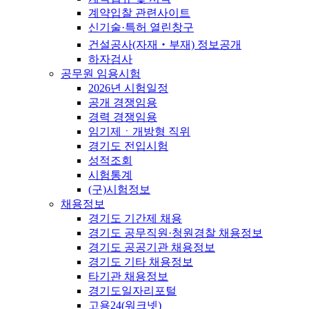
계약입찰 관련사이트
신기술·특허 열린창구
건설공사(자재‧부재) 정보공개
하자검사
공무원 임용시험
2026년 시험일정
공개 경쟁임용
경력 경쟁임용
임기제ㆍ개방형 직위
경기도 전입시험
성적조회
시험통계
(구)시험정보
채용정보
경기도 기간제 채용
경기도 공무직원·청원경찰 채용정보
경기도 공공기관 채용정보
경기도 기타 채용정보
타기관 채용정보
경기도일자리포털
고용24(워크넷)