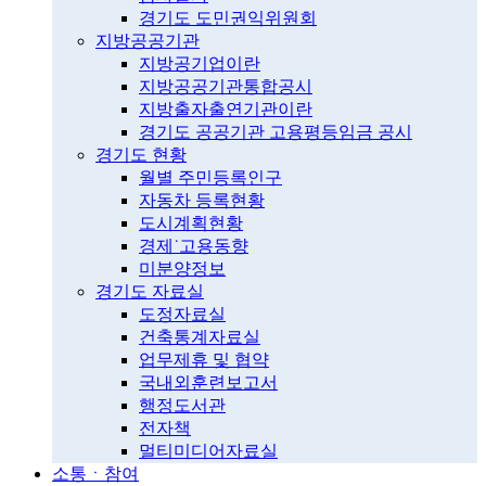
경기도 도민권익위원회
지방공공기관
지방공기업이란
지방공공기관통합공시
지방출자출연기관이란
경기도 공공기관 고용평등임금 공시
경기도 현황
월별 주민등록인구
자동차 등록현황
도시계획현황
경제˙고용동향
미분양정보
경기도 자료실
도정자료실
건축통계자료실
업무제휴 및 협약
국내외훈련보고서
행정도서관
전자책
멀티미디어자료실
소통ㆍ참여