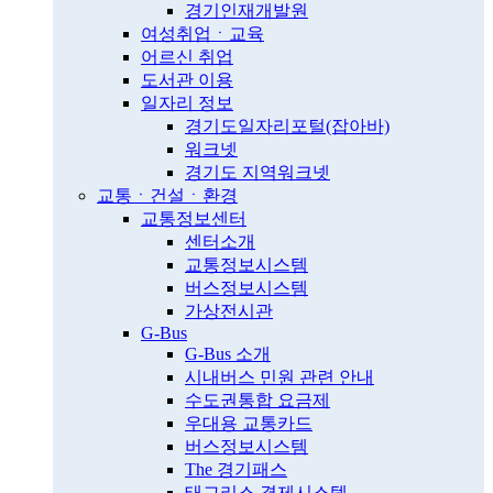
경기인재개발원
여성취업ㆍ교육
어르신 취업
도서관 이용
일자리 정보
경기도일자리포털(잡아바)
워크넷
경기도 지역워크넷
교통ㆍ건설ㆍ환경
교통정보센터
센터소개
교통정보시스템
버스정보시스템
가상전시관
G-Bus
G-Bus 소개
시내버스 민원 관련 안내
수도권통합 요금제
우대용 교통카드
버스정보시스템
The 경기패스
태그리스 결제시스템