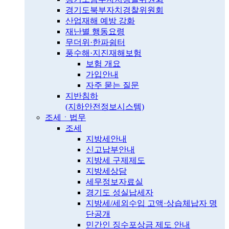
경기도북부자치경찰위원회
산업재해 예방 강화
재난별 행동요령
무더위·한파쉼터
풍수해·지진재해보험
보험 개요
가입안내
자주 묻는 질문
지반침하
(지하안전정보시스템)
조세ㆍ법무
조세
지방세안내
신고납부안내
지방세 구제제도
지방세상담
세무정보자료실
경기도 성실납세자
지방세/세외수입 고액·상습체납자 명
단공개
민간인 징수포상금 제도 안내