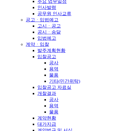
주요 업무일정
인사발령
공무원 인사교류
공고ㆍ입법예고
고시ㆍ공고
공시ㆍ송달
입법예고
계약ㆍ입찰
발주계획현황
입찰공고
공사
용역
물품
기타(민간위탁)
입찰공고 자료실
개찰결과
공사
용역
물품
계약현황
대가지급
계약법규 및 서식