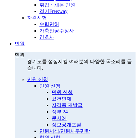
취업ㆍ채용 민원
경기Free:way
자격시험
수렵면허
가축인공수정사
간호사
민원
민원
경기도를 성장시킬 여러분의 다양한 목소리를 듣
습니다.
민원 신청
민원 신청
민원 신청
요건면제
자격증 재발급
정부 24
문서24
정보공개포털
민원서식/민원사무편람
청원 신청