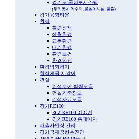
경기도 물정보시스템
(우리동네 약수터, 물놀이시설, 물길)
경기융합타운
환경
환경정책
생활환경
교통환경
대기환경
환경보건
환경안전
환경영향평가
청정계곡 지킴이
건설
건설분야 법령모음
건설기준정보
건설자료모음
경기RE100
경기RE100 이야기
경기RE100 홈페이지
배출사업장 관리
경기국제공항추진단
자원순환마을 만들기