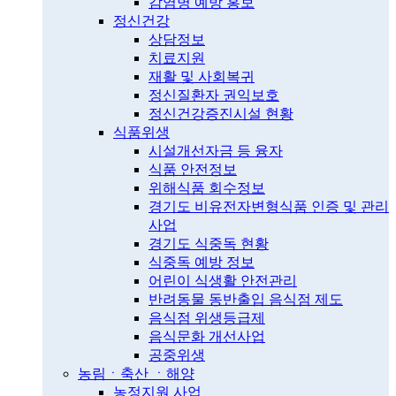
감염병 예방 홍보
정신건강
상담정보
치료지원
재활 및 사회복귀
정신질환자 권익보호
정신건강증진시설 현황
식품위생
시설개선자금 등 융자
식품 안전정보
위해식품 회수정보
경기도 비유전자변형식품 인증 및 관리
사업
경기도 식중독 현황
식중독 예방 정보
어린이 식생활 안전관리
반려동물 동반출입 음식점 제도
음식점 위생등급제
음식문화 개선사업
공중위생
농림ㆍ축산 ㆍ해양
농정지원 사업