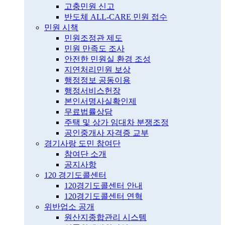
고충민원 신고
반도체 ALL-CARE 민원 접수
민원 시책
민원조정관 제도
민원 만족도 조사
안전한 민원실 환경 조성
지연처리민원 보상
행정정보 공동이용
행정서비스헌장
본인서명사실확인제
무료법률상담
주택 및 상가 임대차 분쟁조정
공인중개사 자격증 교부
경기사랑 도민 참여단
참여단 소개
공지사항
120 경기도콜센터
120경기도콜센터 안내
120경기도콜센터 연혁
위반업소 공개
원산지종합관리 시스템