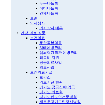
누구나돌봄
어디나돌봄
언제나돌봄
보훈
의사상자
의사상자 예우
건강·의료·식품
보건의료
통합돌봄의료
치매예방관리
심뇌혈관질환 예방관리
의료비 지원
공공의료사업
의료산업
보건의료시설
보건소
의료기관 현황
경기도 공공심야 약국
경기도 의료원
경기도립노인전문병원
새로운경기도립정신병원