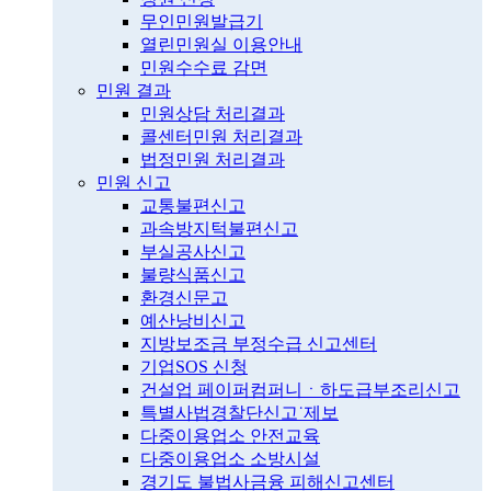
무인민원발급기
열린민원실 이용안내
민원수수료 감면
민원 결과
민원상담 처리결과
콜센터민원 처리결과
법정민원 처리결과
민원 신고
교통불편신고
과속방지턱불편신고
부실공사신고
불량식품신고
환경신문고
예산낭비신고
지방보조금 부정수급 신고센터
기업SOS 신청
건설업 페이퍼컴퍼니ㆍ하도급부조리신고
특별사법경찰단신고˙제보
다중이용업소 안전교육
다중이용업소 소방시설
경기도 불법사금융 피해신고센터