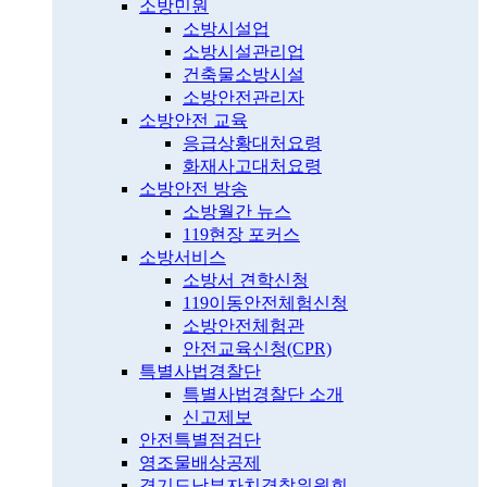
소방민원
소방시설업
소방시설관리업
건축물소방시설
소방안전관리자
소방안전 교육
응급상황대처요령
화재사고대처요령
소방안전 방송
소방월간 뉴스
119현장 포커스
소방서비스
소방서 견학신청
119이동안전체험신청
소방안전체험관
안전교육신청(CPR)
특별사법경찰단
특별사법경찰단 소개
신고제보
안전특별점검단
영조물배상공제
경기도남부자치경찰위원회