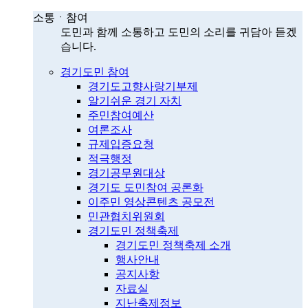
소통ㆍ참여
도민과 함께 소통하고 도민의 소리를 귀담아 듣겠
습니다.
경기도민 참여
경기도고향사랑기부제
알기쉬운 경기 자치
주민참여예산
여론조사
규제입증요청
적극행정
경기공무원대상
경기도 도민참여 공론화
이주민 영상콘텐츠 공모전
민관협치위원회
경기도민 정책축제
경기도민 정책축제 소개
행사안내
공지사항
자료실
지난축제정보