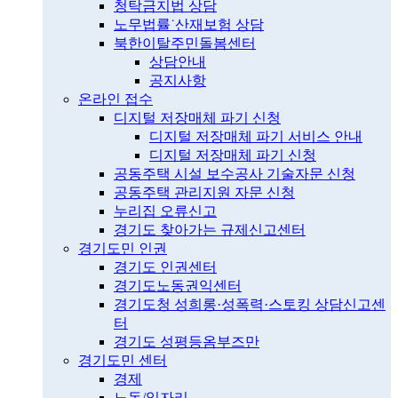
청탁금지법 상담
노무법률˙산재보험 상담
북한이탈주민돌봄센터
상담안내
공지사항
온라인 접수
디지털 저장매체 파기 신청
디지털 저장매체 파기 서비스 안내
디지털 저장매체 파기 신청
공동주택 시설 보수공사 기술자문 신청
공동주택 관리지원 자문 신청
누리집 오류신고
경기도 찾아가는 규제신고센터
경기도민 인권
경기도 인권센터
경기도노동권익센터
경기도청 성희롱·성폭력·스토킹 상담신고센
터
경기도 성평등옴부즈만
경기도민 센터
경제
노동/일자리