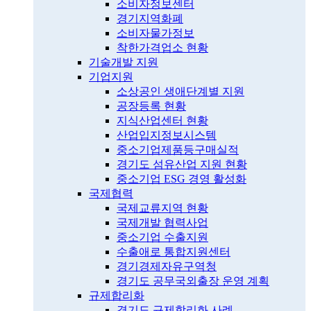
소비자정보센터
경기지역화폐
소비자물가정보
착한가격업소 현황
기술개발 지원
기업지원
소상공인 생애단계별 지원
공장등록 현황
지식산업센터 현황
산업입지정보시스템
중소기업제품등구매실적
경기도 섬유산업 지원 현황
중소기업 ESG 경영 활성화
국제협력
국제교류지역 현황
국제개발 협력사업
중소기업 수출지원
수출애로 통합지원센터
경기경제자유구역청
경기도 공무국외출장 운영 계획
규제합리화
경기도 규제합리화 사례