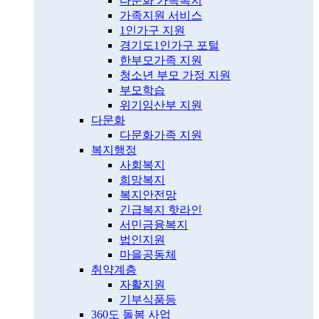
다문화 가족복지
가족지원 서비스
1인가구 지원
경기도1인가구 포털
한부모가족 지원
청소년 부모 가정 지원
부모학습
위기임산부 지원
다문화
다문화가족 지원
복지행정
사회복지
희망복지
복지안전망
긴급복지 핫라인
서민금융복지
법인지원
마을공동체
취약계층
자활지원
기부식품등
360도 돌봄 사업