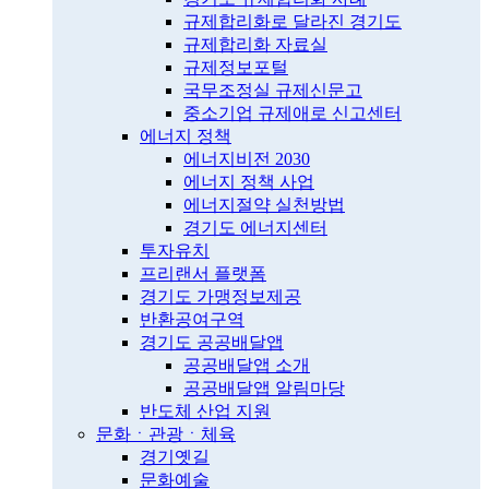
규제합리화로 달라진 경기도
규제합리화 자료실
규제정보포털
국무조정실 규제신문고
중소기업 규제애로 신고센터
에너지 정책
에너지비전 2030
에너지 정책 사업
에너지절약 실천방법
경기도 에너지센터
투자유치
프리랜서 플랫폼
경기도 가맹정보제공
반환공여구역
경기도 공공배달앱
공공배달앱 소개
공공배달앱 알림마당
반도체 산업 지원
문화ㆍ관광ㆍ체육
경기옛길
문화예술