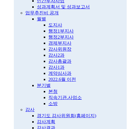
민간투자사업
성과계획서 및 성과보고서
업무추진비 공개
월별
도지사
행정1부지사
행정2부지사
경제부지사
감사위원장
감사2과
감사총괄과
감사1과
계약심사과
2022.6월 이전
분기별
본청
직속기관.사업소
소방
감사
경기도 감사위원회(홈페이지)
감사계획
감사결과