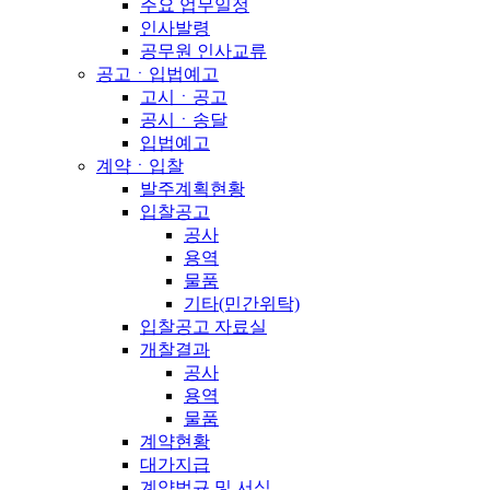
주요 업무일정
인사발령
공무원 인사교류
공고ㆍ입법예고
고시ㆍ공고
공시ㆍ송달
입법예고
계약ㆍ입찰
발주계획현황
입찰공고
공사
용역
물품
기타(민간위탁)
입찰공고 자료실
개찰결과
공사
용역
물품
계약현황
대가지급
계약법규 및 서식