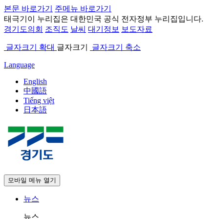
본문 바로가기
주메뉴 바로가기
태극기
이 누리집은 대한민국 공식 전자정부 누리집입니다.
경기도의회
조직도
날씨
대기정보
보도자료
글자크기 확대
글자크기
글자크기 축소
Language
English
中國語
Tiếng việt
日本語
모바일 메뉴 열기
뉴스
뉴스