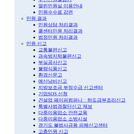
열린민원실 이용안내
민원수수료 감면
민원 결과
민원상담 처리결과
콜센터민원 처리결과
법정민원 처리결과
민원 신고
교통불편신고
과속방지턱불편신고
부실공사신고
불량식품신고
환경신문고
예산낭비신고
지방보조금 부정수급 신고센터
기업SOS 신청
건설업 페이퍼컴퍼니ㆍ하도급부조리신고
특별사법경찰단신고˙제보
다중이용업소 안전교육
다중이용업소 소방시설
경기도 불법사금융 피해신고센터
고충민원 신고