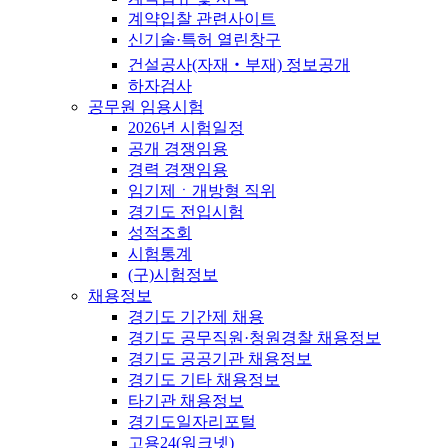
계약입찰 관련사이트
신기술·특허 열린창구
건설공사(자재‧부재) 정보공개
하자검사
공무원 임용시험
2026년 시험일정
공개 경쟁임용
경력 경쟁임용
임기제ㆍ개방형 직위
경기도 전입시험
성적조회
시험통계
(구)시험정보
채용정보
경기도 기간제 채용
경기도 공무직원·청원경찰 채용정보
경기도 공공기관 채용정보
경기도 기타 채용정보
타기관 채용정보
경기도일자리포털
고용24(워크넷)