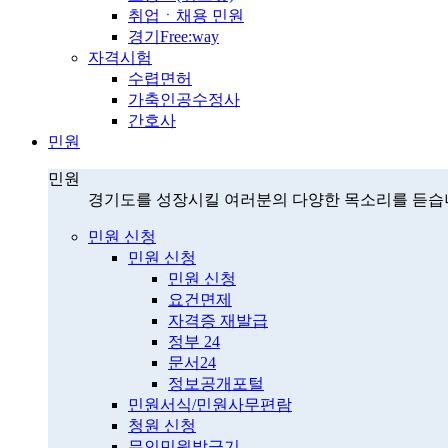
취업ㆍ채용 민원
경기Free:way
자격시험
수렵면허
가축인공수정사
간호사
민원
민원
경기도를 성장시킬 여러분의 다양한 목소리를 듣습
민원 신청
민원 신청
민원 신청
요건면제
자격증 재발급
정부 24
문서24
정보공개포털
민원서식/민원사무편람
청원 신청
무인민원발급기