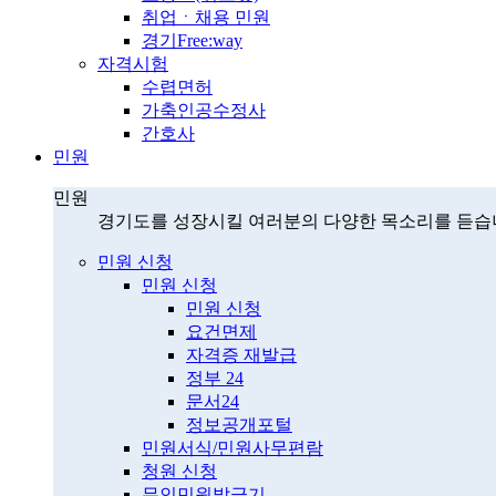
취업ㆍ채용 민원
경기Free:way
자격시험
수렵면허
가축인공수정사
간호사
민원
민원
경기도를 성장시킬 여러분의 다양한 목소리를 듣습
민원 신청
민원 신청
민원 신청
요건면제
자격증 재발급
정부 24
문서24
정보공개포털
민원서식/민원사무편람
청원 신청
무인민원발급기