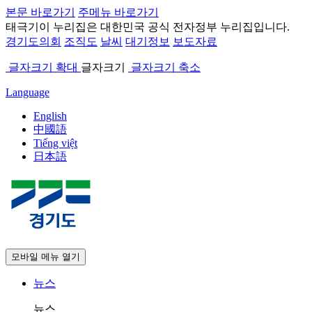
본문 바로가기
주메뉴 바로가기
태극기
이 누리집은 대한민국 공식 전자정부 누리집입니다.
경기도의회
조직도
날씨
대기정보
보도자료
글자크기 확대
글자크기
글자크기 축소
Language
English
中國語
Tiếng việt
日本語
모바일 메뉴 열기
뉴스
뉴스