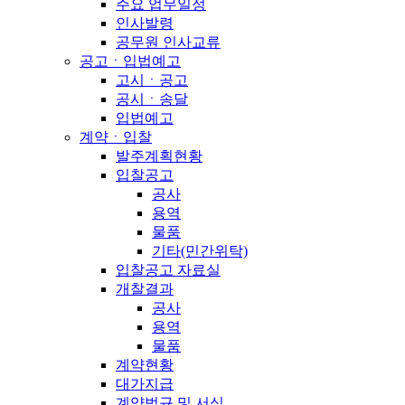
주요 업무일정
인사발령
공무원 인사교류
공고ㆍ입법예고
고시ㆍ공고
공시ㆍ송달
입법예고
계약ㆍ입찰
발주계획현황
입찰공고
공사
용역
물품
기타(민간위탁)
입찰공고 자료실
개찰결과
공사
용역
물품
계약현황
대가지급
계약법규 및 서식