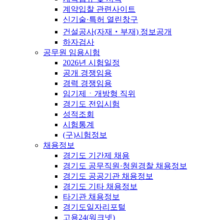
계약입찰 관련사이트
신기술·특허 열린창구
건설공사(자재‧부재) 정보공개
하자검사
공무원 임용시험
2026년 시험일정
공개 경쟁임용
경력 경쟁임용
임기제ㆍ개방형 직위
경기도 전입시험
성적조회
시험통계
(구)시험정보
채용정보
경기도 기간제 채용
경기도 공무직원·청원경찰 채용정보
경기도 공공기관 채용정보
경기도 기타 채용정보
타기관 채용정보
경기도일자리포털
고용24(워크넷)