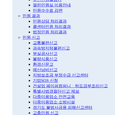
열린민원실 이용안내
민원수수료 감면
민원 결과
민원상담 처리결과
콜센터민원 처리결과
법정민원 처리결과
민원 신고
교통불편신고
과속방지턱불편신고
부실공사신고
불량식품신고
환경신문고
예산낭비신고
지방보조금 부정수급 신고센터
기업SOS 신청
건설업 페이퍼컴퍼니ㆍ하도급부조리신고
특별사법경찰단신고˙제보
다중이용업소 안전교육
다중이용업소 소방시설
경기도 불법사금융 피해신고센터
고충민원 신고