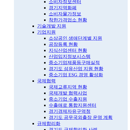
소비자정보센터
경기지역화폐
소비자물가정보
착한가격업소 현황
기술개발 지원
기업지원
소상공인 생애단계별 지원
공장등록 현황
지식산업센터 현황
산업입지정보시스템
중소기업제품등구매실적
경기도 섬유산업 지원 현황
중소기업 ESG 경영 활성화
국제협력
국제교류지역 현황
국제개발 협력사업
중소기업 수출지원
수출애로 통합지원센터
경기경제자유구역청
경기도 공무국외출장 운영 계획
규제합리화
경기도 규제합리화 사례