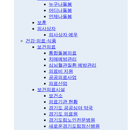
누구나돌봄
어디나돌봄
언제나돌봄
보훈
의사상자
의사상자 예우
건강·의료·식품
보건의료
통합돌봄의료
치매예방관리
심뇌혈관질환 예방관리
의료비 지원
공공의료사업
의료산업
보건의료시설
보건소
의료기관 현황
경기도 공공심야 약국
경기도 의료원
경기도립노인전문병원
새로운경기도립정신병원