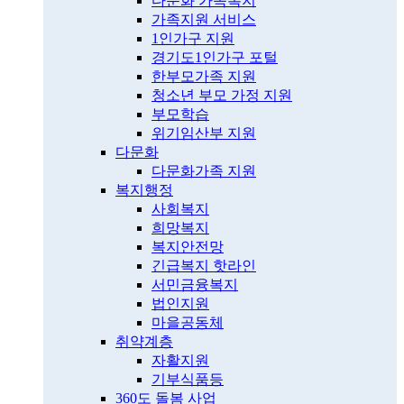
다문화 가족복지
가족지원 서비스
1인가구 지원
경기도1인가구 포털
한부모가족 지원
청소년 부모 가정 지원
부모학습
위기임산부 지원
다문화
다문화가족 지원
복지행정
사회복지
희망복지
복지안전망
긴급복지 핫라인
서민금융복지
법인지원
마을공동체
취약계층
자활지원
기부식품등
360도 돌봄 사업