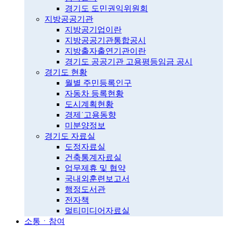
경기도 도민권익위원회
지방공공기관
지방공기업이란
지방공공기관통합공시
지방출자출연기관이란
경기도 공공기관 고용평등임금 공시
경기도 현황
월별 주민등록인구
자동차 등록현황
도시계획현황
경제˙고용동향
미분양정보
경기도 자료실
도정자료실
건축통계자료실
업무제휴 및 협약
국내외훈련보고서
행정도서관
전자책
멀티미디어자료실
소통ㆍ참여