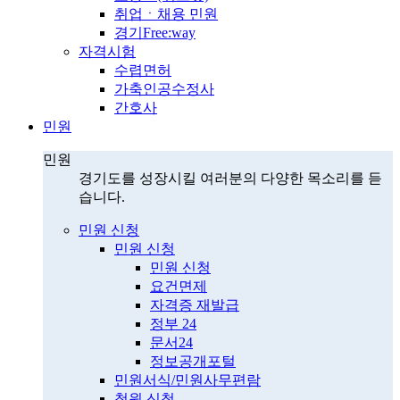
취업ㆍ채용 민원
경기Free:way
자격시험
수렵면허
가축인공수정사
간호사
민원
민원
경기도를 성장시킬 여러분의 다양한 목소리를 듣
습니다.
민원 신청
민원 신청
민원 신청
요건면제
자격증 재발급
정부 24
문서24
정보공개포털
민원서식/민원사무편람
청원 신청