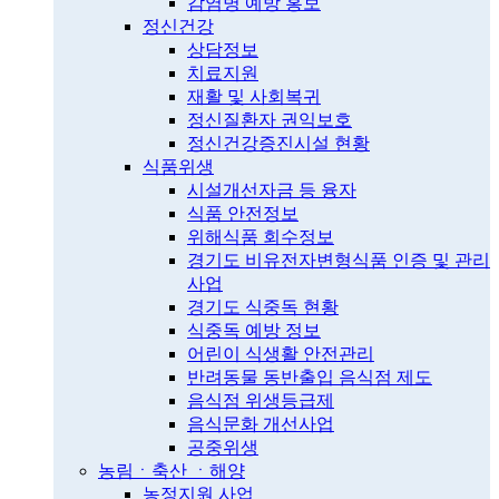
감염병 예방 홍보
정신건강
상담정보
치료지원
재활 및 사회복귀
정신질환자 권익보호
정신건강증진시설 현황
식품위생
시설개선자금 등 융자
식품 안전정보
위해식품 회수정보
경기도 비유전자변형식품 인증 및 관리
사업
경기도 식중독 현황
식중독 예방 정보
어린이 식생활 안전관리
반려동물 동반출입 음식점 제도
음식점 위생등급제
음식문화 개선사업
공중위생
농림ㆍ축산 ㆍ해양
농정지원 사업