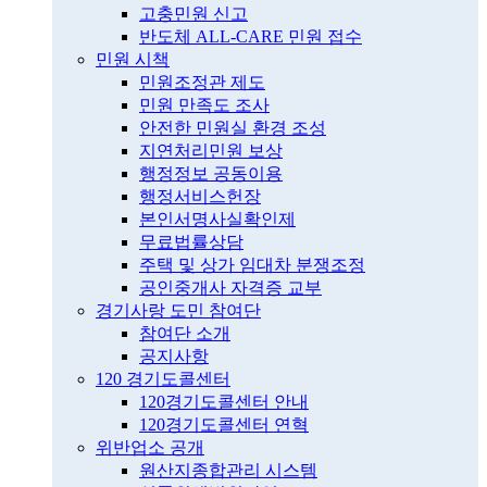
고충민원 신고
반도체 ALL-CARE 민원 접수
민원 시책
민원조정관 제도
민원 만족도 조사
안전한 민원실 환경 조성
지연처리민원 보상
행정정보 공동이용
행정서비스헌장
본인서명사실확인제
무료법률상담
주택 및 상가 임대차 분쟁조정
공인중개사 자격증 교부
경기사랑 도민 참여단
참여단 소개
공지사항
120 경기도콜센터
120경기도콜센터 안내
120경기도콜센터 연혁
위반업소 공개
원산지종합관리 시스템