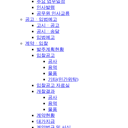
주요 업무일정
인사발령
공무원 인사교류
공고ㆍ입법예고
고시ㆍ공고
공시ㆍ송달
입법예고
계약ㆍ입찰
발주계획현황
입찰공고
공사
용역
물품
기타(민간위탁)
입찰공고 자료실
개찰결과
공사
용역
물품
계약현황
대가지급
계약법규 및 서식