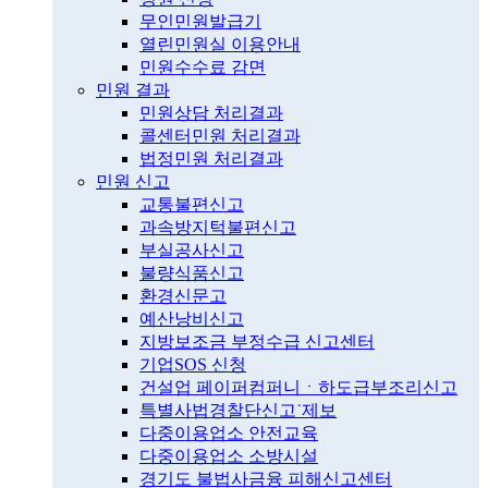
무인민원발급기
열린민원실 이용안내
민원수수료 감면
민원 결과
민원상담 처리결과
콜센터민원 처리결과
법정민원 처리결과
민원 신고
교통불편신고
과속방지턱불편신고
부실공사신고
불량식품신고
환경신문고
예산낭비신고
지방보조금 부정수급 신고센터
기업SOS 신청
건설업 페이퍼컴퍼니ㆍ하도급부조리신고
특별사법경찰단신고˙제보
다중이용업소 안전교육
다중이용업소 소방시설
경기도 불법사금융 피해신고센터