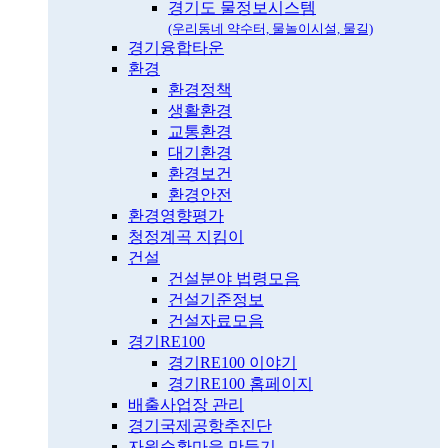
경기도 물정보시스템
(우리동네 약수터, 물놀이시설, 물길)
경기융합타운
환경
환경정책
생활환경
교통환경
대기환경
환경보건
환경안전
환경영향평가
청정계곡 지킴이
건설
건설분야 법령모음
건설기준정보
건설자료모음
경기RE100
경기RE100 이야기
경기RE100 홈페이지
배출사업장 관리
경기국제공항추진단
자원순환마을 만들기