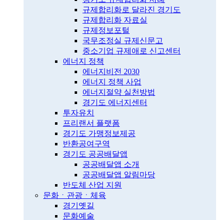
규제합리화로 달라진 경기도
규제합리화 자료실
규제정보포털
국무조정실 규제신문고
중소기업 규제애로 신고센터
에너지 정책
에너지비전 2030
에너지 정책 사업
에너지절약 실천방법
경기도 에너지센터
투자유치
프리랜서 플랫폼
경기도 가맹정보제공
반환공여구역
경기도 공공배달앱
공공배달앱 소개
공공배달앱 알림마당
반도체 산업 지원
문화ㆍ관광ㆍ체육
경기옛길
문화예술