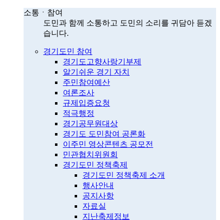
소통ㆍ참여
도민과 함께 소통하고 도민의 소리를 귀담아 듣겠
습니다.
경기도민 참여
경기도고향사랑기부제
알기쉬운 경기 자치
주민참여예산
여론조사
규제입증요청
적극행정
경기공무원대상
경기도 도민참여 공론화
이주민 영상콘텐츠 공모전
민관협치위원회
경기도민 정책축제
경기도민 정책축제 소개
행사안내
공지사항
자료실
지난축제정보