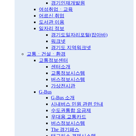
경기인재개발원
여성취업ㆍ교육
어르신 취업
도서관 이용
일자리 정보
경기도일자리포털(잡아바)
워크넷
경기도 지역워크넷
교통ㆍ건설ㆍ환경
교통정보센터
센터소개
교통정보시스템
버스정보시스템
가상전시관
G-Bus
G-Bus 소개
시내버스 민원 관련 안내
수도권통합 요금제
우대용 교통카드
버스정보시스템
The 경기패스
태그리스 결제시스템