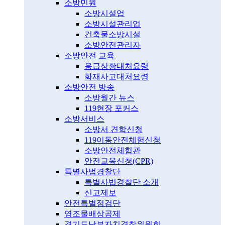
소방민원
소방시설업
소방시설관리업
건축물소방시설
소방안전관리자
소방안전 교육
응급상황대처요령
화재사고대처요령
소방안전 방송
소방월간 뉴스
119현장 포커스
소방서비스
소방서 견학신청
119이동안전체험신청
소방안전체험관
안전교육신청(CPR)
특별사법경찰단
특별사법경찰단 소개
신고제보
안전특별점검단
영조물배상공제
경기도남부자치경찰위원회