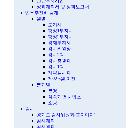
민간투자사업
성과계획서 및 성과보고서
업무추진비 공개
월별
도지사
행정1부지사
행정2부지사
경제부지사
감사위원장
감사2과
감사총괄과
감사1과
계약심사과
2022.6월 이전
분기별
본청
직속기관.사업소
소방
감사
경기도 감사위원회(홈페이지)
감사계획
감사결과