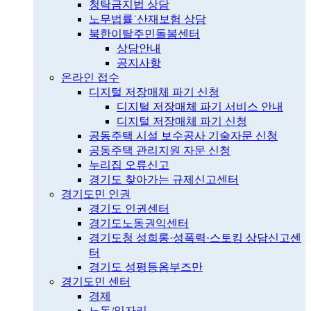
청탁금지법 상담
노무법률˙산재보험 상담
북한이탈주민돌봄센터
상담안내
공지사항
온라인 접수
디지털 저장매체 파기 신청
디지털 저장매체 파기 서비스 안내
디지털 저장매체 파기 신청
공동주택 시설 보수공사 기술자문 신청
공동주택 관리지원 자문 신청
누리집 오류신고
경기도 찾아가는 규제신고센터
경기도민 인권
경기도 인권센터
경기도노동권익센터
경기도청 성희롱·성폭력·스토킹 상담신고센
터
경기도 성평등옴부즈만
경기도민 센터
경제
노동/일자리