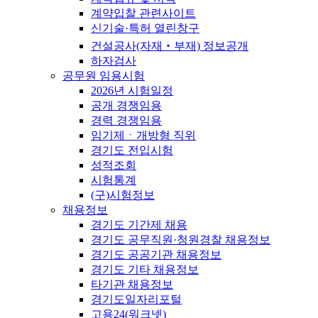
계약입찰 관련사이트
신기술·특허 열린창구
건설공사(자재‧부재) 정보공개
하자검사
공무원 임용시험
2026년 시험일정
공개 경쟁임용
경력 경쟁임용
임기제ㆍ개방형 직위
경기도 전입시험
성적조회
시험통계
(구)시험정보
채용정보
경기도 기간제 채용
경기도 공무직원·청원경찰 채용정보
경기도 공공기관 채용정보
경기도 기타 채용정보
타기관 채용정보
경기도일자리포털
고용24(워크넷)