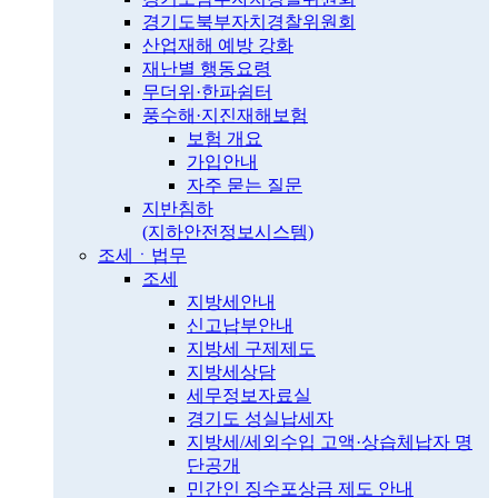
경기도북부자치경찰위원회
산업재해 예방 강화
재난별 행동요령
무더위·한파쉼터
풍수해·지진재해보험
보험 개요
가입안내
자주 묻는 질문
지반침하
(지하안전정보시스템)
조세ㆍ법무
조세
지방세안내
신고납부안내
지방세 구제제도
지방세상담
세무정보자료실
경기도 성실납세자
지방세/세외수입 고액·상습체납자 명
단공개
민간인 징수포상금 제도 안내