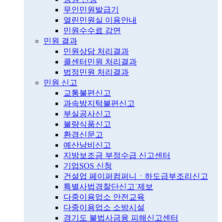
무인민원발급기
열린민원실 이용안내
민원수수료 감면
민원 결과
민원상담 처리결과
콜센터민원 처리결과
법정민원 처리결과
민원 신고
교통불편신고
과속방지턱불편신고
부실공사신고
불량식품신고
환경신문고
예산낭비신고
지방보조금 부정수급 신고센터
기업SOS 신청
건설업 페이퍼컴퍼니ㆍ하도급부조리신고
특별사법경찰단신고˙제보
다중이용업소 안전교육
다중이용업소 소방시설
경기도 불법사금융 피해신고센터