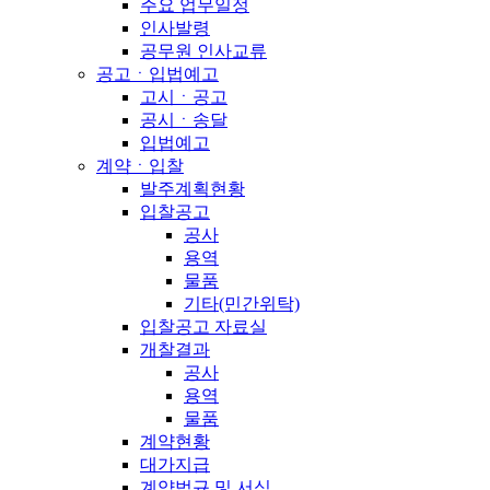
주요 업무일정
인사발령
공무원 인사교류
공고ㆍ입법예고
고시ㆍ공고
공시ㆍ송달
입법예고
계약ㆍ입찰
발주계획현황
입찰공고
공사
용역
물품
기타(민간위탁)
입찰공고 자료실
개찰결과
공사
용역
물품
계약현황
대가지급
계약법규 및 서식