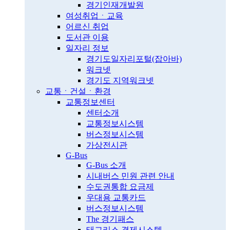
경기인재개발원
여성취업ㆍ교육
어르신 취업
도서관 이용
일자리 정보
경기도일자리포털(잡아바)
워크넷
경기도 지역워크넷
교통ㆍ건설ㆍ환경
교통정보센터
센터소개
교통정보시스템
버스정보시스템
가상전시관
G-Bus
G-Bus 소개
시내버스 민원 관련 안내
수도권통합 요금제
우대용 교통카드
버스정보시스템
The 경기패스
태그리스 결제시스템