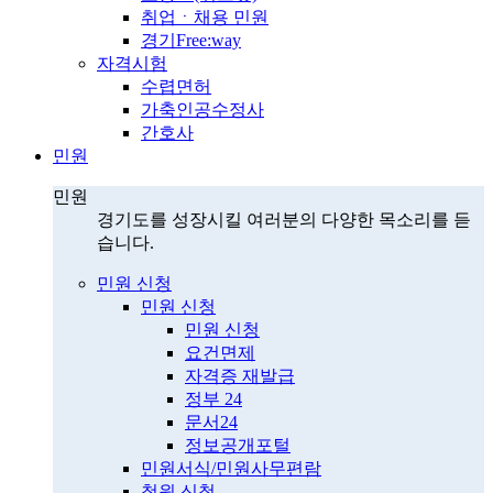
취업ㆍ채용 민원
경기Free:way
자격시험
수렵면허
가축인공수정사
간호사
민원
민원
경기도를 성장시킬 여러분의 다양한 목소리를 듣
습니다.
민원 신청
민원 신청
민원 신청
요건면제
자격증 재발급
정부 24
문서24
정보공개포털
민원서식/민원사무편람
청원 신청