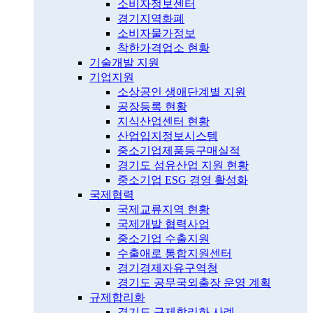
소비자정보센터
경기지역화폐
소비자물가정보
착한가격업소 현황
기술개발 지원
기업지원
소상공인 생애단계별 지원
공장등록 현황
지식산업센터 현황
산업입지정보시스템
중소기업제품등구매실적
경기도 섬유산업 지원 현황
중소기업 ESG 경영 활성화
국제협력
국제교류지역 현황
국제개발 협력사업
중소기업 수출지원
수출애로 통합지원센터
경기경제자유구역청
경기도 공무국외출장 운영 계획
규제합리화
경기도 규제합리화 사례