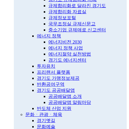
규제합리화로 달라진 경기도
규제합리화 자료실
규제정보포털
국무조정실 규제신문고
중소기업 규제애로 신고센터
에너지 정책
에너지비전 2030
에너지 정책 사업
에너지절약 실천방법
경기도 에너지센터
투자유치
프리랜서 플랫폼
경기도 가맹정보제공
반환공여구역
경기도 공공배달앱
공공배달앱 소개
공공배달앱 알림마당
반도체 산업 지원
문화ㆍ관광ㆍ체육
경기옛길
문화예술