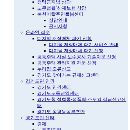
청탁금지법 상담
노무법률˙산재보험 상담
북한이탈주민돌봄센터
상담안내
공지사항
온라인 접수
디지털 저장매체 파기 신청
디지털 저장매체 파기 서비스 안내
디지털 저장매체 파기 신청
공동주택 시설 보수공사 기술자문 신청
공동주택 관리지원 자문 신청
누리집 오류신고
경기도 찾아가는 규제신고센터
경기도민 인권
경기도 인권센터
경기도노동권익센터
경기도청 성희롱·성폭력·스토킹 상담신고센
터
경기도 성평등옴부즈만
경기도민 센터
경제
노동/일자리