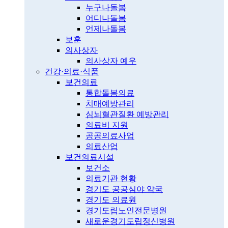
누구나돌봄
어디나돌봄
언제나돌봄
보훈
의사상자
의사상자 예우
건강·의료·식품
보건의료
통합돌봄의료
치매예방관리
심뇌혈관질환 예방관리
의료비 지원
공공의료사업
의료산업
보건의료시설
보건소
의료기관 현황
경기도 공공심야 약국
경기도 의료원
경기도립노인전문병원
새로운경기도립정신병원