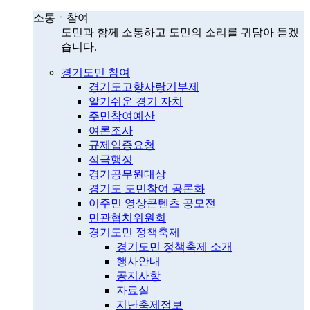
소통ㆍ참여
도민과 함께 소통하고 도민의 소리를 귀담아 듣겠
습니다.
경기도민 참여
경기도고향사랑기부제
알기쉬운 경기 자치
주민참여예산
여론조사
규제입증요청
적극행정
경기공무원대상
경기도 도민참여 공론화
이주민 영상콘텐츠 공모전
민관협치위원회
경기도민 정책축제
경기도민 정책축제 소개
행사안내
공지사항
자료실
지난축제정보