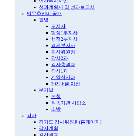
민간투자사업
성과계획서 및 성과보고서
업무추진비 공개
월별
도지사
행정1부지사
행정2부지사
경제부지사
감사위원장
감사2과
감사총괄과
감사1과
계약심사과
2022.6월 이전
분기별
본청
직속기관.사업소
소방
감사
경기도 감사위원회(홈페이지)
감사계획
감사결과