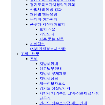
경기도북부자치경찰위원회
산업재해 예방 강화
재난별 행동요령
무더위·한파쉼터
풍수해·지진재해보험
보험 개요
가입안내
자주 묻는 질문
지반침하
(지하안전정보시스템)
조세ㆍ법무
조세
지방세안내
신고납부안내
지방세 구제제도
지방세상담
세무정보자료실
경기도 성실납세자
지방세/세외수입 고액·상습체납자 명
단공개
민간인 징수포상금 제도 안내