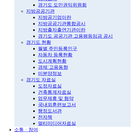
경기도 도민권익위원회
지방공공기관
지방공기업이란
지방공공기관통합공시
지방출자출연기관이란
경기도 공공기관 고용평등임금 공시
경기도 현황
월별 주민등록인구
자동차 등록현황
도시계획현황
경제˙고용동향
미분양정보
경기도 자료실
도정자료실
건축통계자료실
업무제휴 및 협약
국내외훈련보고서
행정도서관
전자책
멀티미디어자료실
소통ㆍ참여