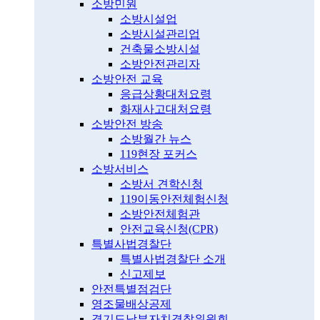
소방민원
소방시설업
소방시설관리업
건축물소방시설
소방안전관리자
소방안전 교육
응급상황대처요령
화재사고대처요령
소방안전 방송
소방월간 뉴스
119현장 포커스
소방서비스
소방서 견학신청
119이동안전체험신청
소방안전체험관
안전교육신청(CPR)
특별사법경찰단
특별사법경찰단 소개
신고제보
안전특별점검단
영조물배상공제
경기도남부자치경찰위원회