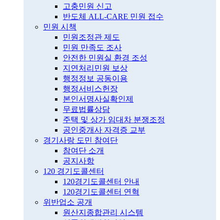
고충민원 신고
반도체 ALL-CARE 민원 접수
민원 시책
민원조정관 제도
민원 만족도 조사
안전한 민원실 환경 조성
지연처리민원 보상
행정정보 공동이용
행정서비스헌장
본인서명사실확인제
무료법률상담
주택 및 상가 임대차 분쟁조정
공인중개사 자격증 교부
경기사랑 도민 참여단
참여단 소개
공지사항
120 경기도콜센터
120경기도콜센터 안내
120경기도콜센터 연혁
위반업소 공개
원산지종합관리 시스템