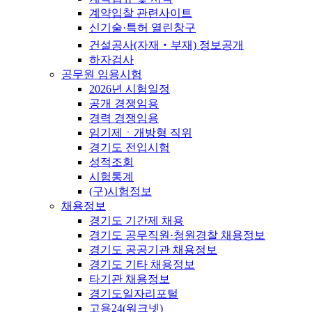
계약입찰 관련사이트
신기술·특허 열린창구
건설공사(자재‧부재) 정보공개
하자검사
공무원 임용시험
2026년 시험일정
공개 경쟁임용
경력 경쟁임용
임기제ㆍ개방형 직위
경기도 전입시험
성적조회
시험통계
(구)시험정보
채용정보
경기도 기간제 채용
경기도 공무직원·청원경찰 채용정보
경기도 공공기관 채용정보
경기도 기타 채용정보
타기관 채용정보
경기도일자리포털
고용24(워크넷)