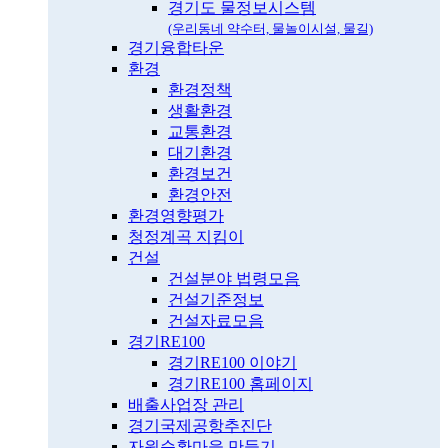
경기도 물정보시스템
(우리동네 약수터, 물놀이시설, 물길)
경기융합타운
환경
환경정책
생활환경
교통환경
대기환경
환경보건
환경안전
환경영향평가
청정계곡 지킴이
건설
건설분야 법령모음
건설기준정보
건설자료모음
경기RE100
경기RE100 이야기
경기RE100 홈페이지
배출사업장 관리
경기국제공항추진단
자원순환마을 만들기