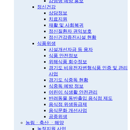
감염병 예방 홍보
정신건강
상담정보
치료지원
재활 및 사회복귀
정신질환자 권익보호
정신건강증진시설 현황
식품위생
시설개선자금 등 융자
식품 안전정보
위해식품 회수정보
경기도 비유전자변형식품 인증 및 관리
사업
경기도 식중독 현황
식중독 예방 정보
어린이 식생활 안전관리
반려동물 동반출입 음식점 제도
음식점 위생등급제
음식문화 개선사업
공중위생
농림ㆍ축산 ㆍ해양
농정지원 사업