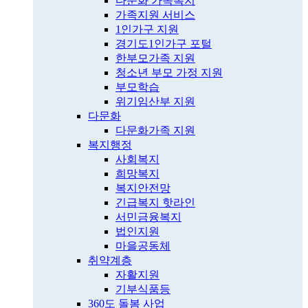
다문화 가족복지
가족지원 서비스
1인가구 지원
경기도1인가구 포털
한부모가족 지원
청소년 부모 가정 지원
부모학습
위기임산부 지원
다문화
다문화가족 지원
복지행정
사회복지
희망복지
복지안전망
긴급복지 핫라인
서민금융복지
법인지원
마을공동체
취약계층
자활지원
기부식품등
360도 돌봄 사업