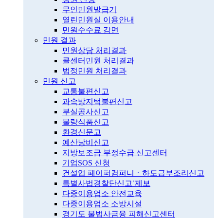
무인민원발급기
열린민원실 이용안내
민원수수료 감면
민원 결과
민원상담 처리결과
콜센터민원 처리결과
법정민원 처리결과
민원 신고
교통불편신고
과속방지턱불편신고
부실공사신고
불량식품신고
환경신문고
예산낭비신고
지방보조금 부정수급 신고센터
기업SOS 신청
건설업 페이퍼컴퍼니ㆍ하도급부조리신고
특별사법경찰단신고˙제보
다중이용업소 안전교육
다중이용업소 소방시설
경기도 불법사금융 피해신고센터