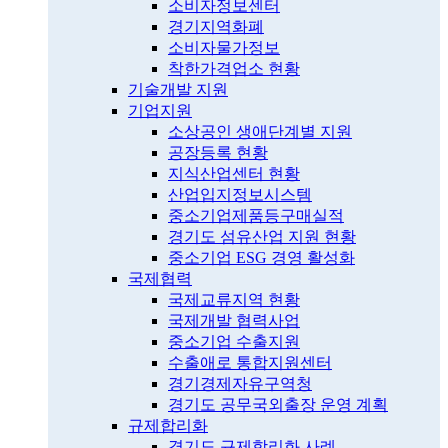
소비자정보센터
경기지역화폐
소비자물가정보
착한가격업소 현황
기술개발 지원
기업지원
소상공인 생애단계별 지원
공장등록 현황
지식산업센터 현황
산업입지정보시스템
중소기업제품등구매실적
경기도 섬유산업 지원 현황
중소기업 ESG 경영 활성화
국제협력
국제교류지역 현황
국제개발 협력사업
중소기업 수출지원
수출애로 통합지원센터
경기경제자유구역청
경기도 공무국외출장 운영 계획
규제합리화
경기도 규제합리화 사례