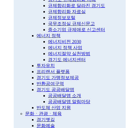
규제합리화로 달라진 경기도
규제합리화 자료실
규제정보포털
국무조정실 규제신문고
중소기업 규제애로 신고센터
에너지 정책
에너지비전 2030
에너지 정책 사업
에너지절약 실천방법
경기도 에너지센터
투자유치
프리랜서 플랫폼
경기도 가맹정보제공
반환공여구역
경기도 공공배달앱
공공배달앱 소개
공공배달앱 알림마당
반도체 산업 지원
문화ㆍ관광ㆍ체육
경기옛길
문화예술