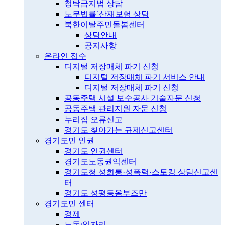
청탁금지법 상담
노무법률˙산재보험 상담
북한이탈주민돌봄센터
상담안내
공지사항
온라인 접수
디지털 저장매체 파기 신청
디지털 저장매체 파기 서비스 안내
디지털 저장매체 파기 신청
공동주택 시설 보수공사 기술자문 신청
공동주택 관리지원 자문 신청
누리집 오류신고
경기도 찾아가는 규제신고센터
경기도민 인권
경기도 인권센터
경기도노동권익센터
경기도청 성희롱·성폭력·스토킹 상담신고센
터
경기도 성평등옴부즈만
경기도민 센터
경제
노동/일자리