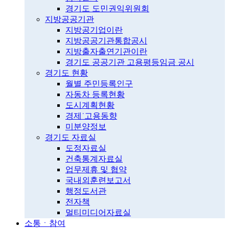
경기도 도민권익위원회
지방공공기관
지방공기업이란
지방공공기관통합공시
지방출자출연기관이란
경기도 공공기관 고용평등임금 공시
경기도 현황
월별 주민등록인구
자동차 등록현황
도시계획현황
경제˙고용동향
미분양정보
경기도 자료실
도정자료실
건축통계자료실
업무제휴 및 협약
국내외훈련보고서
행정도서관
전자책
멀티미디어자료실
소통ㆍ참여