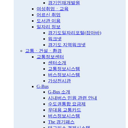
경기인재개발원
여성취업ㆍ교육
어르신 취업
도서관 이용
일자리 정보
경기도일자리포털(잡아바)
워크넷
경기도 지역워크넷
교통ㆍ건설ㆍ환경
교통정보센터
센터소개
교통정보시스템
버스정보시스템
가상전시관
G-Bus
G-Bus 소개
시내버스 민원 관련 안내
수도권통합 요금제
우대용 교통카드
버스정보시스템
The 경기패스
태그리스 결제시스템