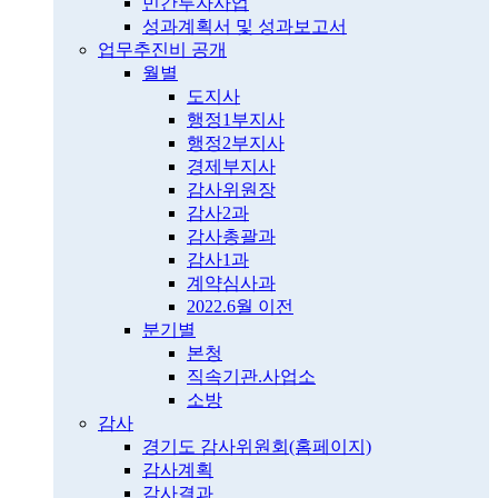
민간투자사업
성과계획서 및 성과보고서
업무추진비 공개
월별
도지사
행정1부지사
행정2부지사
경제부지사
감사위원장
감사2과
감사총괄과
감사1과
계약심사과
2022.6월 이전
분기별
본청
직속기관.사업소
소방
감사
경기도 감사위원회(홈페이지)
감사계획
감사결과