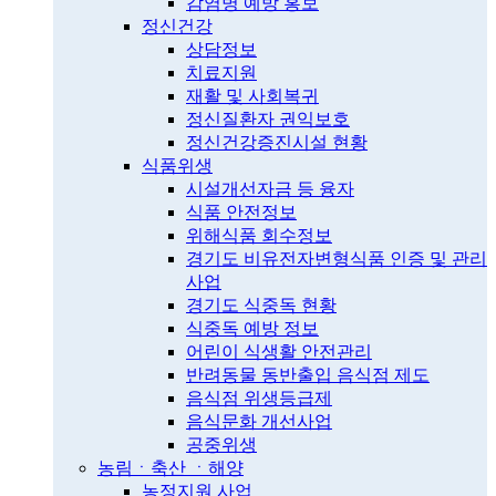
감염병 예방 홍보
정신건강
상담정보
치료지원
재활 및 사회복귀
정신질환자 권익보호
정신건강증진시설 현황
식품위생
시설개선자금 등 융자
식품 안전정보
위해식품 회수정보
경기도 비유전자변형식품 인증 및 관리
사업
경기도 식중독 현황
식중독 예방 정보
어린이 식생활 안전관리
반려동물 동반출입 음식점 제도
음식점 위생등급제
음식문화 개선사업
공중위생
농림ㆍ축산 ㆍ해양
농정지원 사업