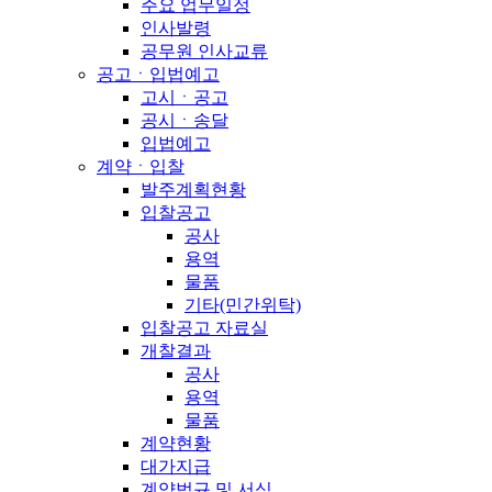
주요 업무일정
인사발령
공무원 인사교류
공고ㆍ입법예고
고시ㆍ공고
공시ㆍ송달
입법예고
계약ㆍ입찰
발주계획현황
입찰공고
공사
용역
물품
기타(민간위탁)
입찰공고 자료실
개찰결과
공사
용역
물품
계약현황
대가지급
계약법규 및 서식