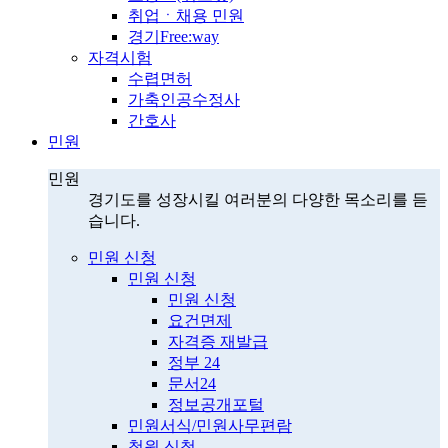
취업ㆍ채용 민원
경기Free:way
자격시험
수렵면허
가축인공수정사
간호사
민원
민원
경기도를 성장시킬 여러분의 다양한 목소리를 듣
습니다.
민원 신청
민원 신청
민원 신청
요건면제
자격증 재발급
정부 24
문서24
정보공개포털
민원서식/민원사무편람
청원 신청