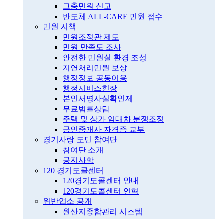
고충민원 신고
반도체 ALL-CARE 민원 접수
민원 시책
민원조정관 제도
민원 만족도 조사
안전한 민원실 환경 조성
지연처리민원 보상
행정정보 공동이용
행정서비스헌장
본인서명사실확인제
무료법률상담
주택 및 상가 임대차 분쟁조정
공인중개사 자격증 교부
경기사랑 도민 참여단
참여단 소개
공지사항
120 경기도콜센터
120경기도콜센터 안내
120경기도콜센터 연혁
위반업소 공개
원산지종합관리 시스템