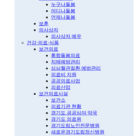
누구나돌봄
어디나돌봄
언제나돌봄
보훈
의사상자
의사상자 예우
건강·의료·식품
보건의료
통합돌봄의료
치매예방관리
심뇌혈관질환 예방관리
의료비 지원
공공의료사업
의료산업
보건의료시설
보건소
의료기관 현황
경기도 공공심야 약국
경기도 의료원
경기도립노인전문병원
새로운경기도립정신병원