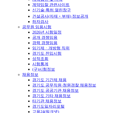
계약입찰 관련사이트
신기술·특허 열린창구
건설공사(자재‧부재) 정보공개
하자검사
공무원 임용시험
2026년 시험일정
공개 경쟁임용
경력 경쟁임용
임기제ㆍ개방형 직위
경기도 전입시험
성적조회
시험통계
(구)시험정보
채용정보
경기도 기간제 채용
경기도 공무직원·청원경찰 채용정보
경기도 공공기관 채용정보
경기도 기타 채용정보
타기관 채용정보
경기도일자리포털
고용24(워크넷)