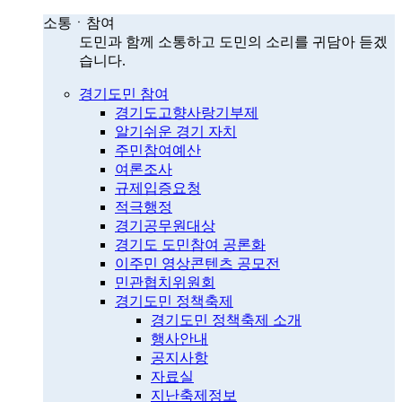
소통ㆍ참여
도민과 함께 소통하고 도민의 소리를 귀담아 듣겠
습니다.
경기도민 참여
경기도고향사랑기부제
알기쉬운 경기 자치
주민참여예산
여론조사
규제입증요청
적극행정
경기공무원대상
경기도 도민참여 공론화
이주민 영상콘텐츠 공모전
민관협치위원회
경기도민 정책축제
경기도민 정책축제 소개
행사안내
공지사항
자료실
지난축제정보