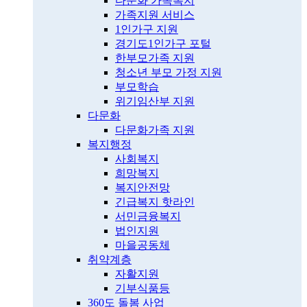
다문화 가족복지
가족지원 서비스
1인가구 지원
경기도1인가구 포털
한부모가족 지원
청소년 부모 가정 지원
부모학습
위기임산부 지원
다문화
다문화가족 지원
복지행정
사회복지
희망복지
복지안전망
긴급복지 핫라인
서민금융복지
법인지원
마을공동체
취약계층
자활지원
기부식품등
360도 돌봄 사업