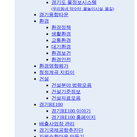
경기도 물정보시스템
(우리동네 약수터, 물놀이시설, 물길)
경기융합타운
환경
환경정책
생활환경
교통환경
대기환경
환경보건
환경안전
환경영향평가
청정계곡 지킴이
건설
건설분야 법령모음
건설기준정보
건설자료모음
경기RE100
경기RE100 이야기
경기RE100 홈페이지
배출사업장 관리
경기국제공항추진단
자원순환마을 만들기