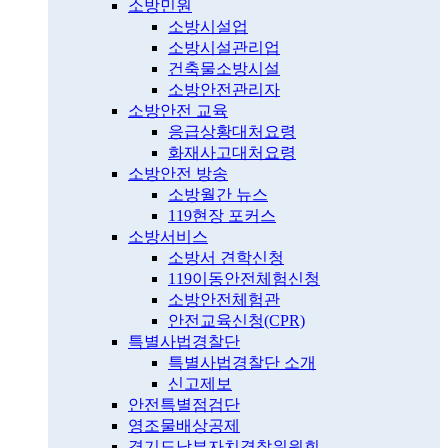
소방민원
소방시설업
소방시설관리업
건축물소방시설
소방안전관리자
소방안전 교육
응급상황대처요령
화재사고대처요령
소방안전 방송
소방월간 뉴스
119현장 포커스
소방서비스
소방서 견학신청
119이동안전체험신청
소방안전체험관
안전교육신청(CPR)
특별사법경찰단
특별사법경찰단 소개
신고제보
안전특별점검단
영조물배상공제
경기도남부자치경찰위원회