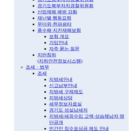
경기도북부자치경찰위원회
산업재해 예방 강화
재난별 행동요령
무더위·한파쉼터
풍수해·지진재해보험
보험 개요
가입안내
자주 묻는 질문
지반침하
(지하안전정보시스템)
조세ㆍ법무
조세
지방세안내
신고납부안내
지방세 구제제도
지방세상담
세무정보자료실
경기도 성실납세자
지방세/세외수입 고액·상습체납자 명
단공개
민간인 징수포상금 제도 안내