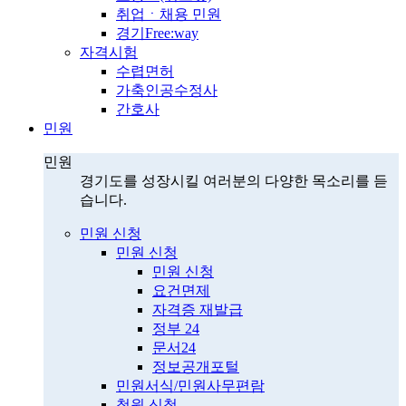
취업ㆍ채용 민원
경기Free:way
자격시험
수렵면허
가축인공수정사
간호사
민원
민원
경기도를 성장시킬 여러분의 다양한 목소리를 듣
습니다.
민원 신청
민원 신청
민원 신청
요건면제
자격증 재발급
정부 24
문서24
정보공개포털
민원서식/민원사무편람
청원 신청