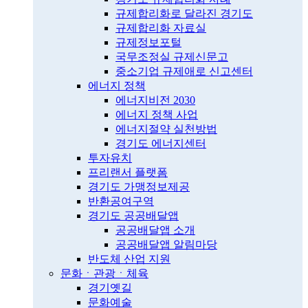
규제합리화로 달라진 경기도
규제합리화 자료실
규제정보포털
국무조정실 규제신문고
중소기업 규제애로 신고센터
에너지 정책
에너지비전 2030
에너지 정책 사업
에너지절약 실천방법
경기도 에너지센터
투자유치
프리랜서 플랫폼
경기도 가맹정보제공
반환공여구역
경기도 공공배달앱
공공배달앱 소개
공공배달앱 알림마당
반도체 산업 지원
문화ㆍ관광ㆍ체육
경기옛길
문화예술