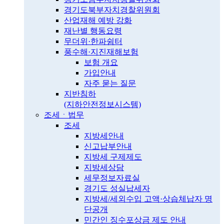
경기도북부자치경찰위원회
산업재해 예방 강화
재난별 행동요령
무더위·한파쉼터
풍수해·지진재해보험
보험 개요
가입안내
자주 묻는 질문
지반침하
(지하안전정보시스템)
조세ㆍ법무
조세
지방세안내
신고납부안내
지방세 구제제도
지방세상담
세무정보자료실
경기도 성실납세자
지방세/세외수입 고액·상습체납자 명
단공개
민간인 징수포상금 제도 안내