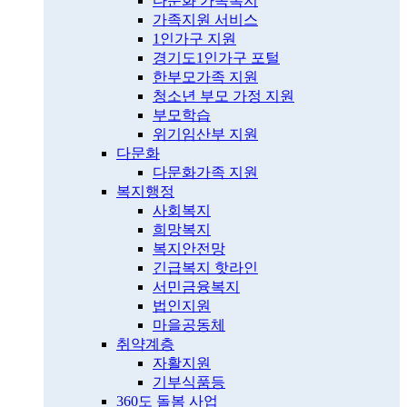
다문화 가족복지
가족지원 서비스
1인가구 지원
경기도1인가구 포털
한부모가족 지원
청소년 부모 가정 지원
부모학습
위기임산부 지원
다문화
다문화가족 지원
복지행정
사회복지
희망복지
복지안전망
긴급복지 핫라인
서민금융복지
법인지원
마을공동체
취약계층
자활지원
기부식품등
360도 돌봄 사업