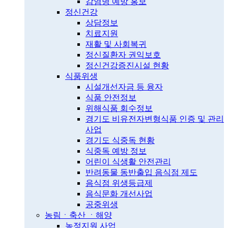
감염병 예방 홍보
정신건강
상담정보
치료지원
재활 및 사회복귀
정신질환자 권익보호
정신건강증진시설 현황
식품위생
시설개선자금 등 융자
식품 안전정보
위해식품 회수정보
경기도 비유전자변형식품 인증 및 관리
사업
경기도 식중독 현황
식중독 예방 정보
어린이 식생활 안전관리
반려동물 동반출입 음식점 제도
음식점 위생등급제
음식문화 개선사업
공중위생
농림ㆍ축산 ㆍ해양
농정지원 사업