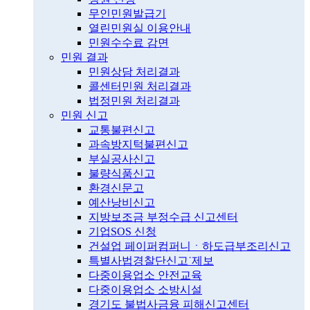
무인민원발급기
열린민원실 이용안내
민원수수료 감면
민원 결과
민원상담 처리결과
콜센터민원 처리결과
법정민원 처리결과
민원 신고
교통불편신고
과속방지턱불편신고
부실공사신고
불량식품신고
환경신문고
예산낭비신고
지방보조금 부정수급 신고센터
기업SOS 신청
건설업 페이퍼컴퍼니ㆍ하도급부조리신고
특별사법경찰단신고˙제보
다중이용업소 안전교육
다중이용업소 소방시설
경기도 불법사금융 피해신고센터