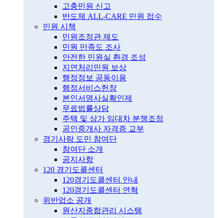
고충민원 신고
반도체 ALL-CARE 민원 접수
민원 시책
민원조정관 제도
민원 만족도 조사
안전한 민원실 환경 조성
지연처리민원 보상
행정정보 공동이용
행정서비스헌장
본인서명사실확인제
무료법률상담
주택 및 상가 임대차 분쟁조정
공인중개사 자격증 교부
경기사랑 도민 참여단
참여단 소개
공지사항
120 경기도콜센터
120경기도콜센터 안내
120경기도콜센터 연혁
위반업소 공개
원산지종합관리 시스템