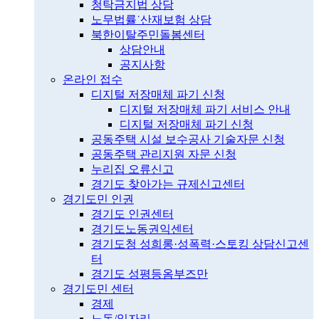
청탁금지법 상담
노무법률˙산재보험 상담
북한이탈주민돌봄센터
상담안내
공지사항
온라인 접수
디지털 저장매체 파기 신청
디지털 저장매체 파기 서비스 안내
디지털 저장매체 파기 신청
공동주택 시설 보수공사 기술자문 신청
공동주택 관리지원 자문 신청
누리집 오류신고
경기도 찾아가는 규제신고센터
경기도민 인권
경기도 인권센터
경기도노동권익센터
경기도청 성희롱·성폭력·스토킹 상담신고센
터
경기도 성평등옴부즈만
경기도민 센터
경제
노동/일자리