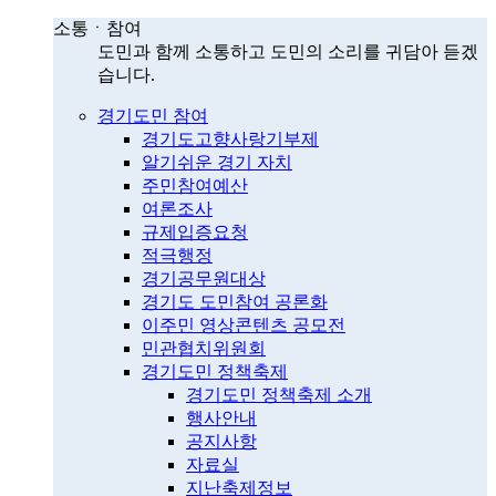
소통ㆍ참여
도민과 함께 소통하고 도민의 소리를 귀담아 듣겠
습니다.
경기도민 참여
경기도고향사랑기부제
알기쉬운 경기 자치
주민참여예산
여론조사
규제입증요청
적극행정
경기공무원대상
경기도 도민참여 공론화
이주민 영상콘텐츠 공모전
민관협치위원회
경기도민 정책축제
경기도민 정책축제 소개
행사안내
공지사항
자료실
지난축제정보