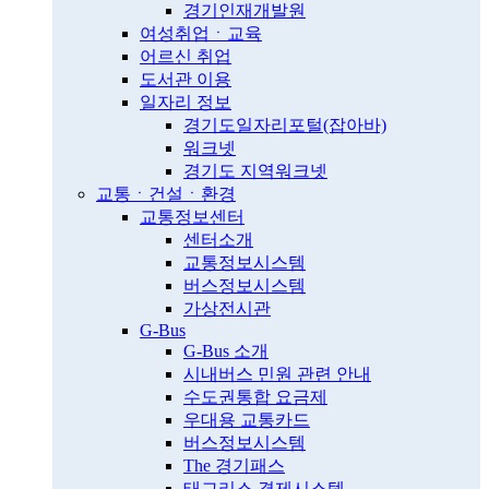
경기인재개발원
여성취업ㆍ교육
어르신 취업
도서관 이용
일자리 정보
경기도일자리포털(잡아바)
워크넷
경기도 지역워크넷
교통ㆍ건설ㆍ환경
교통정보센터
센터소개
교통정보시스템
버스정보시스템
가상전시관
G-Bus
G-Bus 소개
시내버스 민원 관련 안내
수도권통합 요금제
우대용 교통카드
버스정보시스템
The 경기패스
태그리스 결제시스템