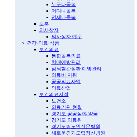
누구나돌봄
어디나돌봄
언제나돌봄
보훈
의사상자
의사상자 예우
건강·의료·식품
보건의료
통합돌봄의료
치매예방관리
심뇌혈관질환 예방관리
의료비 지원
공공의료사업
의료산업
보건의료시설
보건소
의료기관 현황
경기도 공공심야 약국
경기도 의료원
경기도립노인전문병원
새로운경기도립정신병원