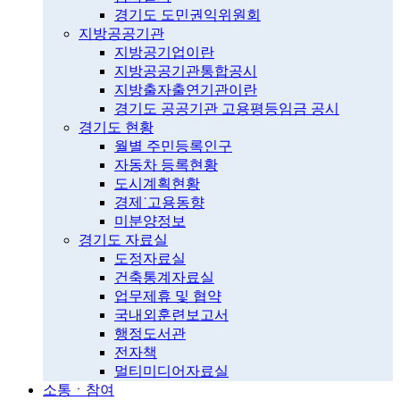
경기도 도민권익위원회
지방공공기관
지방공기업이란
지방공공기관통합공시
지방출자출연기관이란
경기도 공공기관 고용평등임금 공시
경기도 현황
월별 주민등록인구
자동차 등록현황
도시계획현황
경제˙고용동향
미분양정보
경기도 자료실
도정자료실
건축통계자료실
업무제휴 및 협약
국내외훈련보고서
행정도서관
전자책
멀티미디어자료실
소통ㆍ참여