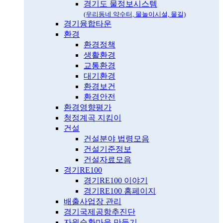
경기도 물정보시스템
(우리동네 약수터, 물놀이시설, 물길)
경기융합타운
환경
환경정책
생활환경
교통환경
대기환경
환경보건
환경안전
환경영향평가
청정계곡 지킴이
건설
건설분야 법령모음
건설기준정보
건설자료모음
경기RE100
경기RE100 이야기
경기RE100 홈페이지
배출사업장 관리
경기국제공항추진단
자원순환마을 만들기