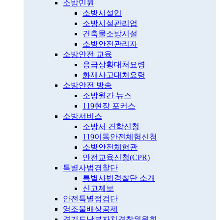
소방민원
소방시설업
소방시설관리업
건축물소방시설
소방안전관리자
소방안전 교육
응급상황대처요령
화재사고대처요령
소방안전 방송
소방월간 뉴스
119현장 포커스
소방서비스
소방서 견학신청
119이동안전체험신청
소방안전체험관
안전교육신청(CPR)
특별사법경찰단
특별사법경찰단 소개
신고제보
안전특별점검단
영조물배상공제
경기도남부자치경찰위원회