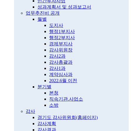
민간투자사업
성과계획서 및 성과보고서
업무추진비 공개
월별
도지사
행정1부지사
행정2부지사
경제부지사
감사위원장
감사2과
감사총괄과
감사1과
계약심사과
2022.6월 이전
분기별
본청
직속기관.사업소
소방
감사
경기도 감사위원회(홈페이지)
감사계획
감사결과