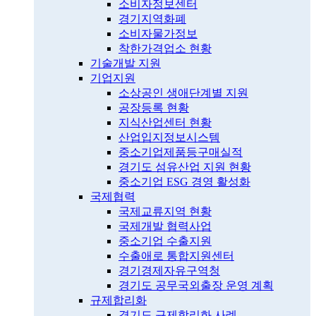
소비자정보센터
경기지역화폐
소비자물가정보
착한가격업소 현황
기술개발 지원
기업지원
소상공인 생애단계별 지원
공장등록 현황
지식산업센터 현황
산업입지정보시스템
중소기업제품등구매실적
경기도 섬유산업 지원 현황
중소기업 ESG 경영 활성화
국제협력
국제교류지역 현황
국제개발 협력사업
중소기업 수출지원
수출애로 통합지원센터
경기경제자유구역청
경기도 공무국외출장 운영 계획
규제합리화
경기도 규제합리화 사례