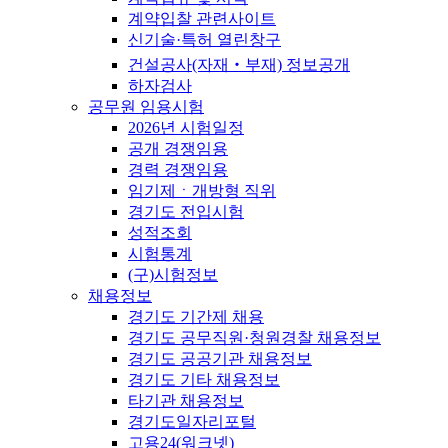
계약입찰 관련사이트
신기술·특허 열린창구
건설공사(자재‧부재) 정보공개
하자검사
공무원 임용시험
2026년 시험일정
공개 경쟁임용
경력 경쟁임용
임기제ㆍ개방형 직위
경기도 전입시험
성적조회
시험통계
(구)시험정보
채용정보
경기도 기간제 채용
경기도 공무직원·청원경찰 채용정보
경기도 공공기관 채용정보
경기도 기타 채용정보
타기관 채용정보
경기도일자리포털
고용24(워크넷)