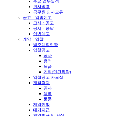
주요 업무일정
인사발령
공무원 인사교류
공고ㆍ입법예고
고시ㆍ공고
공시ㆍ송달
입법예고
계약ㆍ입찰
발주계획현황
입찰공고
공사
용역
물품
기타(민간위탁)
입찰공고 자료실
개찰결과
공사
용역
물품
계약현황
대가지급
계약법규 및 서식