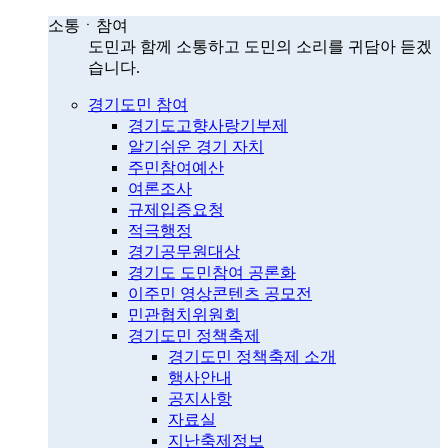
소통ㆍ참여
도민과 함께 소통하고 도민의 소리를 귀담아 듣겠
습니다.
경기도민 참여
경기도고향사랑기부제
알기쉬운 경기 자치
주민참여예산
여론조사
규제입증요청
적극행정
경기공무원대상
경기도 도민참여 공론화
이주민 영상콘텐츠 공모전
민관협치위원회
경기도민 정책축제
경기도민 정책축제 소개
행사안내
공지사항
자료실
지난축제정보