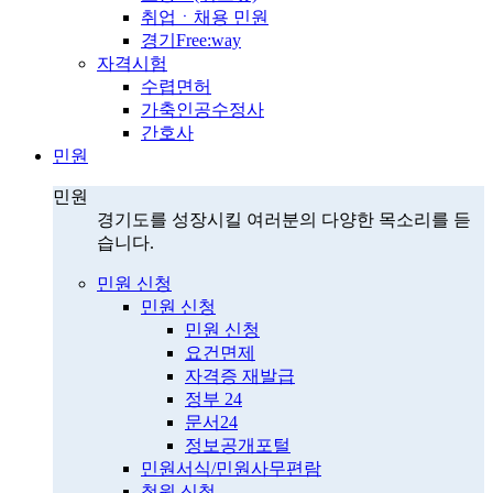
취업ㆍ채용 민원
경기Free:way
자격시험
수렵면허
가축인공수정사
간호사
민원
민원
경기도를 성장시킬 여러분의 다양한 목소리를 듣
습니다.
민원 신청
민원 신청
민원 신청
요건면제
자격증 재발급
정부 24
문서24
정보공개포털
민원서식/민원사무편람
청원 신청