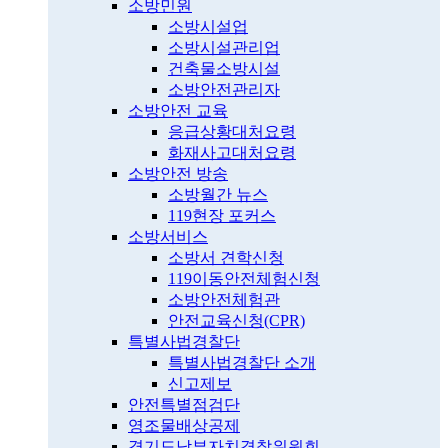
소방민원
소방시설업
소방시설관리업
건축물소방시설
소방안전관리자
소방안전 교육
응급상황대처요령
화재사고대처요령
소방안전 방송
소방월간 뉴스
119현장 포커스
소방서비스
소방서 견학신청
119이동안전체험신청
소방안전체험관
안전교육신청(CPR)
특별사법경찰단
특별사법경찰단 소개
신고제보
안전특별점검단
영조물배상공제
경기도남부자치경찰위원회