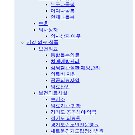
누구나돌봄
어디나돌봄
언제나돌봄
보훈
의사상자
의사상자 예우
건강·의료·식품
보건의료
통합돌봄의료
치매예방관리
심뇌혈관질환 예방관리
의료비 지원
공공의료사업
의료산업
보건의료시설
보건소
의료기관 현황
경기도 공공심야 약국
경기도 의료원
경기도립노인전문병원
새로운경기도립정신병원