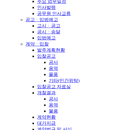
주요 업무일정
인사발령
공무원 인사교류
공고ㆍ입법예고
고시ㆍ공고
공시ㆍ송달
입법예고
계약ㆍ입찰
발주계획현황
입찰공고
공사
용역
물품
기타(민간위탁)
입찰공고 자료실
개찰결과
공사
용역
물품
계약현황
대가지급
계약법규 및 서식