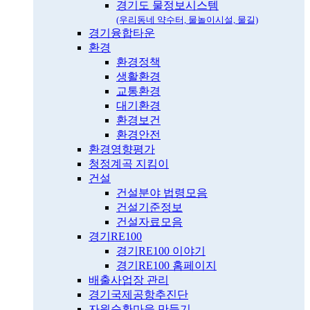
경기도 물정보시스템
(우리동네 약수터, 물놀이시설, 물길)
경기융합타운
환경
환경정책
생활환경
교통환경
대기환경
환경보건
환경안전
환경영향평가
청정계곡 지킴이
건설
건설분야 법령모음
건설기준정보
건설자료모음
경기RE100
경기RE100 이야기
경기RE100 홈페이지
배출사업장 관리
경기국제공항추진단
자원순환마을 만들기