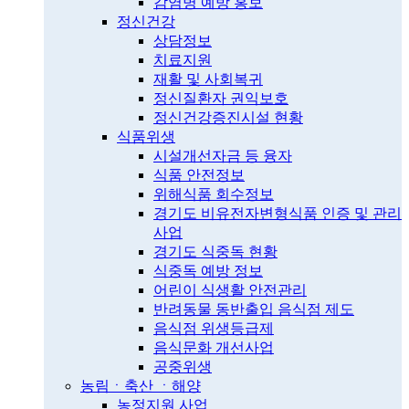
감염병 예방 홍보
정신건강
상담정보
치료지원
재활 및 사회복귀
정신질환자 권익보호
정신건강증진시설 현황
식품위생
시설개선자금 등 융자
식품 안전정보
위해식품 회수정보
경기도 비유전자변형식품 인증 및 관리
사업
경기도 식중독 현황
식중독 예방 정보
어린이 식생활 안전관리
반려동물 동반출입 음식점 제도
음식점 위생등급제
음식문화 개선사업
공중위생
농림ㆍ축산 ㆍ해양
농정지원 사업