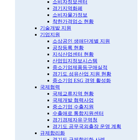
소비자정보센터
경기지역화폐
소비자물가정보
착한가격업소 현황
기술개발 지원
기업지원
소상공인 생애단계별 지원
공장등록 현황
지식산업센터 현황
산업입지정보시스템
중소기업제품등구매실적
경기도 섬유산업 지원 현황
중소기업 ESG 경영 활성화
국제협력
국제교류지역 현황
국제개발 협력사업
중소기업 수출지원
수출애로 통합지원센터
경기경제자유구역청
경기도 공무국외출장 운영 계획
규제합리화
경기도 규제합리화 사례