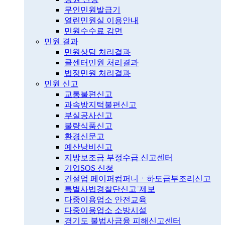
무인민원발급기
열린민원실 이용안내
민원수수료 감면
민원 결과
민원상담 처리결과
콜센터민원 처리결과
법정민원 처리결과
민원 신고
교통불편신고
과속방지턱불편신고
부실공사신고
불량식품신고
환경신문고
예산낭비신고
지방보조금 부정수급 신고센터
기업SOS 신청
건설업 페이퍼컴퍼니ㆍ하도급부조리신고
특별사법경찰단신고˙제보
다중이용업소 안전교육
다중이용업소 소방시설
경기도 불법사금융 피해신고센터