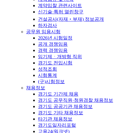
계약입찰 관련사이트
신기술·특허 열린창구
건설공사(자재‧부재) 정보공개
하자검사
공무원 임용시험
2026년 시험일정
공개 경쟁임용
경력 경쟁임용
임기제ㆍ개방형 직위
경기도 전입시험
성적조회
시험통계
(구)시험정보
채용정보
경기도 기간제 채용
경기도 공무직원·청원경찰 채용정보
경기도 공공기관 채용정보
경기도 기타 채용정보
타기관 채용정보
경기도일자리포털
고용24(워크넷)