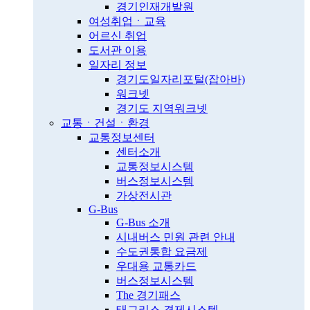
경기인재개발원
여성취업ㆍ교육
어르신 취업
도서관 이용
일자리 정보
경기도일자리포털(잡아바)
워크넷
경기도 지역워크넷
교통ㆍ건설ㆍ환경
교통정보센터
센터소개
교통정보시스템
버스정보시스템
가상전시관
G-Bus
G-Bus 소개
시내버스 민원 관련 안내
수도권통합 요금제
우대용 교통카드
버스정보시스템
The 경기패스
태그리스 결제시스템