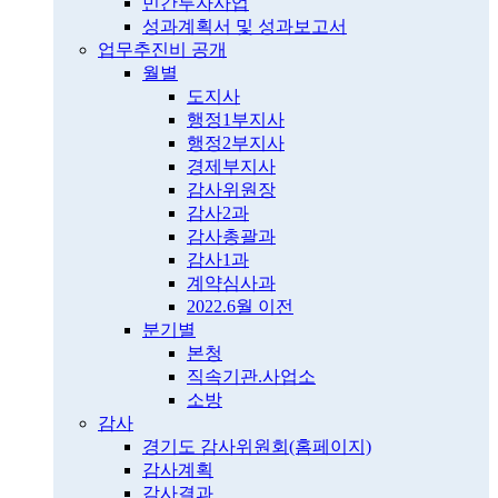
민간투자사업
성과계획서 및 성과보고서
업무추진비 공개
월별
도지사
행정1부지사
행정2부지사
경제부지사
감사위원장
감사2과
감사총괄과
감사1과
계약심사과
2022.6월 이전
분기별
본청
직속기관.사업소
소방
감사
경기도 감사위원회(홈페이지)
감사계획
감사결과