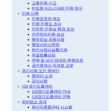
고충민원 신고
반도체 ALL-CARE 민원 접수
민원 시책
민원조정관 제도
민원 만족도 조사
안전한 민원실 환경 조성
지연처리민원 보상
행정정보 공동이용
행정서비스헌장
본인서명사실확인제
무료법률상담
주택 및 상가 임대차 분쟁조정
공인중개사 자격증 교부
경기사랑 도민 참여단
참여단 소개
공지사항
120 경기도콜센터
120경기도콜센터 안내
120경기도콜센터 연혁
위반업소 공개
원산지종합관리 시스템