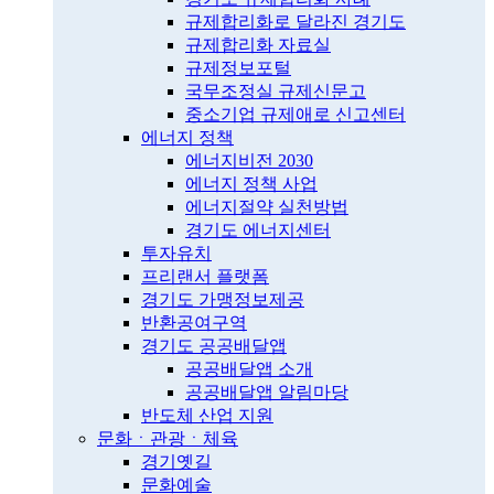
규제합리화로 달라진 경기도
규제합리화 자료실
규제정보포털
국무조정실 규제신문고
중소기업 규제애로 신고센터
에너지 정책
에너지비전 2030
에너지 정책 사업
에너지절약 실천방법
경기도 에너지센터
투자유치
프리랜서 플랫폼
경기도 가맹정보제공
반환공여구역
경기도 공공배달앱
공공배달앱 소개
공공배달앱 알림마당
반도체 산업 지원
문화ㆍ관광ㆍ체육
경기옛길
문화예술