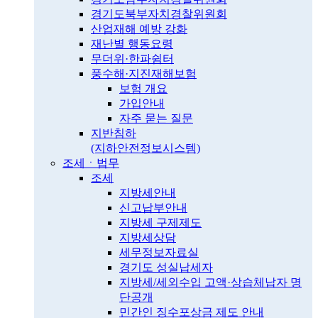
경기도북부자치경찰위원회
산업재해 예방 강화
재난별 행동요령
무더위·한파쉼터
풍수해·지진재해보험
보험 개요
가입안내
자주 묻는 질문
지반침하
(지하안전정보시스템)
조세ㆍ법무
조세
지방세안내
신고납부안내
지방세 구제제도
지방세상담
세무정보자료실
경기도 성실납세자
지방세/세외수입 고액·상습체납자 명
단공개
민간인 징수포상금 제도 안내