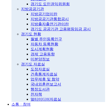
경기도 도민권익위원회
지방공공기관
지방공기업이란
지방공공기관통합공시
지방출자출연기관이란
경기도 공공기관 고용평등임금 공시
경기도 현황
월별 주민등록인구
자동차 등록현황
도시계획현황
경제˙고용동향
미분양정보
경기도 자료실
도정자료실
건축통계자료실
업무제휴 및 협약
국내외훈련보고서
행정도서관
전자책
멀티미디어자료실
소통ㆍ참여