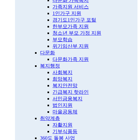
다문화 가족복지
가족지원 서비스
1인가구 지원
경기도1인가구 포털
한부모가족 지원
청소년 부모 가정 지원
부모학습
위기임산부 지원
다문화
다문화가족 지원
복지행정
사회복지
희망복지
복지안전망
긴급복지 핫라인
서민금융복지
법인지원
마을공동체
취약계층
자활지원
기부식품등
360도 돌봄 사업