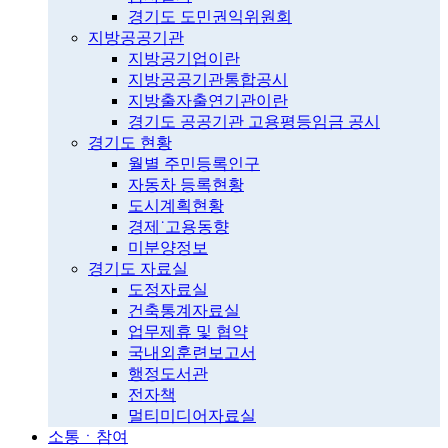
경기도 도민권익위원회
지방공공기관
지방공기업이란
지방공공기관통합공시
지방출자출연기관이란
경기도 공공기관 고용평등임금 공시
경기도 현황
월별 주민등록인구
자동차 등록현황
도시계획현황
경제˙고용동향
미분양정보
경기도 자료실
도정자료실
건축통계자료실
업무제휴 및 협약
국내외훈련보고서
행정도서관
전자책
멀티미디어자료실
소통ㆍ참여