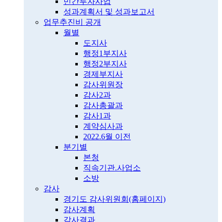
민간투자사업
성과계획서 및 성과보고서
업무추진비 공개
월별
도지사
행정1부지사
행정2부지사
경제부지사
감사위원장
감사2과
감사총괄과
감사1과
계약심사과
2022.6월 이전
분기별
본청
직속기관.사업소
소방
감사
경기도 감사위원회(홈페이지)
감사계획
감사결과