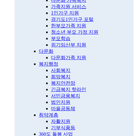
다문화 가족복지
가족지원 서비스
1인가구 지원
경기도1인가구 포털
한부모가족 지원
청소년 부모 가정 지원
부모학습
위기임산부 지원
다문화
다문화가족 지원
복지행정
사회복지
희망복지
복지안전망
긴급복지 핫라인
서민금융복지
법인지원
마을공동체
취약계층
자활지원
기부식품등
360도 돌봄 사업