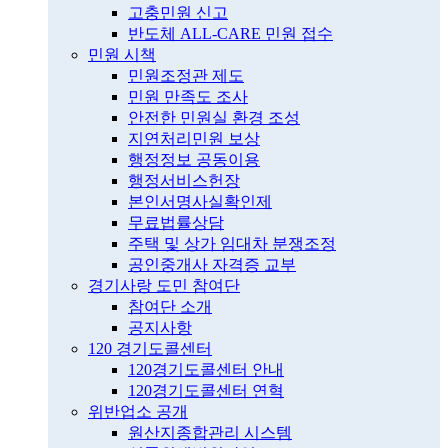
고충민원 신고
반도체 ALL-CARE 민원 접수
민원 시책
민원조정관 제도
민원 만족도 조사
안전한 민원실 환경 조성
지연처리민원 보상
행정정보 공동이용
행정서비스헌장
본인서명사실확인제
무료법률상담
주택 및 상가 임대차 분쟁조정
공인중개사 자격증 교부
경기사랑 도민 참여단
참여단 소개
공지사항
120 경기도콜센터
120경기도콜센터 안내
120경기도콜센터 연혁
위반업소 공개
원산지종합관리 시스템