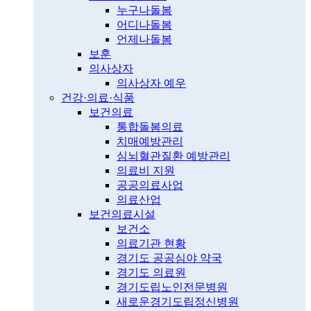
누구나돌봄
어디나돌봄
언제나돌봄
보훈
의사상자
의사상자 예우
건강·의료·식품
보건의료
통합돌봄의료
치매예방관리
심뇌혈관질환 예방관리
의료비 지원
공공의료사업
의료산업
보건의료시설
보건소
의료기관 현황
경기도 공공심야 약국
경기도 의료원
경기도립노인전문병원
새로운경기도립정신병원