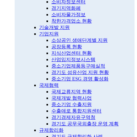
소비자정보센터
경기지역화폐
소비자물가정보
착한가격업소 현황
기술개발 지원
기업지원
소상공인 생애단계별 지원
공장등록 현황
지식산업센터 현황
산업입지정보시스템
중소기업제품등구매실적
경기도 섬유산업 지원 현황
중소기업 ESG 경영 활성화
국제협력
국제교류지역 현황
국제개발 협력사업
중소기업 수출지원
수출애로 통합지원센터
경기경제자유구역청
경기도 공무국외출장 운영 계획
규제합리화
경기도 규제합리화 사례