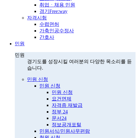
취업ㆍ채용 민원
경기Free:way
자격시험
수렵면허
가축인공수정사
간호사
민원
민원
경기도를 성장시킬 여러분의 다양한 목소리를 듣
습니다.
민원 신청
민원 신청
민원 신청
요건면제
자격증 재발급
정부 24
문서24
정보공개포털
민원서식/민원사무편람
청원 신청