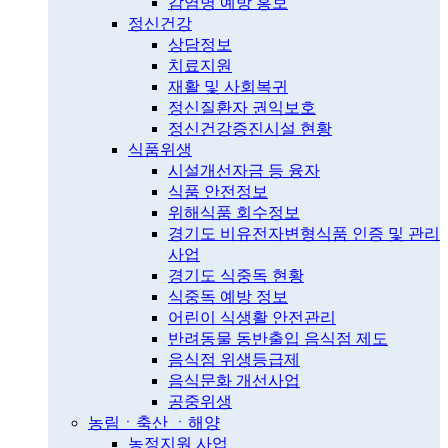
감염병 예방 홍보
정신건강
상담정보
치료지원
재활 및 사회복귀
정신질환자 권익보호
정신건강증진시설 현황
식품위생
시설개선자금 등 융자
식품 안전정보
위해식품 회수정보
경기도 비유전자변형식품 인증 및 관리
사업
경기도 식중독 현황
식중독 예방 정보
어린이 식생활 안전관리
반려동물 동반출입 음식점 제도
음식점 위생등급제
음식문화 개선사업
공중위생
농림ㆍ축산 ㆍ해양
농정지원 사업