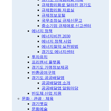
규제합리화로 달라진 경기도
규제합리화 자료실
규제정보포털
국무조정실 규제신문고
중소기업 규제애로 신고센터
에너지 정책
에너지비전 2030
에너지 정책 사업
에너지절약 실천방법
경기도 에너지센터
투자유치
프리랜서 플랫폼
경기도 가맹정보제공
반환공여구역
경기도 공공배달앱
공공배달앱 소개
공공배달앱 알림마당
반도체 산업 지원
문화ㆍ관광ㆍ체육
경기옛길
문화예술