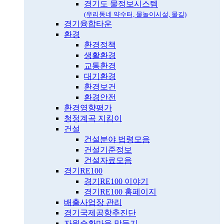
경기도 물정보시스템
(우리동네 약수터, 물놀이시설, 물길)
경기융합타운
환경
환경정책
생활환경
교통환경
대기환경
환경보건
환경안전
환경영향평가
청정계곡 지킴이
건설
건설분야 법령모음
건설기준정보
건설자료모음
경기RE100
경기RE100 이야기
경기RE100 홈페이지
배출사업장 관리
경기국제공항추진단
자원순환마을 만들기