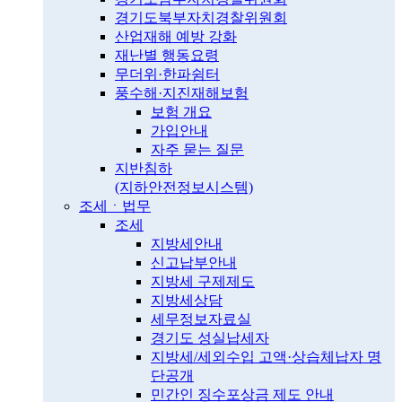
경기도북부자치경찰위원회
산업재해 예방 강화
재난별 행동요령
무더위·한파쉼터
풍수해·지진재해보험
보험 개요
가입안내
자주 묻는 질문
지반침하
(지하안전정보시스템)
조세ㆍ법무
조세
지방세안내
신고납부안내
지방세 구제제도
지방세상담
세무정보자료실
경기도 성실납세자
지방세/세외수입 고액·상습체납자 명
단공개
민간인 징수포상금 제도 안내