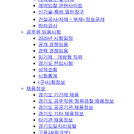
계약입찰 관련사이트
신기술·특허 열린창구
건설공사(자재‧부재) 정보공개
하자검사
공무원 임용시험
2026년 시험일정
공개 경쟁임용
경력 경쟁임용
임기제ㆍ개방형 직위
경기도 전입시험
성적조회
시험통계
(구)시험정보
채용정보
경기도 기간제 채용
경기도 공무직원·청원경찰 채용정보
경기도 공공기관 채용정보
경기도 기타 채용정보
타기관 채용정보
경기도일자리포털
고용24(워크넷)