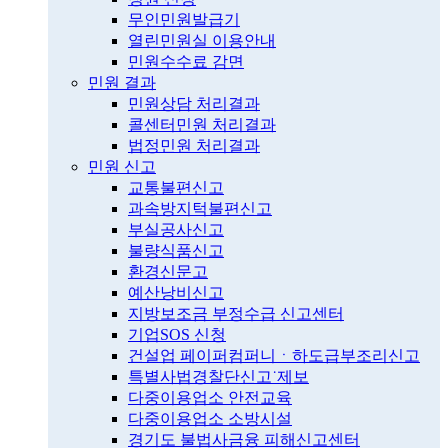
무인민원발급기
열린민원실 이용안내
민원수수료 감면
민원 결과
민원상담 처리결과
콜센터민원 처리결과
법정민원 처리결과
민원 신고
교통불편신고
과속방지턱불편신고
부실공사신고
불량식품신고
환경신문고
예산낭비신고
지방보조금 부정수급 신고센터
기업SOS 신청
건설업 페이퍼컴퍼니ㆍ하도급부조리신고
특별사법경찰단신고˙제보
다중이용업소 안전교육
다중이용업소 소방시설
경기도 불법사금융 피해신고센터