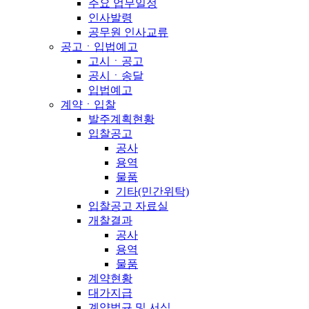
주요 업무일정
인사발령
공무원 인사교류
공고ㆍ입법예고
고시ㆍ공고
공시ㆍ송달
입법예고
계약ㆍ입찰
발주계획현황
입찰공고
공사
용역
물품
기타(민간위탁)
입찰공고 자료실
개찰결과
공사
용역
물품
계약현황
대가지급
계약법규 및 서식