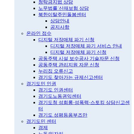
청탁금지법 상담
노무법률˙산재보험 상담
북한이탈주민돌봄센터
상담안내
공지사항
온라인 접수
디지털 저장매체 파기 신청
디지털 저장매체 파기 서비스 안내
디지털 저장매체 파기 신청
공동주택 시설 보수공사 기술자문 신청
공동주택 관리지원 자문 신청
누리집 오류신고
경기도 찾아가는 규제신고센터
경기도민 인권
경기도 인권센터
경기도노동권익센터
경기도청 성희롱·성폭력·스토킹 상담신고센
터
경기도 성평등옴부즈만
경기도민 센터
경제
노동/일자리