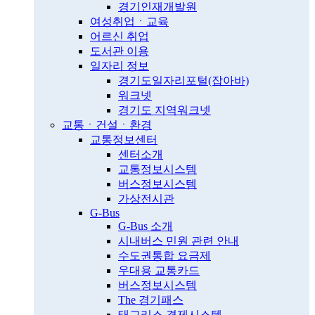
경기인재개발원
여성취업ㆍ교육
어르신 취업
도서관 이용
일자리 정보
경기도일자리포털(잡아바)
워크넷
경기도 지역워크넷
교통ㆍ건설ㆍ환경
교통정보센터
센터소개
교통정보시스템
버스정보시스템
가상전시관
G-Bus
G-Bus 소개
시내버스 민원 관련 안내
수도권통합 요금제
우대용 교통카드
버스정보시스템
The 경기패스
태그리스 결제시스템