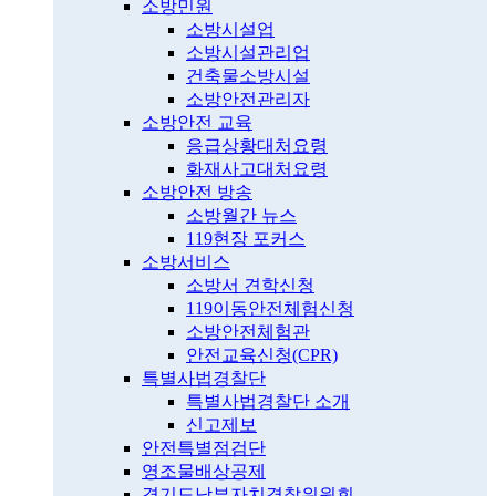
소방민원
소방시설업
소방시설관리업
건축물소방시설
소방안전관리자
소방안전 교육
응급상황대처요령
화재사고대처요령
소방안전 방송
소방월간 뉴스
119현장 포커스
소방서비스
소방서 견학신청
119이동안전체험신청
소방안전체험관
안전교육신청(CPR)
특별사법경찰단
특별사법경찰단 소개
신고제보
안전특별점검단
영조물배상공제
경기도남부자치경찰위원회