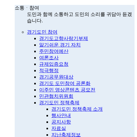
소통ㆍ참여
도민과 함께 소통하고 도민의 소리를 귀담아 듣겠
습니다.
경기도민 참여
경기도고향사랑기부제
알기쉬운 경기 자치
주민참여예산
여론조사
규제입증요청
적극행정
경기공무원대상
경기도 도민참여 공론화
이주민 영상콘텐츠 공모전
민관협치위원회
경기도민 정책축제
경기도민 정책축제 소개
행사안내
공지사항
자료실
지난축제정보