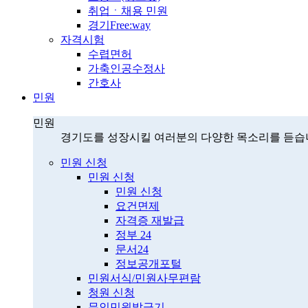
취업ㆍ채용 민원
경기Free:way
자격시험
수렵면허
가축인공수정사
간호사
민원
민원
경기도를 성장시킬 여러분의 다양한 목소리를 듣습
민원 신청
민원 신청
민원 신청
요건면제
자격증 재발급
정부 24
문서24
정보공개포털
민원서식/민원사무편람
청원 신청
무인민원발급기