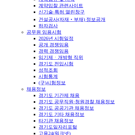
계약입찰 관련사이트
신기술·특허 열린창구
건설공사(자재‧부재) 정보공개
하자검사
공무원 임용시험
2026년 시험일정
공개 경쟁임용
경력 경쟁임용
임기제ㆍ개방형 직위
경기도 전입시험
성적조회
시험통계
(구)시험정보
채용정보
경기도 기간제 채용
경기도 공무직원·청원경찰 채용정보
경기도 공공기관 채용정보
경기도 기타 채용정보
타기관 채용정보
경기도일자리포털
고용24(워크넷)