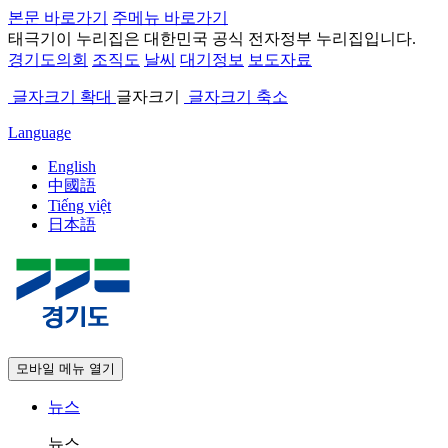
본문 바로가기
주메뉴 바로가기
태극기
이 누리집은 대한민국 공식 전자정부 누리집입니다.
경기도의회
조직도
날씨
대기정보
보도자료
글자크기 확대
글자크기
글자크기 축소
Language
English
中國語
Tiếng việt
日本語
모바일 메뉴 열기
뉴스
뉴스