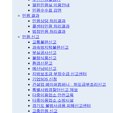
열린민원실 이용안내
민원수수료 감면
민원 결과
민원상담 처리결과
콜센터민원 처리결과
법정민원 처리결과
민원 신고
교통불편신고
과속방지턱불편신고
부실공사신고
불량식품신고
환경신문고
예산낭비신고
지방보조금 부정수급 신고센터
기업SOS 신청
건설업 페이퍼컴퍼니ㆍ하도급부조리신고
특별사법경찰단신고˙제보
다중이용업소 안전교육
다중이용업소 소방시설
경기도 불법사금융 피해신고센터
고충민원 신고