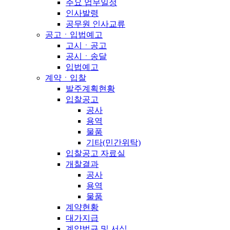
주요 업무일정
인사발령
공무원 인사교류
공고ㆍ입법예고
고시ㆍ공고
공시ㆍ송달
입법예고
계약ㆍ입찰
발주계획현황
입찰공고
공사
용역
물품
기타(민간위탁)
입찰공고 자료실
개찰결과
공사
용역
물품
계약현황
대가지급
계약법규 및 서식