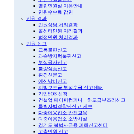
열린민원실 이용안내
민원수수료 감면
민원 결과
민원상담 처리결과
콜센터민원 처리결과
법정민원 처리결과
민원 신고
교통불편신고
과속방지턱불편신고
부실공사신고
불량식품신고
환경신문고
예산낭비신고
지방보조금 부정수급 신고센터
기업SOS 신청
건설업 페이퍼컴퍼니ㆍ하도급부조리신고
특별사법경찰단신고˙제보
다중이용업소 안전교육
다중이용업소 소방시설
경기도 불법사금융 피해신고센터
고충민원 신고