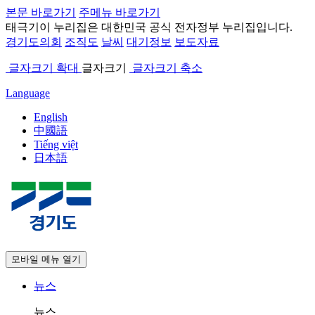
본문 바로가기
주메뉴 바로가기
태극기
이 누리집은 대한민국 공식 전자정부 누리집입니다.
경기도의회
조직도
날씨
대기정보
보도자료
글자크기 확대
글자크기
글자크기 축소
Language
English
中國語
Tiếng việt
日本語
모바일 메뉴 열기
뉴스
뉴스