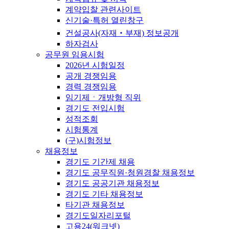
계약입찰 관련사이트
신기술·특허 열린창구
건설공사(자재‧부재) 정보공개
하자검사
공무원 임용시험
2026년 시험일정
공개 경쟁임용
경력 경쟁임용
임기제ㆍ개방형 직위
경기도 전입시험
성적조회
시험통계
(구)시험정보
채용정보
경기도 기간제 채용
경기도 공무직원·청원경찰 채용정보
경기도 공공기관 채용정보
경기도 기타 채용정보
타기관 채용정보
경기도일자리포털
고용24(워크넷)