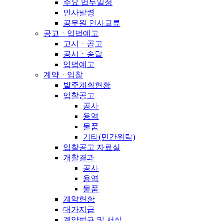
주요 업무일정
인사발령
공무원 인사교류
공고ㆍ입법예고
고시ㆍ공고
공시ㆍ송달
입법예고
계약ㆍ입찰
발주계획현황
입찰공고
공사
용역
물품
기타(민간위탁)
입찰공고 자료실
개찰결과
공사
용역
물품
계약현황
대가지급
계약법규 및 서식