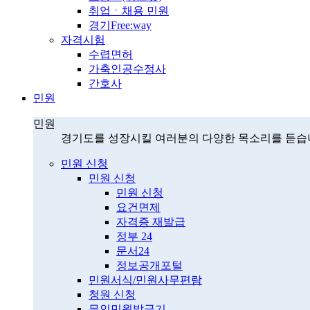
취업ㆍ채용 민원
경기Free:way
자격시험
수렵면허
가축인공수정사
간호사
민원
민원
경기도를 성장시킬 여러분의 다양한 목소리를 듣습
민원 신청
민원 신청
민원 신청
요건면제
자격증 재발급
정부 24
문서24
정보공개포털
민원서식/민원사무편람
청원 신청
무인민원발급기