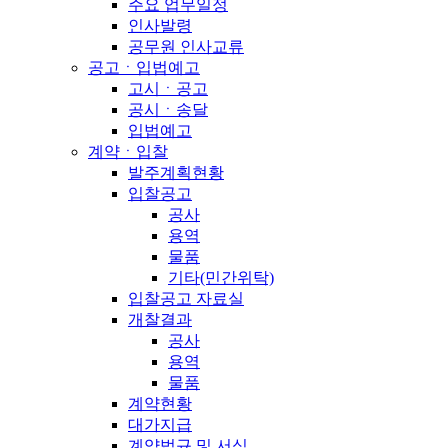
주요 업무일정
인사발령
공무원 인사교류
공고ㆍ입법예고
고시ㆍ공고
공시ㆍ송달
입법예고
계약ㆍ입찰
발주계획현황
입찰공고
공사
용역
물품
기타(민간위탁)
입찰공고 자료실
개찰결과
공사
용역
물품
계약현황
대가지급
계약법규 및 서식