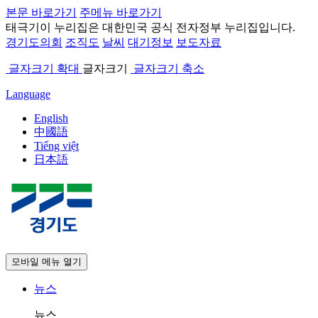
본문 바로가기
주메뉴 바로가기
태극기
이 누리집은 대한민국 공식 전자정부 누리집입니다.
경기도의회
조직도
날씨
대기정보
보도자료
글자크기 확대
글자크기
글자크기 축소
Language
English
中國語
Tiếng việt
日本語
모바일 메뉴 열기
뉴스
뉴스