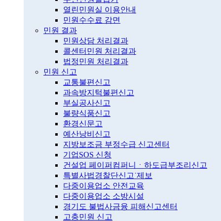
열린민원실 이용안내
민원수수료 감면
민원 결과
민원상담 처리결과
콜센터민원 처리결과
법정민원 처리결과
민원 신고
교통불편신고
과속방지턱불편신고
부실공사신고
불량식품신고
환경신문고
예산낭비신고
지방보조금 부정수급 신고센터
기업SOS 신청
건설업 페이퍼컴퍼니ㆍ하도급부조리신고
특별사법경찰단신고˙제보
다중이용업소 안전교육
다중이용업소 소방시설
경기도 불법사금융 피해신고센터
고충민원 신고