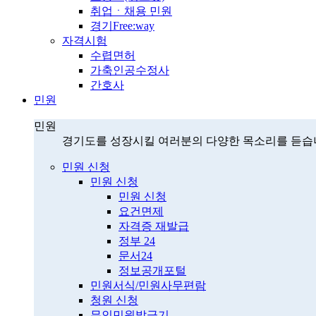
취업ㆍ채용 민원
경기Free:way
자격시험
수렵면허
가축인공수정사
간호사
민원
민원
경기도를 성장시킬 여러분의 다양한 목소리를 듣습
민원 신청
민원 신청
민원 신청
요건면제
자격증 재발급
정부 24
문서24
정보공개포털
민원서식/민원사무편람
청원 신청
무인민원발급기