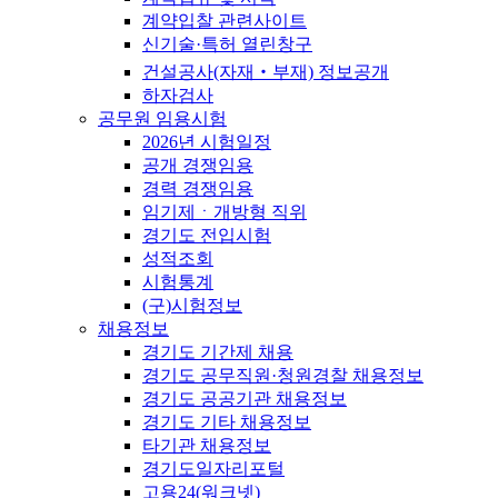
계약입찰 관련사이트
신기술·특허 열린창구
건설공사(자재‧부재) 정보공개
하자검사
공무원 임용시험
2026년 시험일정
공개 경쟁임용
경력 경쟁임용
임기제ㆍ개방형 직위
경기도 전입시험
성적조회
시험통계
(구)시험정보
채용정보
경기도 기간제 채용
경기도 공무직원·청원경찰 채용정보
경기도 공공기관 채용정보
경기도 기타 채용정보
타기관 채용정보
경기도일자리포털
고용24(워크넷)