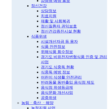
감염병 예방 홍보
정신건강
상담정보
치료지원
재활 및 사회복귀
정신질환자 권익보호
정신건강증진시설 현황
식품위생
시설개선자금 등 융자
식품 안전정보
위해식품 회수정보
경기도 비유전자변형식품 인증 및 관리
사업
경기도 식중독 현황
식중독 예방 정보
어린이 식생활 안전관리
반려동물 동반출입 음식점 제도
음식점 위생등급제
음식문화 개선사업
공중위생
농림ㆍ축산 ㆍ해양
농정지원 사업