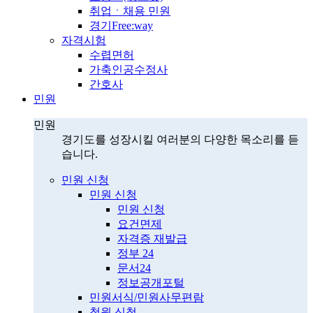
취업ㆍ채용 민원
경기Free:way
자격시험
수렵면허
가축인공수정사
간호사
민원
민원
경기도를 성장시킬 여러분의 다양한 목소리를 듣
습니다.
민원 신청
민원 신청
민원 신청
요건면제
자격증 재발급
정부 24
문서24
정보공개포털
민원서식/민원사무편람
청원 신청