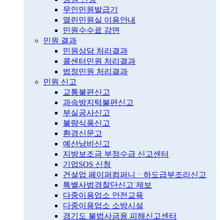
무인민원발급기
열린민원실 이용안내
민원수수료 감면
민원 결과
민원상담 처리결과
콜센터민원 처리결과
법정민원 처리결과
민원 신고
교통불편신고
과속방지턱불편신고
부실공사신고
불량식품신고
환경신문고
예산낭비신고
지방보조금 부정수급 신고센터
기업SOS 신청
건설업 페이퍼컴퍼니ㆍ하도급부조리신고
특별사법경찰단신고˙제보
다중이용업소 안전교육
다중이용업소 소방시설
경기도 불법사금융 피해신고센터