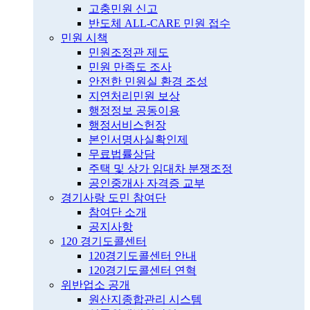
고충민원 신고
반도체 ALL-CARE 민원 접수
민원 시책
민원조정관 제도
민원 만족도 조사
안전한 민원실 환경 조성
지연처리민원 보상
행정정보 공동이용
행정서비스헌장
본인서명사실확인제
무료법률상담
주택 및 상가 임대차 분쟁조정
공인중개사 자격증 교부
경기사랑 도민 참여단
참여단 소개
공지사항
120 경기도콜센터
120경기도콜센터 안내
120경기도콜센터 연혁
위반업소 공개
원산지종합관리 시스템