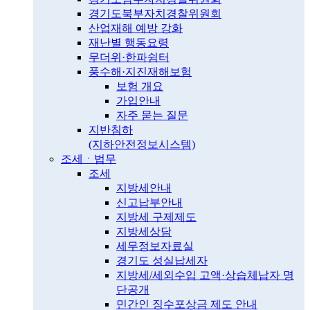
경기도북부자치경찰위원회
산업재해 예방 강화
재난별 행동요령
무더위·한파쉼터
풍수해·지진재해보험
보험 개요
가입안내
자주 묻는 질문
지반침하
(지하안전정보시스템)
조세ㆍ법무
조세
지방세안내
신고납부안내
지방세 구제제도
지방세상담
세무정보자료실
경기도 성실납세자
지방세/세외수입 고액·상습체납자 명
단공개
민간인 징수포상금 제도 안내