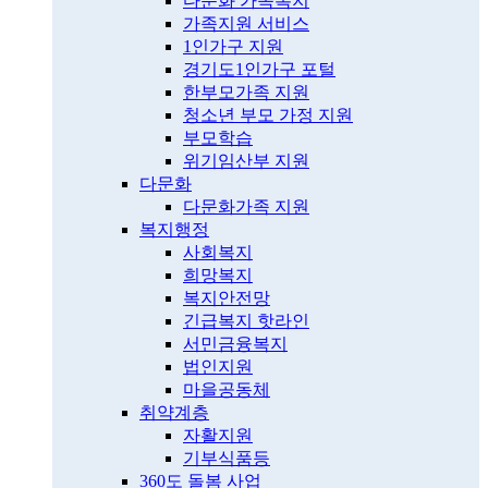
다문화 가족복지
가족지원 서비스
1인가구 지원
경기도1인가구 포털
한부모가족 지원
청소년 부모 가정 지원
부모학습
위기임산부 지원
다문화
다문화가족 지원
복지행정
사회복지
희망복지
복지안전망
긴급복지 핫라인
서민금융복지
법인지원
마을공동체
취약계층
자활지원
기부식품등
360도 돌봄 사업