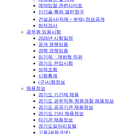
계약입찰 관련사이트
신기술·특허 열린창구
건설공사(자재‧부재) 정보공개
하자검사
공무원 임용시험
2026년 시험일정
공개 경쟁임용
경력 경쟁임용
임기제ㆍ개방형 직위
경기도 전입시험
성적조회
시험통계
(구)시험정보
채용정보
경기도 기간제 채용
경기도 공무직원·청원경찰 채용정보
경기도 공공기관 채용정보
경기도 기타 채용정보
타기관 채용정보
경기도일자리포털
고용24(워크넷)