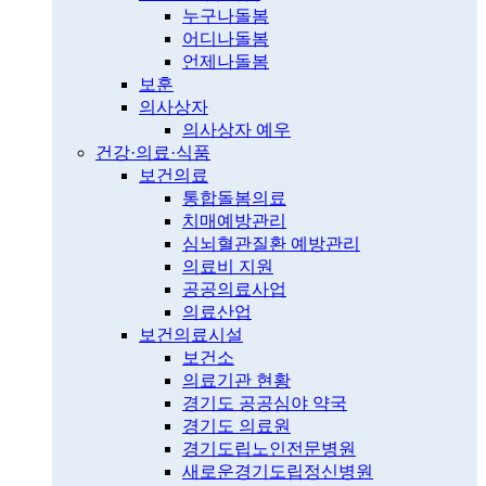
누구나돌봄
어디나돌봄
언제나돌봄
보훈
의사상자
의사상자 예우
건강·의료·식품
보건의료
통합돌봄의료
치매예방관리
심뇌혈관질환 예방관리
의료비 지원
공공의료사업
의료산업
보건의료시설
보건소
의료기관 현황
경기도 공공심야 약국
경기도 의료원
경기도립노인전문병원
새로운경기도립정신병원