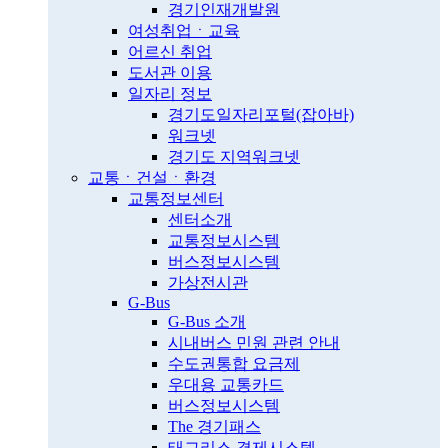
경기인재개발원
여성취업ㆍ교육
어르신 취업
도서관 이용
일자리 정보
경기도일자리포털(잡아바)
워크넷
경기도 지역워크넷
교통ㆍ건설ㆍ환경
교통정보센터
센터소개
교통정보시스템
버스정보시스템
가상전시관
G-Bus
G-Bus 소개
시내버스 민원 관련 안내
수도권통합 요금제
우대용 교통카드
버스정보시스템
The 경기패스
태그리스 결제시스템