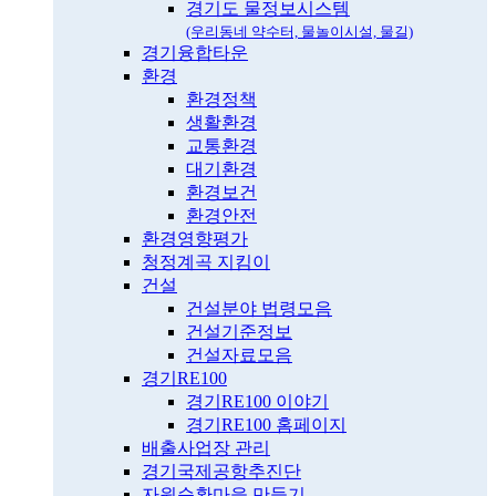
경기도 물정보시스템
(우리동네 약수터, 물놀이시설, 물길)
경기융합타운
환경
환경정책
생활환경
교통환경
대기환경
환경보건
환경안전
환경영향평가
청정계곡 지킴이
건설
건설분야 법령모음
건설기준정보
건설자료모음
경기RE100
경기RE100 이야기
경기RE100 홈페이지
배출사업장 관리
경기국제공항추진단
자원순환마을 만들기