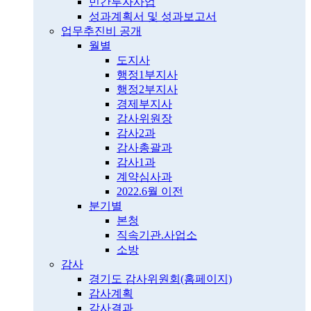
민간투자사업
성과계획서 및 성과보고서
업무추진비 공개
월별
도지사
행정1부지사
행정2부지사
경제부지사
감사위원장
감사2과
감사총괄과
감사1과
계약심사과
2022.6월 이전
분기별
본청
직속기관.사업소
소방
감사
경기도 감사위원회(홈페이지)
감사계획
감사결과