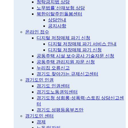
청탁금지법 상담
노무법률˙산재보험 상담
북한이탈주민돌봄센터
상담안내
공지사항
온라인 접수
디지털 저장매체 파기 신청
디지털 저장매체 파기 서비스 안내
디지털 저장매체 파기 신청
공동주택 시설 보수공사 기술자문 신청
공동주택 관리지원 자문 신청
누리집 오류신고
경기도 찾아가는 규제신고센터
경기도민 인권
경기도 인권센터
경기도노동권익센터
경기도청 성희롱·성폭력·스토킹 상담신고센
터
경기도 성평등옴부즈만
경기도민 센터
경제
노동/일자리