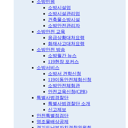
소방민원
소방시설업
소방시설관리업
건축물소방시설
소방안전관리자
소방안전 교육
응급상황대처요령
화재사고대처요령
소방안전 방송
소방월간 뉴스
119현장 포커스
소방서비스
소방서 견학신청
119이동안전체험신청
소방안전체험관
안전교육신청(CPR)
특별사법경찰단
특별사법경찰단 소개
신고제보
안전특별점검단
영조물배상공제
경기도남부자치경찰위원회