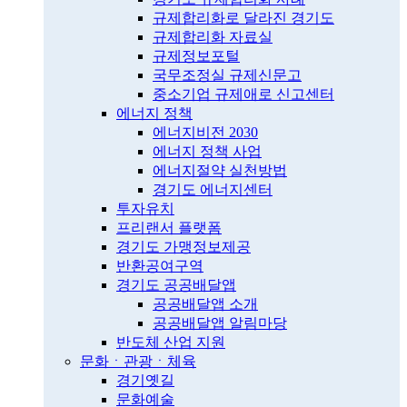
규제합리화로 달라진 경기도
규제합리화 자료실
규제정보포털
국무조정실 규제신문고
중소기업 규제애로 신고센터
에너지 정책
에너지비전 2030
에너지 정책 사업
에너지절약 실천방법
경기도 에너지센터
투자유치
프리랜서 플랫폼
경기도 가맹정보제공
반환공여구역
경기도 공공배달앱
공공배달앱 소개
공공배달앱 알림마당
반도체 산업 지원
문화ㆍ관광ㆍ체육
경기옛길
문화예술