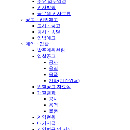
주요 업무일정
인사발령
공무원 인사교류
공고ㆍ입법예고
고시ㆍ공고
공시ㆍ송달
입법예고
계약ㆍ입찰
발주계획현황
입찰공고
공사
용역
물품
기타(민간위탁)
입찰공고 자료실
개찰결과
공사
용역
물품
계약현황
대가지급
계약법규 및 서식