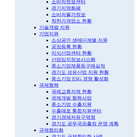
소비자정보센터
경기지역화폐
소비자물가정보
착한가격업소 현황
기술개발 지원
기업지원
소상공인 생애단계별 지원
공장등록 현황
지식산업센터 현황
산업입지정보시스템
중소기업제품등구매실적
경기도 섬유산업 지원 현황
중소기업 ESG 경영 활성화
국제협력
국제교류지역 현황
국제개발 협력사업
중소기업 수출지원
수출애로 통합지원센터
경기경제자유구역청
경기도 공무국외출장 운영 계획
규제합리화
경기도 규제합리화 사례