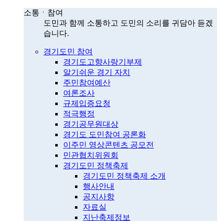
소통ㆍ참여
도민과 함께 소통하고 도민의 소리를 귀담아 듣겠
습니다.
경기도민 참여
경기도고향사랑기부제
알기쉬운 경기 자치
주민참여예산
여론조사
규제입증요청
적극행정
경기공무원대상
경기도 도민참여 공론화
이주민 영상콘텐츠 공모전
민관협치위원회
경기도민 정책축제
경기도민 정책축제 소개
행사안내
공지사항
자료실
지난축제정보