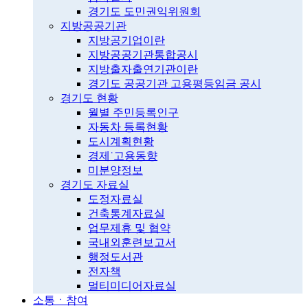
경기도 도민권익위원회
지방공공기관
지방공기업이란
지방공공기관통합공시
지방출자출연기관이란
경기도 공공기관 고용평등임금 공시
경기도 현황
월별 주민등록인구
자동차 등록현황
도시계획현황
경제˙고용동향
미분양정보
경기도 자료실
도정자료실
건축통계자료실
업무제휴 및 협약
국내외훈련보고서
행정도서관
전자책
멀티미디어자료실
소통ㆍ참여