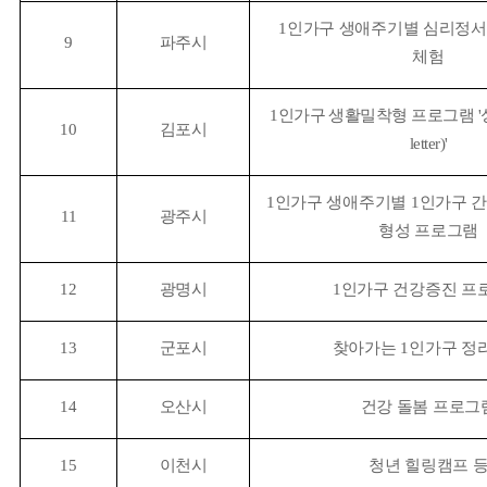
1
인가구 생애주기별 심리정서 
9
파주시
체험
1
인가구 생활밀착형 프로그램
'
10
김포시
letter)'
1
인가구 생애주기별
1
인가구 간
11
광주시
형성 프로그램
12
광명시
1
인가구 건강증진 프
13
군포시
찾아가는
1
인가구 정
14
오산시
건강 돌봄 프로그
15
이천시
청년 힐링캠프 