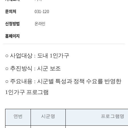
문의처
031-120
신청방법
온라인
홈페이지
○
사업대상
:
도내
1
인가구
○
추진방식
:
시군 보조
○
주요내용
:
시군별 특성과 정책 수요를 반영한
1
인가구 프로그램
연번
시군명
프로그램명