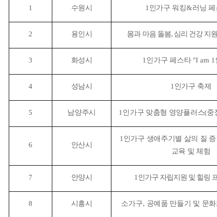
1
수원시
1
인가구 워킹
&
러닝 
2
용인시
몸과 마음 돌봄
,
심리 건강 지
3
화성시
1
인가구 페스타
"I am 1
4
성남시
1
인가구 축제
5
남양주시
1
인가구 맞춤형 영양플러스
(
중
1
인가구 생애주기별 삶의 질 증
6
안산시
교육 및 체험
7
안양시
1
인가구 자립지원 및 힐링 
8
시흥시
소가구
,
공예품 만들기 및 문