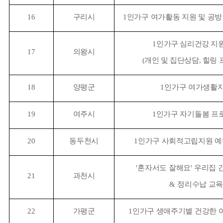
16
구리시
1
인가구 여가활동 지원 및 공방
1
인가구 심리건강 지
17
의왕시
(
개인 및 집단상담
,
힐링 
18
양평군
1
인가구 여가생활
19
여주시
1
인가구 자기돌봄 프
20
동두천시
1
인가구 사회적고립지원 
'
혼자서도 잘해요
'
우리집 
21
과천시
&
정리수납 교
22
가평군
1
인가구 생애주기별 건강한 