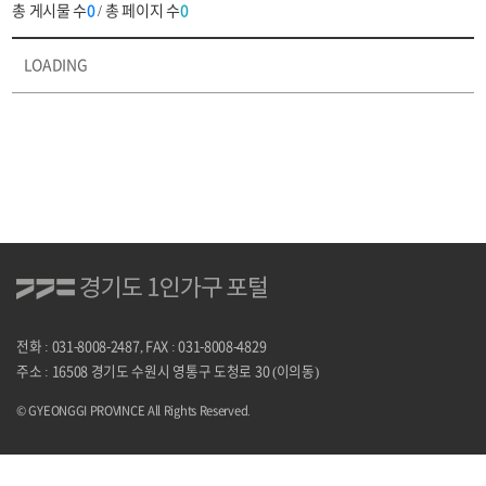
총 게시물 수
0
/ 총 페이지 수
0
검색하세요.
자료실
LOADING
목록
자료실
목록으로
번호,
제목,
첨부,
작성자,
등록일,
조회의
정보를
전화 : 031-8008-2487, FAX : 031-8008-4829
제공합니다.
주소 : 16508 경기도 수원시 영통구 도청로 30 (이의동)
© GYEONGGI PROVINCE All Rights Reserved.